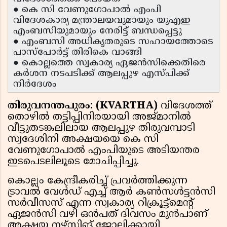
● കെ സി വേണുഗോപാൽ എംപി
വിദേശകാര്യ മന്ത്രാലയവുമായും യുഎഇ
എംബസിയുമായും നേരിട്ട് ബന്ധപ്പെട്ടു
● എംബസി അധികൃതരുടെ സഹായത്തോടെ
പാസ്‌പോർട്ട് തിരികെ വാങ്ങി
● കൊല്ലത്തെ സ്വകാര്യ ഏജൻസിക്കെതിരെ
കർശന നടപടിക്ക് ആലപ്പുഴ എസ്പിക്ക്
നിർദേശം
തിരുവനന്തപുരം: (KVARTHA)
വിദേശത്ത്
തൊഴിൽ തട്ടിപ്പിനിരയായി അജ്മാനിൽ
വീട്ടുതടങ്കലിലായ ആലപ്പുഴ തിരുവമ്പാടി
സ്വദേശിനി അക്ഷയയെ കെ സി
വേണുഗോപാൽ എംപിയുടെ അടിയന്തര
ഇടപെടലിലൂടെ മോചിപ്പിച്ചു.
കൊല്ലം കേന്ദ്രീകരിച്ച് പ്രവർത്തിക്കുന്ന
ട്രാവൽ വേൾഡ് എച്ച് ആർ കൺസൾട്ടൻസി
സർവീസസ് എന്ന സ്വകാര്യ റിക്രൂട്ട്‌മെന്റ്
ഏജൻസി വഴി ഒൻപത് ദിവസം മുൻപാണ്
അക്ഷയ നഴ്സിങ് ജോലിക്കായി