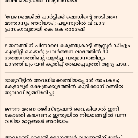
അലി മൊഗ്രാൽ നിര്യാതനായി
‘വേണമെങ്കിൽ പാർട്ടിക്ക് ഷെഡിൻ്റെ അടിത്തറ
മാന്താനും അറിയാം’; പയ്യന്നൂരിൽ വിവാദ
പ്രസംഗവുമായി കെ കെ രാഗേഷ്
ലയനത്തിന് പിന്നാലെ കരുത്തുകാട്ടി ആസ്റ്റർ ഡിഎം
ക്വാളിറ്റി കെയർ; പ്രവർത്തന ലാഭത്തിൽ 30
ശതമാനത്തിൻ്റെ വളർച്ച, വരുമാനത്തിലും
ലാഭത്തിലും വൻ കുതിപ്പ് രേഖപ്പെടുത്തി ആദ്യ പാദ
റിപ്പോർട്ട് പുറത്ത്
ഭാര്യവീട്ടിൽ അവധിക്കെത്തിയപ്പോൾ അപകടം;
കേളാലൂർ ക്ഷേത്രക്കുളത്തിൽ കുളിക്കാനിറങ്ങിയ
യുവാവ് മുങ്ങിമരിച്ചു
ജനന-മരണ രജിസ്ട്രേഷൻ വൈകിയാൽ ഇനി
കോടതി കയറണം; ഇന്ത്യയിൽ നിയമങ്ങളിൽ വന്ന
വലിയ മാറ്റങ്ങൾ അറിയാം