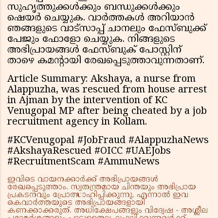
സുഹൃത്തുക്കൾക്കും ബന്ധുക്കൾക്കും
ഷെയർ ചെയ്യുക. വാർത്തകൾ അറിയാൻ
ഞങ്ങളുടെ വാട്സാപ്പ് ചാനലും ഫേസ്ബുക്ക്
പേജും ഫോളോ ചെയ്യുക. നിങ്ങളുടെ
അഭിപ്രായങ്ങൾ ഫേസ്ബുക് പോസ്റ്റിന്
താഴെ കമൻ്റായി രേഖപ്പെടുത്താവുന്നതാണ്.
Article Summary: Akshaya, a nurse from
Alappuzha, was rescued from house arrest
in Ajman by the intervention of KC
Venugopal MP after being cheated by a job
recruitment agency in Kollam.
#KCVenugopal #JobFraud #AlappuzhaNews
#AkshayaRescued #OICC #UAEJobs
#RecruitmentScam #AmmuNews
ഇവിടെ വായനക്കാർക്ക് അഭിപ്രായങ്ങൾ
രേഖപ്പെടുത്താം. സ്വതന്ത്രമായ ചിന്തയും അഭിപ്രായ
പ്രകടനവും പ്രോത്സാഹിപ്പിക്കുന്നു. എന്നാൽ ഇവ
കെവാർത്തയുടെ അഭിപ്രായങ്ങളായി
കണക്കാക്കരുത്. അധിക്ഷേപങ്ങളും വിദ്വേഷ - അശ്ലീല