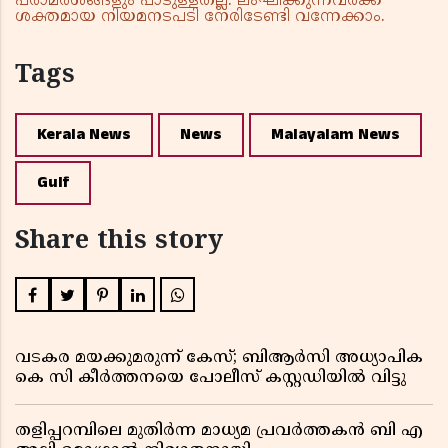
പരാമർശങ്ങളും പാടുള്ളതല്ല. ലംഘിക്കുന്നവർക്ക്
ശക്തമായ നിയമനടപടി നേരിടേണ്ടി വന്നേക്കാം.
Tags
Kerala News
News
Malayalam News
Gulf
Share this story
വടകര മയക്കുമരുന്ന് കേസ്; ബിആർസി അധ്യാപിക
കെ സി കീർത്തനയെ പോലീസ് കസ്റ്റഡിയിൽ വിട്ടു
തളിപ്പറമ്പിലെ മുതിർന്ന മാധ്യമ പ്രവർത്തകൻ ബി എ