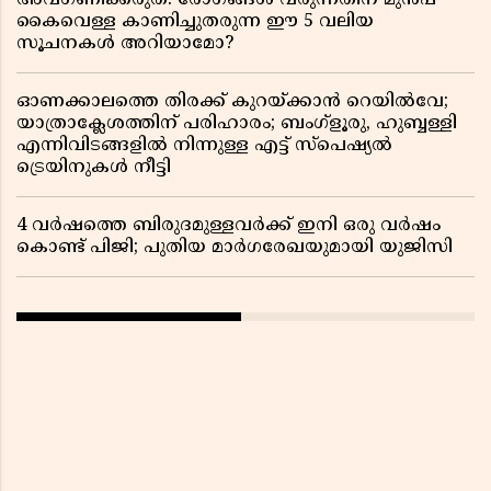
അവഗണിക്കരുത്! രോഗങ്ങൾ വരുന്നതിന് മുൻപ്
കൈവെള്ള കാണിച്ചുതരുന്ന ഈ 5 വലിയ
സൂചനകൾ അറിയാമോ?
ഓണക്കാലത്തെ തിരക്ക് കുറയ്ക്കാൻ റെയിൽവേ;
യാത്രാക്ലേശത്തിന് പരിഹാരം; ബംഗ്ളൂരു, ഹുബ്ബള്ളി
എന്നിവിടങ്ങളിൽ നിന്നുള്ള എട്ട് സ്പെഷ്യൽ
ട്രെയിനുകൾ നീട്ടി
4 വർഷത്തെ ബിരുദമുള്ളവർക്ക് ഇനി ഒരു വർഷം
കൊണ്ട് പിജി; പുതിയ മാർഗരേഖയുമായി യുജിസി