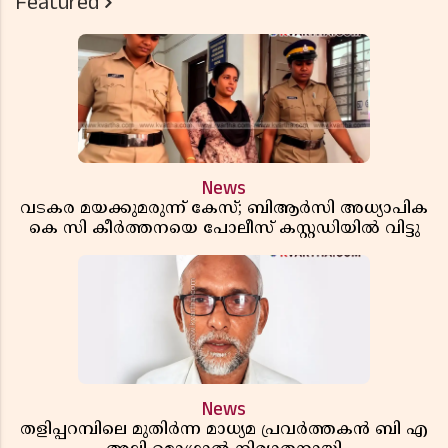
Featured
News
വടകര മയക്കുമരുന്ന് കേസ്; ബിആർസി അധ്യാപിക
കെ സി കീർത്തനയെ പോലീസ് കസ്റ്റഡിയിൽ വിട്ടു
News
തളിപ്പറമ്പിലെ മുതിർന്ന മാധ്യമ പ്രവർത്തകൻ ബി എ