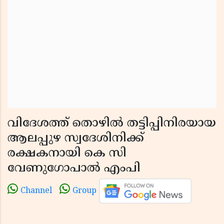
വിദേശത്ത് തൊഴിൽ തട്ടിപ്പിനിരയായ
ആലപ്പുഴ സ്വദേശിനിക്ക്
രക്ഷകനായി കെ സി
വേണുഗോപാൽ എംപി
Channel
Group