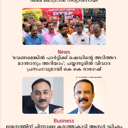
അലി മൊഗ്രാൽ നിര്യാതനായി
News
‘വേണമെങ്കിൽ പാർട്ടിക്ക് ഷെഡിൻ്റെ അടിത്തറ
മാന്താനും അറിയാം’; പയ്യന്നൂരിൽ വിവാദ
പ്രസംഗവുമായി കെ കെ രാഗേഷ്
Business
ലയനത്തിന് പിന്നാലെ കരുത്തുകാട്ടി ആസ്റ്റർ ഡിഎം