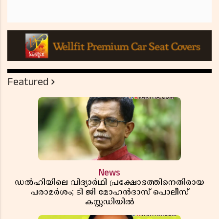
Featured
News
ഡൽഹിയിലെ വിദ്യാർഥി പ്രക്ഷോഭത്തിനെതിരായ
പരാമർശം; ടി ജി മോഹൻദാസ് പൊലീസ്
കസ്റ്റഡിയിൽ