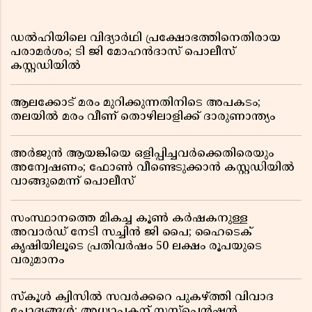
ഡൽഹിയിലെ വിദ്യാർഥി പ്രക്ഷോഭത്തിനെതിരായ
പരാമർശം; ടി ജി മോഹൻദാസ് പൊലീസ്
കസ്റ്റഡിയിൽ
ആലക്കോട് മരം മുറിക്കുന്നതിനിടെ അപകടം;
തലയിൽ മരം വീണ് തൊഴിലാളിക്ക് ദാരുണാന്ത്യം
അർജുൻ ആയങ്കിയെ ഒളിപ്പിച്ചവർക്കെതിരെയും
അന്വേഷണം; ഫോൺ വീണ്ടെടുക്കാൻ കസ്റ്റഡിയിൽ
വാങ്ങുമെന്ന് പൊലീസ്
സംസ്ഥാനത്തെ മികച്ച കൂൺ കർഷകനുള്ള
അവാർഡ് നേടി സച്ചിൻ ജി പൈ; ഹൈടെക്
കൃഷിയിലൂടെ പ്രതിവർഷം 50 ലക്ഷം രൂപയുടെ
വരുമാനം
സ്കൂൾ ക്വിസിൽ സവർക്കറെ പുകഴ്ത്തി വിവാദ
ചോദ്യങ്ങൾ; അധ്യാപകന് സസ്പെൻഷൻ