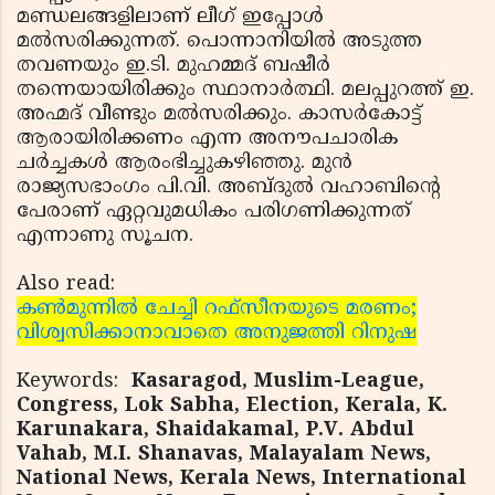
മണ്ഡലങ്ങളിലാണ് ലീഗ് ഇപ്പോള്‍
മല്‍സരിക്കുന്നത്. പൊന്നാനിയില്‍ അടുത്ത
തവണയും ഇ.ടി. മുഹമ്മദ് ബഷീര്‍
തന്നെയായിരിക്കും സ്ഥാനാര്‍ത്ഥി. മലപ്പുറത്ത് ഇ.
അഹ്മദ് വീണ്ടും മല്‍സരിക്കും. കാസര്‍കോട്ട്
ആരായിരിക്കണം എന്ന അനൗപചാരിക
ചര്‍ച്ചകള്‍ ആരംഭിച്ചുകഴിഞ്ഞു. മുന്‍
രാജ്യസഭാംഗം പി.വി. അബ്ദുല്‍ വഹാബിന്റെ
പേരാണ് ഏറ്റവുമധികം പരിഗണിക്കുന്നത്
എന്നാണു സൂചന.
Also read:
കണ്‍മുന്നില്‍ ചേച്ചി റഫ്‌സീനയുടെ മരണം;
വിശ്വസിക്കാനാവാതെ അനുജത്തി റിനുഷ
Keywords:
Kasaragod, Muslim-League,
Congress, Lok Sabha, Election, Kerala, K.
Karunakara, Shaidakamal, P.V. Abdul
Vahab, M.I. Shanavas, Malayalam News,
National News, Kerala News, International