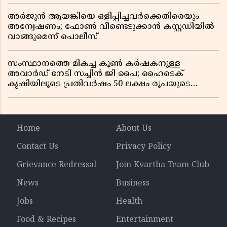
അർജുൻ ആയങ്കിയെ ഒളിപ്പിച്ചവർക്കെതിരെയും
അന്വേഷണം; ഫോൺ വീണ്ടെടുക്കാൻ കസ്റ്റഡിയിൽ
വാങ്ങുമെന്ന് പൊലീസ്
സംസ്ഥാനത്തെ മികച്ച കൂൺ കർഷകനുള്ള
അവാർഡ് നേടി സച്ചിൻ ജി പൈ; ഹൈടെക്
കൃഷിയിലൂടെ പ്രതിവർഷം 50 ലക്ഷം രൂപയുടെ
വരുമാനം
Home
About Us
Contact Us
Privacy Policy
Grievance Redressal
Join Kvartha Team Club
News
Business
Jobs
Health
Food & Recipes
Entertainment