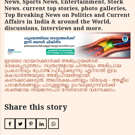
News, Sports News, Entertainment, Stock
News. current top stories, photo galleries,
Top Breaking News on Politics and Current
Affairs in India & around the World,
discussions, interviews and more.
ഇവിടെ വായനക്കാർക്ക് അഭിപ്രായങ്ങൾ
രേഖപ്പെടുത്താം. സ്വതന്ത്രമായ ചിന്തയും അഭിപ്രായ
പ്രകടനവും പ്രോത്സാഹിപ്പിക്കുന്നു. എന്നാൽ ഇവ
കെവാർത്തയുടെ അഭിപ്രായങ്ങളായി
കണക്കാക്കരുത്. അധിക്ഷേപങ്ങളും വിദ്വേഷ - അശ്ലീല
പരാമർശങ്ങളും പാടുള്ളതല്ല. ലംഘിക്കുന്നവർക്ക്
ശക്തമായ നിയമനടപടി നേരിടേണ്ടി വന്നേക്കാം.
Share this story