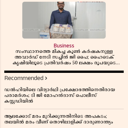
Business
സംസ്ഥാനത്തെ മികച്ച കൂൺ കർഷകനുള്ള
അവാർഡ് നേടി സച്ചിൻ ജി പൈ; ഹൈടെക്
കൃഷിയിലൂടെ പ്രതിവർഷം 50 ലക്ഷം രൂപയുടെ
വരുമാനം
Recommended
ഡൽഹിയിലെ വിദ്യാർഥി പ്രക്ഷോഭത്തിനെതിരായ
പരാമർശം; ടി ജി മോഹൻദാസ് പൊലീസ്
കസ്റ്റഡിയിൽ
ആലക്കോട് മരം മുറിക്കുന്നതിനിടെ അപകടം;
തലയിൽ മരം വീണ് തൊഴിലാളിക്ക് ദാരുണാന്ത്യം