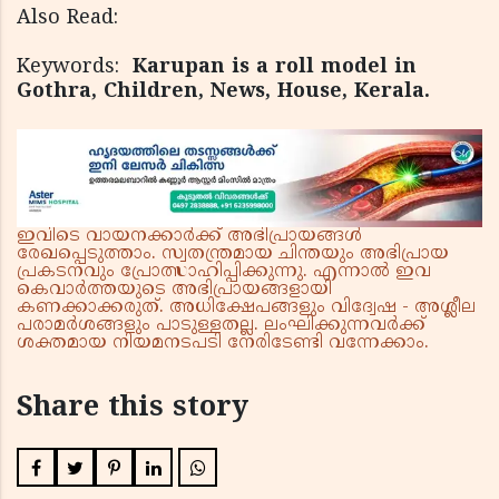
Also Read:
Keywords:
Karupan is a roll model in
Gothra, Children, News, House, Kerala.
ഇവിടെ വായനക്കാർക്ക് അഭിപ്രായങ്ങൾ
രേഖപ്പെടുത്താം. സ്വതന്ത്രമായ ചിന്തയും അഭിപ്രായ
പ്രകടനവും പ്രോത്സാഹിപ്പിക്കുന്നു. എന്നാൽ ഇവ
കെവാർത്തയുടെ അഭിപ്രായങ്ങളായി
കണക്കാക്കരുത്. അധിക്ഷേപങ്ങളും വിദ്വേഷ - അശ്ലീല
പരാമർശങ്ങളും പാടുള്ളതല്ല. ലംഘിക്കുന്നവർക്ക്
ശക്തമായ നിയമനടപടി നേരിടേണ്ടി വന്നേക്കാം.
Share this story