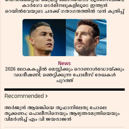
കാർഗോ ടെർമിനലുകളിലൂടെ ഇന്ത്യൻ
റെയിൽവേയുടെ ചരക്ക് ഗതാഗതത്തിൽ വൻ കുതിപ്പ്
News
2026 ലോകകപ്പിൽ മെസ്സിക്കും റൊണാൾഡോയ്ക്കും
വധഭീഷണി; ഞെട്ടിക്കുന്ന പോലീസ് രേഖകൾ
പുറത്ത്
Recommended
അർജുൻ ആയങ്കിയെ തൂഫാനിലേതു പോലെ
തൂക്കണം; പൊലീസിനെയും ആഭ്യന്തരമന്ത്രിയെയും
വിമർശിച്ച് എം വി ജയരാജൻ