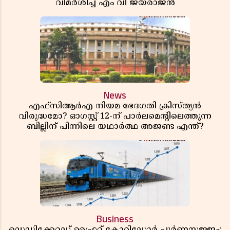
വിമർശിച്ച് എം വി ജയരാജൻ
News
എഫ്സിആർഎ നിയമ ഭേദഗതി ക്രിസ്ത്യൻ
വിരുദ്ധമോ? ഓഗസ്റ്റ് 12-ന് പാർലമെന്റിലെത്തുന്ന
ബില്ലിന് പിന്നിലെ യഥാർത്ഥ അജണ്ട എന്ത്?
Business
ഡെഡിക്കേറ്റഡ് ഫ്രൈറ്റ് കോറിഡോർ പൂർണസജ്ജം;