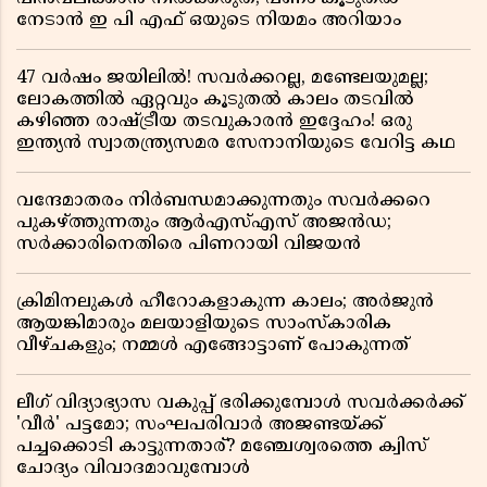
നേടാൻ ഇ പി എഫ് ഒയുടെ നിയമം അറിയാം
47 വർഷം ജയിലിൽ! സവർക്കറല്ല, മണ്ടേലയുമല്ല;
ലോകത്തിൽ ഏറ്റവും കൂടുതൽ കാലം തടവിൽ
കഴിഞ്ഞ രാഷ്ട്രീയ തടവുകാരൻ ഇദ്ദേഹം! ഒരു
ഇന്ത്യൻ സ്വാതന്ത്ര്യസമര സേനാനിയുടെ വേറിട്ട കഥ
വന്ദേമാതരം നിർബന്ധമാക്കുന്നതും സവർക്കറെ
പുകഴ്ത്തുന്നതും ആർഎസ്എസ് അജൻഡ;
സർക്കാരിനെതിരെ പിണറായി വിജയൻ
ക്രിമിനലുകൾ ഹീറോകളാകുന്ന കാലം; അർജുൻ
ആയങ്കിമാരും മലയാളിയുടെ സാംസ്കാരിക
വീഴ്ചകളും; നമ്മൾ എങ്ങോട്ടാണ് പോകുന്നത്
ലീഗ് വിദ്യാഭ്യാസ വകുപ്പ് ഭരിക്കുമ്പോൾ സവർക്കർക്ക്
'വീർ' പട്ടമോ; സംഘപരിവാർ അജണ്ടയ്ക്ക്
പച്ചക്കൊടി കാട്ടുന്നതാര്? മഞ്ചേശ്വരത്തെ ക്വിസ്
ചോദ്യം വിവാദമാവുമ്പോൾ