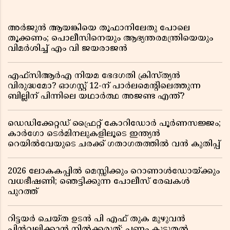
അർജുൻ ആയങ്കിയെ തൂഫാനിലേതു പോലെ
തൂക്കണം; പൊലീസിനെയും ആഭ്യന്തരമന്ത്രിയെയും
വിമർശിച്ച് എം വി ജയരാജൻ
എഫ്സിആർഎ നിയമ ഭേദഗതി ക്രിസ്ത്യൻ
വിരുദ്ധമോ? ഓഗസ്റ്റ് 12-ന് പാർലമെന്റിലെത്തുന്ന
ബില്ലിന് പിന്നിലെ യഥാർത്ഥ അജണ്ട എന്ത്?
ഡെഡിക്കേറ്റഡ് ഫ്രൈറ്റ് കോറിഡോർ പൂർണസജ്ജം;
കാർഗോ ടെർമിനലുകളിലൂടെ ഇന്ത്യൻ
റെയിൽവേയുടെ ചരക്ക് ഗതാഗതത്തിൽ വൻ കുതിപ്പ്
2026 ലോകകപ്പിൽ മെസ്സിക്കും റൊണാൾഡോയ്ക്കും
വധഭീഷണി; ഞെട്ടിക്കുന്ന പോലീസ് രേഖകൾ
പുറത്ത്
റിട്ടയർ ചെയ്ത ഉടൻ പി എഫ് തുക മുഴുവൻ
പിൻവലിക്കാൻ നിൽക്കരുത്; പണം കൂടുതൽ