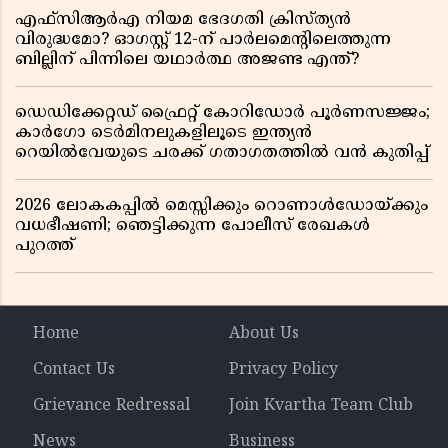
എഫ്സിആർഎ നിയമ ഭേദഗതി ക്രിസ്ത്യൻ
വിരുദ്ധമോ? ഓഗസ്റ്റ് 12-ന് പാർലമെന്റിലെത്തുന്ന
ബില്ലിന് പിന്നിലെ യഥാർത്ഥ അജണ്ട എന്ത്?
ഡെഡിക്കേറ്റഡ് ഫ്രൈറ്റ് കോറിഡോർ പൂർണസജ്ജം;
കാർഗോ ടെർമിനലുകളിലൂടെ ഇന്ത്യൻ
റെയിൽവേയുടെ ചരക്ക് ഗതാഗതത്തിൽ വൻ കുതിപ്പ്
2026 ലോകകപ്പിൽ മെസ്സിക്കും റൊണാൾഡോയ്ക്കും
വധഭീഷണി; ഞെട്ടിക്കുന്ന പോലീസ് രേഖകൾ
പുറത്ത്
Home
About Us
Contact Us
Privacy Policy
Grievance Redressal
Join Kvartha Team Club
News
Business