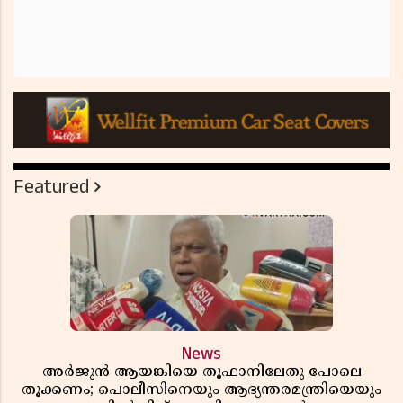
Featured
News
അർജുൻ ആയങ്കിയെ തൂഫാനിലേതു പോലെ
തൂക്കണം; പൊലീസിനെയും ആഭ്യന്തരമന്ത്രിയെയും