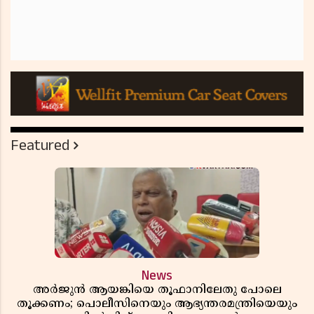
Featured
News
അർജുൻ ആയങ്കിയെ തൂഫാനിലേതു പോലെ
തൂക്കണം; പൊലീസിനെയും ആഭ്യന്തരമന്ത്രിയെയും