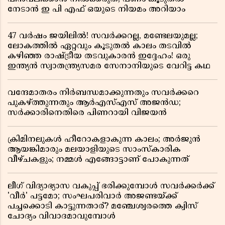
നേടാൻ ഇ പി എഫ് ഒയുടെ നിയമം അറിയാം
47 വർഷം ജയിലിൽ! സവർക്കറല്ല, മണ്ടേലയുമല്ല;
ലോകത്തിൽ ഏറ്റവും കൂടുതൽ കാലം തടവിൽ
കഴിഞ്ഞ രാഷ്ട്രീയ തടവുകാരൻ ഇദ്ദേഹം! ഒരു
ഇന്ത്യൻ സ്വാതന്ത്ര്യസമര സേനാനിയുടെ വേറിട്ട കഥ
വന്ദേമാതരം നിർബന്ധമാക്കുന്നതും സവർക്കറെ
പുകഴ്ത്തുന്നതും ആർഎസ്എസ് അജൻഡ;
സർക്കാരിനെതിരെ പിണറായി വിജയൻ
ക്രിമിനലുകൾ ഹീറോകളാകുന്ന കാലം; അർജുൻ
ആയങ്കിമാരും മലയാളിയുടെ സാംസ്കാരിക
വീഴ്ചകളും; നമ്മൾ എങ്ങോട്ടാണ് പോകുന്നത്
ലീഗ് വിദ്യാഭ്യാസ വകുപ്പ് ഭരിക്കുമ്പോൾ സവർക്കർക്ക്
'വീർ' പട്ടമോ; സംഘപരിവാർ അജണ്ടയ്ക്ക്
പച്ചക്കൊടി കാട്ടുന്നതാര്? മഞ്ചേശ്വരത്തെ ക്വിസ്
ചോദ്യം വിവാദമാവുമ്പോൾ