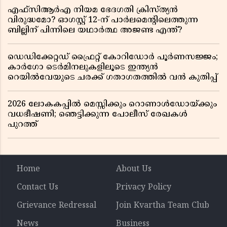
എഫ്സിആർഎ നിയമ ഭേദഗതി ക്രിസ്ത്യൻ
വിരുദ്ധമോ? ഓഗസ്റ്റ് 12-ന് പാർലമെന്റിലെത്തുന്ന
ബില്ലിന് പിന്നിലെ യഥാർത്ഥ അജണ്ട എന്ത്?
ഡെഡിക്കേറ്റഡ് ഫ്രൈറ്റ് കോറിഡോർ പൂർണസജ്ജം;
കാർഗോ ടെർമിനലുകളിലൂടെ ഇന്ത്യൻ
റെയിൽവേയുടെ ചരക്ക് ഗതാഗതത്തിൽ വൻ കുതിപ്പ്
2026 ലോകകപ്പിൽ മെസ്സിക്കും റൊണാൾഡോയ്ക്കും
വധഭീഷണി; ഞെട്ടിക്കുന്ന പോലീസ് രേഖകൾ
പുറത്ത്
Home
About Us
Contact Us
Privacy Policy
Grievance Redressal
Join Kvartha Team Club
News
Business