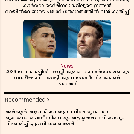
കാർഗോ ടെർമിനലുകളിലൂടെ ഇന്ത്യൻ
റെയിൽവേയുടെ ചരക്ക് ഗതാഗതത്തിൽ വൻ കുതിപ്പ്
News
2026 ലോകകപ്പിൽ മെസ്സിക്കും റൊണാൾഡോയ്ക്കും
വധഭീഷണി; ഞെട്ടിക്കുന്ന പോലീസ് രേഖകൾ
പുറത്ത്
Recommended
അർജുൻ ആയങ്കിയെ തൂഫാനിലേതു പോലെ
തൂക്കണം; പൊലീസിനെയും ആഭ്യന്തരമന്ത്രിയെയും
വിമർശിച്ച് എം വി ജയരാജൻ