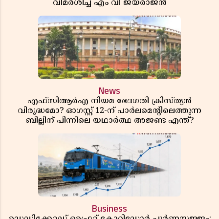
വിമർശിച്ച് എം വി ജയരാജൻ
News
എഫ്സിആർഎ നിയമ ഭേദഗതി ക്രിസ്ത്യൻ
വിരുദ്ധമോ? ഓഗസ്റ്റ് 12-ന് പാർലമെന്റിലെത്തുന്ന
ബില്ലിന് പിന്നിലെ യഥാർത്ഥ അജണ്ട എന്ത്?
Business
ഡെഡിക്കേറ്റഡ് ഫ്രൈറ്റ് കോറിഡോർ പൂർണസജ്ജം;