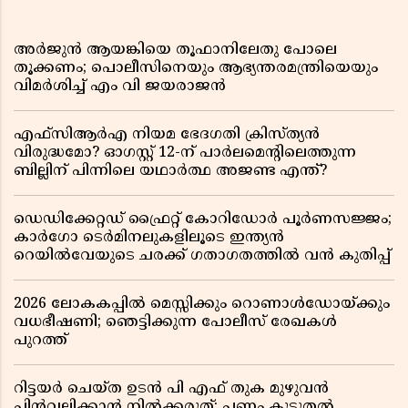
അർജുൻ ആയങ്കിയെ തൂഫാനിലേതു പോലെ
തൂക്കണം; പൊലീസിനെയും ആഭ്യന്തരമന്ത്രിയെയും
വിമർശിച്ച് എം വി ജയരാജൻ
എഫ്സിആർഎ നിയമ ഭേദഗതി ക്രിസ്ത്യൻ
വിരുദ്ധമോ? ഓഗസ്റ്റ് 12-ന് പാർലമെന്റിലെത്തുന്ന
ബില്ലിന് പിന്നിലെ യഥാർത്ഥ അജണ്ട എന്ത്?
ഡെഡിക്കേറ്റഡ് ഫ്രൈറ്റ് കോറിഡോർ പൂർണസജ്ജം;
കാർഗോ ടെർമിനലുകളിലൂടെ ഇന്ത്യൻ
റെയിൽവേയുടെ ചരക്ക് ഗതാഗതത്തിൽ വൻ കുതിപ്പ്
2026 ലോകകപ്പിൽ മെസ്സിക്കും റൊണാൾഡോയ്ക്കും
വധഭീഷണി; ഞെട്ടിക്കുന്ന പോലീസ് രേഖകൾ
പുറത്ത്
റിട്ടയർ ചെയ്ത ഉടൻ പി എഫ് തുക മുഴുവൻ
പിൻവലിക്കാൻ നിൽക്കരുത്; പണം കൂടുതൽ