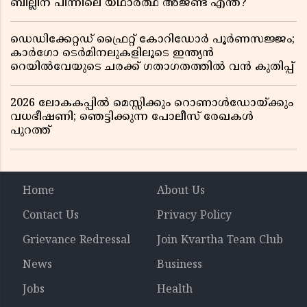
ബില്ലിന് പിന്നിലെ യഥാർത്ഥ അജണ്ട എന്ത്?
ഡെഡിക്കേറ്റഡ് ഫ്രൈറ്റ് കോറിഡോർ പൂർണസജ്ജം;
കാർഗോ ടെർമിനലുകളിലൂടെ ഇന്ത്യൻ
റെയിൽവേയുടെ ചരക്ക് ഗതാഗതത്തിൽ വൻ കുതിപ്പ്
2026 ലോകകപ്പിൽ മെസ്സിക്കും റൊണാൾഡോയ്ക്കും
വധഭീഷണി; ഞെട്ടിക്കുന്ന പോലീസ് രേഖകൾ
പുറത്ത്
Home
About Us
Contact Us
Privacy Policy
Grievance Redressal
Join Kvartha Team Club
News
Business
Jobs
Health