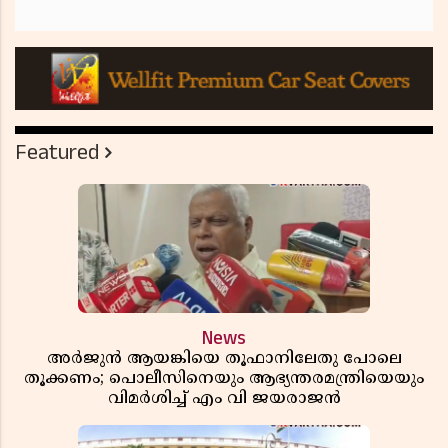
Featured
News
അർജുൻ ആയങ്കിയെ തൂഫാനിലേതു പോലെ
തൂക്കണം; പൊലീസിനെയും ആഭ്യന്തരമന്ത്രിയെയും
വിമർശിച്ച് എം വി ജയരാജൻ