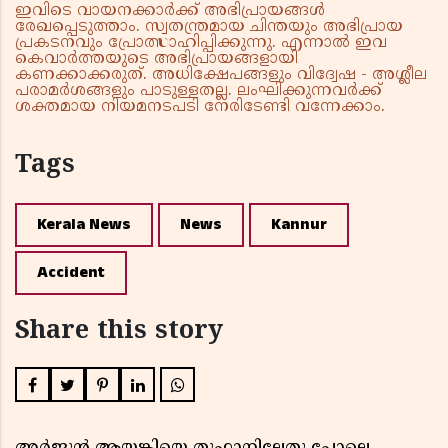
ഇവിടെ വായനക്കാർക്ക് അഭിപ്രായങ്ങൾ
രേഖപ്പെടുത്താം. സ്വതന്ത്രമായ ചിന്തയും അഭിപ്രായ
പ്രകടനവും പ്രോത്സാഹിപ്പിക്കുന്നു. എന്നാൽ ഇവ
കെവാർത്തയുടെ അഭിപ്രായങ്ങളായി
കണക്കാക്കരുത്. അധിക്ഷേപങ്ങളും വിദ്വേഷ - അശ്ലീല
പരാമർശങ്ങളും പാടുള്ളതല്ല. ലംഘിക്കുന്നവർക്ക്
ശക്തമായ നിയമനടപടി നേരിടേണ്ടി വന്നേക്കാം.
Tags
Kerala News
News
Kannur
Accident
Share this story