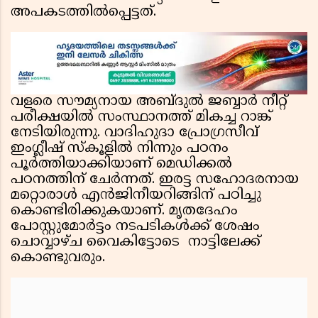
അപകടത്തില്‍പ്പെട്ടത്.
വളരെ സൗമ്യനായ അബ്ദുൽ ജബ്ബാർ നീറ്റ്
പരീക്ഷയിൽ സംസ്ഥാനത്ത് മികച്ച റാങ്ക്
നേടിയിരുന്നു. വാദിഹുദാ പ്രോഗ്രസീവ്
ഇംഗ്ലീഷ് സ്കൂളിൽ നിന്നും പഠനം
പൂർത്തിയാക്കിയാണ് മെഡിക്കൽ
പഠനത്തിന് ചേർന്നത്. ഇരട്ട സഹോദരനായ
മറ്റൊരാൾ എൻജിനീയറിങ്ങിന് പഠിച്ചു
കൊണ്ടിരിക്കുകയാണ്. മൃതദേഹം
പോസ്റ്റുമോർട്ടം നടപടികൾക്ക് ശേഷം
ചൊവ്വാഴ്ച വൈകിട്ടോടെ നാട്ടിലേക്ക്
കൊണ്ടുവരും.