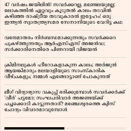
47 വർഷം ജയിലിൽ! സവർക്കറല്ല, മണ്ടേലയുമല്ല;
ലോകത്തിൽ ഏറ്റവും കൂടുതൽ കാലം തടവിൽ
കഴിഞ്ഞ രാഷ്ട്രീയ തടവുകാരൻ ഇദ്ദേഹം! ഒരു
ഇന്ത്യൻ സ്വാതന്ത്ര്യസമര സേനാനിയുടെ വേറിട്ട കഥ
വന്ദേമാതരം നിർബന്ധമാക്കുന്നതും സവർക്കറെ
പുകഴ്ത്തുന്നതും ആർഎസ്എസ് അജൻഡ;
സർക്കാരിനെതിരെ പിണറായി വിജയൻ
ക്രിമിനലുകൾ ഹീറോകളാകുന്ന കാലം; അർജുൻ
ആയങ്കിമാരും മലയാളിയുടെ സാംസ്കാരിക
വീഴ്ചകളും; നമ്മൾ എങ്ങോട്ടാണ് പോകുന്നത്
ലീഗ് വിദ്യാഭ്യാസ വകുപ്പ് ഭരിക്കുമ്പോൾ സവർക്കർക്ക്
'വീർ' പട്ടമോ; സംഘപരിവാർ അജണ്ടയ്ക്ക്
പച്ചക്കൊടി കാട്ടുന്നതാര്? മഞ്ചേശ്വരത്തെ ക്വിസ്
ചോദ്യം വിവാദമാവുമ്പോൾ