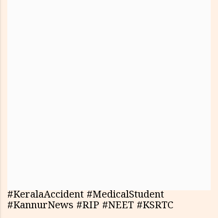
#KeralaAccident #MedicalStudent
#KannurNews #RIP #NEET #KSRTC