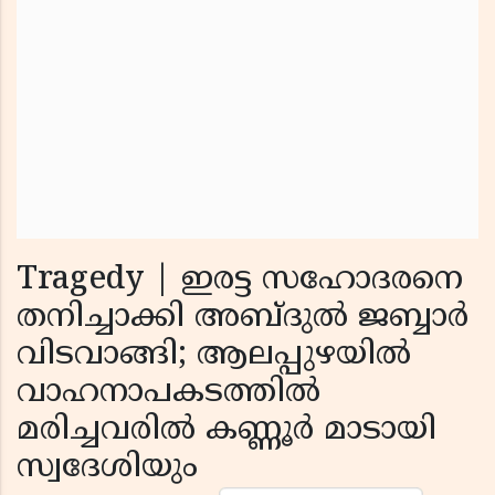
Tragedy | ഇരട്ട സഹോദരനെ
തനിച്ചാക്കി അബ്ദുൽ ജബ്ബാർ
വിടവാങ്ങി; ആലപ്പുഴയിൽ
വാഹനാപകടത്തിൽ
മരിച്ചവരിൽ കണ്ണൂർ മാടായി
സ്വദേശിയും