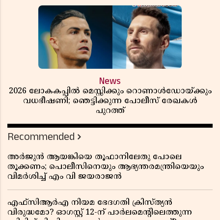
News
2026 ലോകകപ്പിൽ മെസ്സിക്കും റൊണാൾഡോയ്ക്കും
വധഭീഷണി; ഞെട്ടിക്കുന്ന പോലീസ് രേഖകൾ
പുറത്ത്
Recommended
അർജുൻ ആയങ്കിയെ തൂഫാനിലേതു പോലെ
തൂക്കണം; പൊലീസിനെയും ആഭ്യന്തരമന്ത്രിയെയും
വിമർശിച്ച് എം വി ജയരാജൻ
എഫ്സിആർഎ നിയമ ഭേദഗതി ക്രിസ്ത്യൻ
വിരുദ്ധമോ? ഓഗസ്റ്റ് 12-ന് പാർലമെന്റിലെത്തുന്ന