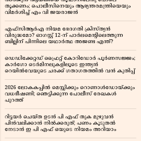
അർജുൻ ആയങ്കിയെ തൂഫാനിലേതു പോലെ
തൂക്കണം; പൊലീസിനെയും ആഭ്യന്തരമന്ത്രിയെയും
വിമർശിച്ച് എം വി ജയരാജൻ
എഫ്സിആർഎ നിയമ ഭേദഗതി ക്രിസ്ത്യൻ
വിരുദ്ധമോ? ഓഗസ്റ്റ് 12-ന് പാർലമെന്റിലെത്തുന്ന
ബില്ലിന് പിന്നിലെ യഥാർത്ഥ അജണ്ട എന്ത്?
ഡെഡിക്കേറ്റഡ് ഫ്രൈറ്റ് കോറിഡോർ പൂർണസജ്ജം;
കാർഗോ ടെർമിനലുകളിലൂടെ ഇന്ത്യൻ
റെയിൽവേയുടെ ചരക്ക് ഗതാഗതത്തിൽ വൻ കുതിപ്പ്
2026 ലോകകപ്പിൽ മെസ്സിക്കും റൊണാൾഡോയ്ക്കും
വധഭീഷണി; ഞെട്ടിക്കുന്ന പോലീസ് രേഖകൾ
പുറത്ത്
റിട്ടയർ ചെയ്ത ഉടൻ പി എഫ് തുക മുഴുവൻ
പിൻവലിക്കാൻ നിൽക്കരുത്; പണം കൂടുതൽ
നേടാൻ ഇ പി എഫ് ഒയുടെ നിയമം അറിയാം