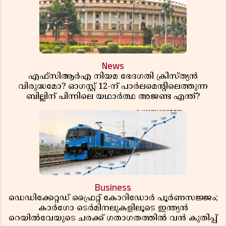
News
എഫ്സിആർഎ നിയമ ഭേദഗതി ക്രിസ്ത്യൻ
വിരുദ്ധമോ? ഓഗസ്റ്റ് 12-ന് പാർലമെന്റിലെത്തുന്ന
ബില്ലിന് പിന്നിലെ യഥാർത്ഥ അജണ്ട എന്ത്?
Business
ഡെഡിക്കേറ്റഡ് ഫ്രൈറ്റ് കോറിഡോർ പൂർണസജ്ജം;
കാർഗോ ടെർമിനലുകളിലൂടെ ഇന്ത്യൻ
റെയിൽവേയുടെ ചരക്ക് ഗതാഗതത്തിൽ വൻ കുതിപ്പ്