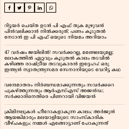
റിട്ടയർ ചെയ്ത ഉടൻ പി എഫ് തുക മുഴുവൻ
പിൻവലിക്കാൻ നിൽക്കരുത്; പണം കൂടുതൽ
നേടാൻ ഇ പി എഫ് ഒയുടെ നിയമം അറിയാം
47 വർഷം ജയിലിൽ! സവർക്കറല്ല, മണ്ടേലയുമല്ല;
ലോകത്തിൽ ഏറ്റവും കൂടുതൽ കാലം തടവിൽ
കഴിഞ്ഞ രാഷ്ട്രീയ തടവുകാരൻ ഇദ്ദേഹം! ഒരു
ഇന്ത്യൻ സ്വാതന്ത്ര്യസമര സേനാനിയുടെ വേറിട്ട കഥ
വന്ദേമാതരം നിർബന്ധമാക്കുന്നതും സവർക്കറെ
പുകഴ്ത്തുന്നതും ആർഎസ്എസ് അജൻഡ;
സർക്കാരിനെതിരെ പിണറായി വിജയൻ
ക്രിമിനലുകൾ ഹീറോകളാകുന്ന കാലം; അർജുൻ
ആയങ്കിമാരും മലയാളിയുടെ സാംസ്കാരിക
വീഴ്ചകളും; നമ്മൾ എങ്ങോട്ടാണ് പോകുന്നത്