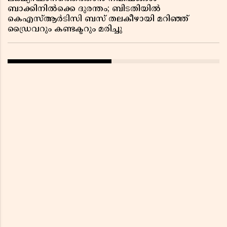
ബാക്കിനിൽക്കെ ദുരന്തം; ബിടതിയിൽ
കെഎസ്ആർടിസി ബസ് തലകീഴായി മറിഞ്ഞ്
ഡ്രൈവറും കണ്ടക്ടറും മരിച്ചു