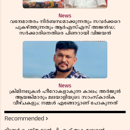
News
വന്ദേമാതരം നിർബന്ധമാക്കുന്നതും സവർക്കറെ
പുകഴ്ത്തുന്നതും ആർഎസ്എസ് അജൻഡ;
സർക്കാരിനെതിരെ പിണറായി വിജയൻ
News
ക്രിമിനലുകൾ ഹീറോകളാകുന്ന കാലം; അർജുൻ
ആയങ്കിമാരും മലയാളിയുടെ സാംസ്കാരിക
വീഴ്ചകളും; നമ്മൾ എങ്ങോട്ടാണ് പോകുന്നത്
Recommended