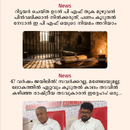
News
റിട്ടയർ ചെയ്ത ഉടൻ പി എഫ് തുക മുഴുവൻ
പിൻവലിക്കാൻ നിൽക്കരുത്; പണം കൂടുതൽ
നേടാൻ ഇ പി എഫ് ഒയുടെ നിയമം അറിയാം
News
47 വർഷം ജയിലിൽ! സവർക്കറല്ല, മണ്ടേലയുമല്ല;
ലോകത്തിൽ ഏറ്റവും കൂടുതൽ കാലം തടവിൽ
കഴിഞ്ഞ രാഷ്ട്രീയ തടവുകാരൻ ഇദ്ദേഹം! ഒരു
ഇന്ത്യൻ സ്വാതന്ത്ര്യസമര സേനാനിയുടെ വേറിട്ട കഥ