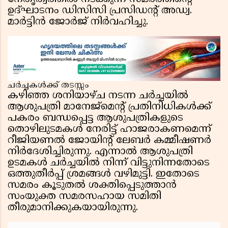
ഉദ്ഘാടനം ഡിസിസി പ്രസിഡന്റ് അഡ്വ.
മാർട്ടിൻ ജോർജ് നിർവഹിച്ചു.
ചർച്ചകൾക്ക് തടസ്സം
കഴിഞ്ഞ ശനിയാഴ്ച നടന്ന ചർച്ചയിൽ
ആശുപത്രി മാനേജ്‌മെൻ്റ് പ്രതിനിധികൾക്ക്
പകരം ബന്ധപ്പെട്ട ആശുപത്രികളുടെ
തൊഴിലുടമകൾ നേരിട്ട് ഹാജരാകണമെന്ന്
റീജിയണൽ ജോയിന്റ് ലേബർ കമ്മീഷണർ
നിർദേശിച്ചിരുന്നു. എന്നാൽ ആശുപത്രി
ഉടമകൾ ചർച്ചയിൽ നിന്ന് വിട്ടുനിന്നതോടെ
ഒത്തുതീർപ്പ് ശ്രമങ്ങൾ വഴിമുട്ടി. ഇതോടെ
സമരം കൂടുതൽ ശക്തിപ്പെടുത്താൻ
സംയുക്ത സമരസഹായ സമിതി
തീരുമാനിക്കുകയായിരുന്നു.