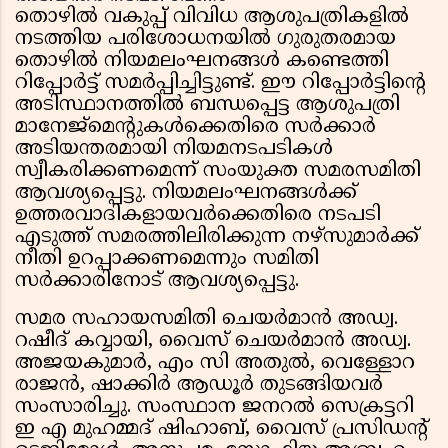
തൊഴിൽ വകുപ്പ് വിവിധ ആശുപത്രികളിൽ
നടത്തിയ പരിശോധനയിൽ ഗുരുതരമായ
തൊഴിൽ നിയമലംഘനങ്ങൾ കണ്ടെത്തി
റിപ്പോർട്ട് സമർപ്പിച്ചിട്ടുണ്ട്. ഈ റിപ്പോർട്ടിൻ്റെ
അടിസ്ഥാനത്തിൽ ബന്ധപ്പെട്ട ആശുപത്രി
മാനേജ്‌മെന്റുകൾക്കെതിരെ സർക്കാർ
അടിയന്തരമായി നിയമനടപടികൾ
സ്വീകരിക്കണമെന്ന് സംയുക്ത സമരസമിതി
ആവശ്യപ്പെട്ടു. നിയമലംഘനങ്ങൾക്ക്
ഉത്തരവാദികളായവർക്കെതിരെ നടപടി
എടുത്ത് സമരത്തിലിരിക്കുന്ന നഴ്‌സുമാർക്ക്
നീതി ഉറപ്പാക്കണമെന്നും സമിതി
സർക്കാരിനോട് ആവശ്യപ്പെട്ടു.
സമര സഹായസമിതി ചെയർമാൻ അഡ്വ.
റഷീദ് കവ്വായി, വൈസ് ചെയർമാൻ അഡ്വ.
അജയകുമാർ, എം സി അതുൽ, വെള്ളോറ
രാജൻ, ഷാക്കിർ ആഡൂർ തുടങ്ങിയവർ
സംസാരിച്ചു. സംസ്ഥാന ജനറൽ സെക്രട്ടറി
ഇ എ മുഹമ്മദ് ഷിഹാബ്, വൈസ് പ്രസിഡന്റ്