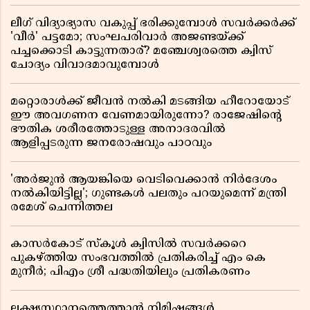
ലീഗ് വിദ്യാഭ്യാസ വകുപ്പ് ഭരിക്കുമ്പോൾ സവർക്കർക്ക്
'വീർ' പട്ടമോ; സംഘപരിവാർ അജണ്ടയ്ക്ക്
പച്ചക്കൊടി കാട്ടുന്നതാര്? മഞ്ചേശ്വരത്തെ ക്വിസ്
ചോദ്യം വിവാദമാവുമ്പോൾ
മറ്റൊരാൾക്ക് ജീവൻ നൽകി മടങ്ങിയ ഹീറോയോട്
ഈ അവഗണന വേണമായിരുന്നോ? രാജേഷിൻ്റെ
ഭൗതിക ശരീരത്തോടുള്ള അനാദരവിൽ
ആളിപ്പടരുന്ന ജനരോഷവും പാഠവും
'അർജുൻ ആയങ്കിയെ വെടിവെക്കാൻ നിർദേശം
നൽകിയിട്ടില്ല'; ഗുണ്ടകൾ പലതും പറയുമെന്ന് മന്ത്രി
രമേശ് ചെന്നിത്തല
കാസർകോട് സ്കൂൾ ക്വിസിൽ സവർക്കറെ
പുകഴ്ത്തിയ സംഭവത്തിൽ പ്രതികരിച്ച് എം കെ
മുനീർ; പിഎം ശ്രീ പദ്ധതിയിലും പ്രതികരണം
ലക്ഷ്യസ്ഥാനത്തെത്താൻ നിമിഷങ്ങൾ