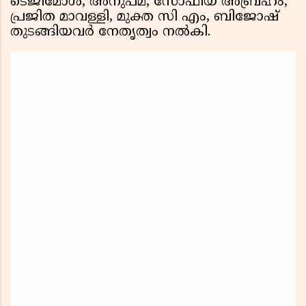
ടെജിമോൾ, അനുപമ, സോഫിയ അബ്രഹം,
പ്രജിത മാവള്ളി, മുക്ത സി എം, ബിജോഷ്
തുടങ്ങിയവർ നേതൃത്വം നൽകി.