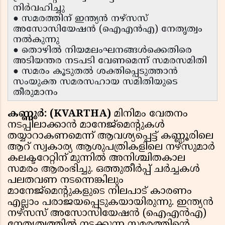
നിർവഹിച്ചു
● സമരത്തിന് ഇന്ത്യൻ നഴ്‌സസ്
അസോസിയേഷൻ (ഐഎൻഎ) നേതൃത്വം
നൽകുന്നു
● തൊഴിൽ നിയമലംഘനങ്ങൾക്കെതിരെ
അടിയന്തര നടപടി വേണമെന്ന് സമരസമിതി
● സമരം കൂടുതൽ ശക്തിപ്പെടുത്താൻ
സംയുക്ത സമരസഹായ സമിതിയുടെ
തീരുമാനം
കണ്ണൂർ: (KVARTHA)
മിനിമം വേതനം
നടപ്പിലാക്കാൻ മാനേജ്‌മെന്റുകൾ
തയ്യാറാകണമെന്ന് ആവശ്യപ്പെട്ട് കണ്ണൂരിലെ
ആറ് സ്വകാര്യ ആശുപത്രികളിലെ നഴ്‌സുമാർ
കലക്ടറേറ്റിന് മുന്നിൽ അനിശ്ചിതകാല
സമരം ആരംഭിച്ചു. ഒത്തുതീർപ്പ് ചർച്ചകൾ
പലതവണ നടന്നെങ്കിലും
മാനേജ്‌മെന്റുകളുടെ നിലപാട് കാരണം
എല്ലാം പരാജയപ്പെടുകയായിരുന്നു. ഇന്ത്യൻ
നഴ്‌സസ് അസോസിയേഷൻ (ഐഎൻഎ)
നേതൃത്വത്തിൽ നടക്കുന്ന സമരത്തിൻ്റെ