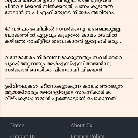
റിട്ടയർ ചെയ്ത ഉടൻ പി എഫ് തുക മുഴുവൻ
പിൻവലിക്കാൻ നിൽക്കരുത്; പണം കൂടുതൽ
നേടാൻ ഇ പി എഫ് ഒയുടെ നിയമം അറിയാം
47 വർഷം ജയിലിൽ! സവർക്കറല്ല, മണ്ടേലയുമല്ല;
ലോകത്തിൽ ഏറ്റവും കൂടുതൽ കാലം തടവിൽ
കഴിഞ്ഞ രാഷ്ട്രീയ തടവുകാരൻ ഇദ്ദേഹം! ഒരു
ഇന്ത്യൻ സ്വാതന്ത്ര്യസമര സേനാനിയുടെ വേറിട്ട കഥ
വന്ദേമാതരം നിർബന്ധമാക്കുന്നതും സവർക്കറെ
പുകഴ്ത്തുന്നതും ആർഎസ്എസ് അജൻഡ;
സർക്കാരിനെതിരെ പിണറായി വിജയൻ
ക്രിമിനലുകൾ ഹീറോകളാകുന്ന കാലം; അർജുൻ
ആയങ്കിമാരും മലയാളിയുടെ സാംസ്കാരിക
വീഴ്ചകളും; നമ്മൾ എങ്ങോട്ടാണ് പോകുന്നത്
Home
About Us
Contact Us
Privacy Policy