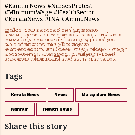
#KannurNews #NursesProtest
#MinimumWage #HealthSector
#KeralaNews #INA #AmmuNews
ഇവിടെ വായനക്കാർക്ക് അഭിപ്രായങ്ങൾ
രേഖപ്പെടുത്താം. സ്വതന്ത്രമായ ചിന്തയും അഭിപ്രായ
പ്രകടനവും പ്രോത്സാഹിപ്പിക്കുന്നു. എന്നാൽ ഇവ
കെവാർത്തയുടെ അഭിപ്രായങ്ങളായി
കണക്കാക്കരുത്. അധിക്ഷേപങ്ങളും വിദ്വേഷ - അശ്ലീല
പരാമർശങ്ങളും പാടുള്ളതല്ല. ലംഘിക്കുന്നവർക്ക്
ശക്തമായ നിയമനടപടി നേരിടേണ്ടി വന്നേക്കാം.
Tags
Kerala News
News
Malayalam News
Kannur
Health News
Share this story