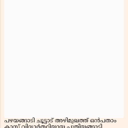
പഴയങ്ങാടി ചൂട്ടാട് അഴിമുഖത്ത് ഒൻപതാം
ക്ലാസ് വിദ്യാർത്ഥിയായ പുതിയങ്ങാടി