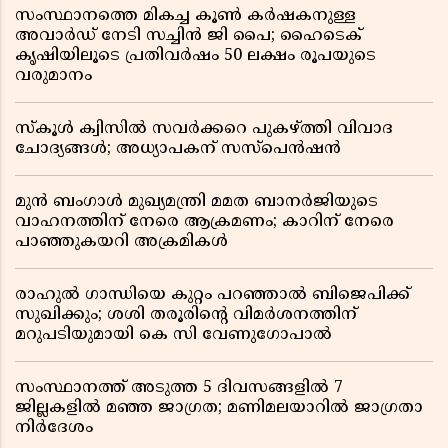
സംസ്ഥാനത്തെ മികച്ച കൂൺ കർഷകനുള്ള
അവാർഡ് നേടി സച്ചിൻ ജി പൈ; ഹൈടെക്
കൃഷിയിലൂടെ പ്രതിവർഷം 50 ലക്ഷം രൂപയുടെ
വരുമാനം
സ്കൂൾ ക്വിസിൽ സവർക്കറെ പുകഴ്ത്തി വിവാദ
ചോദ്യങ്ങൾ; അധ്യാപകന് സസ്പെൻഷൻ
മുൻ ബംഗാൾ മുഖ്യമന്ത്രി മമത ബാനർജിയുടെ
വാഹനത്തിന് നേരെ ആക്രമണം; കാറിന് നേരെ
പാഞ്ഞുകയറി അക്രമികൾ
രാഹുൽ ഗാന്ധിയെ കുറ്റം പറഞ്ഞാൽ ബിജെപിക്ക്
സുഖിക്കും; ശശി തരൂരിന്റെ വിമർശനത്തിന്
മറുപടിയുമായി കെ സി വേണുഗോപാൽ
സംസ്ഥാനത്ത് അടുത്ത 5 ദിവസങ്ങളിൽ 7
ജില്ലകളിൽ മഞ്ഞ ജാഗ്രത; മണിമലയാറിൽ ജാഗ്രതാ
നിർദേശം