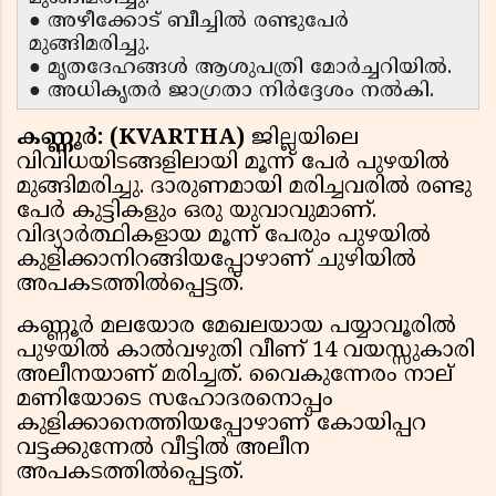
● അഴീക്കോട് ബീച്ചിൽ രണ്ടുപേർ
മുങ്ങിമരിച്ചു.
● മൃതദേഹങ്ങൾ ആശുപത്രി മോർച്ചറിയിൽ.
● അധികൃതർ ജാഗ്രതാ നിർദ്ദേശം നൽകി.
കണ്ണൂർ: (KVARTHA)
ജില്ലയിലെ
വിവിധയിടങ്ങളിലായി മൂന്ന് പേർ പുഴയിൽ
മുങ്ങിമരിച്ചു. ദാരുണമായി മരിച്ചവരിൽ രണ്ടു
പേർ കുട്ടികളും ഒരു യുവാവുമാണ്.
വിദ്യാർത്ഥികളായ മൂന്ന് പേരും പുഴയിൽ
കുളിക്കാനിറങ്ങിയപ്പോഴാണ് ചുഴിയിൽ
അപകടത്തിൽപ്പെട്ടത്.
കണ്ണൂർ മലയോര മേഖലയായ പയ്യാവൂരിൽ
പുഴയിൽ കാൽവഴുതി വീണ് 14 വയസ്സുകാരി
അലീനയാണ് മരിച്ചത്. വൈകുന്നേരം നാല്
മണിയോടെ സഹോദരനൊപ്പം
കുളിക്കാനെത്തിയപ്പോഴാണ് കോയിപ്പറ
വട്ടക്കുന്നേൽ വീട്ടിൽ അലീന
അപകടത്തിൽപ്പെട്ടത്.