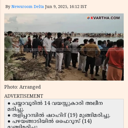
By
Newsroom Delta
Jun 9, 2025, 16:12 IST
Photo: Arranged
ADVERTISEMENT
● പയ്യാവൂരിൽ 14 വയസ്സുകാരി അലീന
മരിച്ചു.
● തളിപ്പറമ്പിൽ ഷാഹിദ് (19) മുങ്ങിമരിച്ചു.
● പഴയങ്ങാടിയിൽ ഫൈറൂസ് (14)
മുങ്ങിമരിച്ചു.