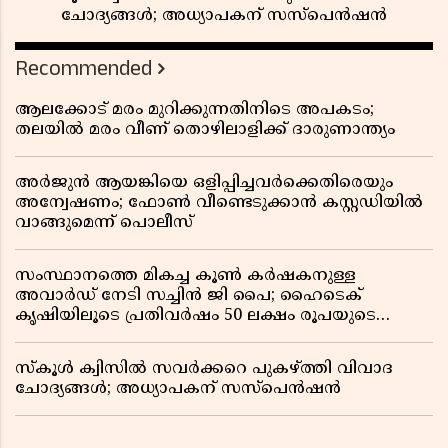
ചോദ്യങ്ങൾ; അധ്യാപകന് സസ്പെൻഷൻ
Recommended
ആലക്കോട് മരം മുറിക്കുന്നതിനിടെ അപകടം;
തലയിൽ മരം വീണ് തൊഴിലാളിക്ക് ദാരുണാന്ത്യം
അർജുൻ ആയങ്കിയെ ഒളിപ്പിച്ചവർക്കെതിരെയും
അന്വേഷണം; ഫോൺ വീണ്ടെടുക്കാൻ കസ്റ്റഡിയിൽ
വാങ്ങുമെന്ന് പൊലീസ്
സംസ്ഥാനത്തെ മികച്ച കൂൺ കർഷകനുള്ള
അവാർഡ് നേടി സച്ചിൻ ജി പൈ; ഹൈടെക്
കൃഷിയിലൂടെ പ്രതിവർഷം 50 ലക്ഷം രൂപയുടെ
വരുമാനം
സ്കൂൾ ക്വിസിൽ സവർക്കറെ പുകഴ്ത്തി വിവാദ
ചോദ്യങ്ങൾ; അധ്യാപകന് സസ്പെൻഷൻ