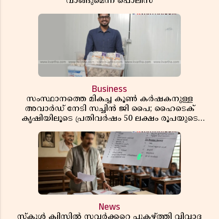
വാങ്ങുമെന്ന് പൊലീസ്
Business
സംസ്ഥാനത്തെ മികച്ച കൂൺ കർഷകനുള്ള
അവാർഡ് നേടി സച്ചിൻ ജി പൈ; ഹൈടെക്
കൃഷിയിലൂടെ പ്രതിവർഷം 50 ലക്ഷം രൂപയുടെ
വരുമാനം
News
സ്കൂൾ ക്വിസിൽ സവർക്കറെ പുകഴ്ത്തി വിവാദ