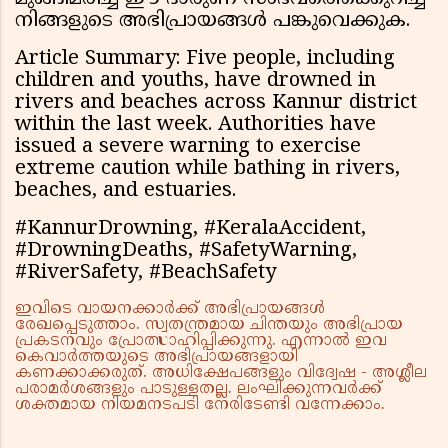
നിങ്ങളുടെ അഭിപ്രായങ്ങൾ പങ്കുവെക്കുക.
Article Summary: Five people, including
children and youths, have drowned in
rivers and beaches across Kannur district
within the last week. Authorities have
issued a severe warning to exercise
extreme caution while bathing in rivers,
beaches, and estuaries.
#KannurDrowning, #KeralaAccident,
#DrowningDeaths, #SafetyWarning,
#RiverSafety, #BeachSafety
ഇവിടെ വായനക്കാർക്ക് അഭിപ്രായങ്ങൾ
രേഖപ്പെടുത്താം. സ്വതന്ത്രമായ ചിന്തയും അഭിപ്രായ
പ്രകടനവും പ്രോത്സാഹിപ്പിക്കുന്നു. എന്നാൽ ഇവ
കെവാർത്തയുടെ അഭിപ്രായങ്ങളായി
കണക്കാക്കരുത്. അധിക്ഷേപങ്ങളും വിദ്വേഷ - അശ്ലീല
പരാമർശങ്ങളും പാടുള്ളതല്ല. ലംഘിക്കുന്നവർക്ക്
ശക്തമായ നിയമനടപടി നേരിടേണ്ടി വന്നേക്കാം.