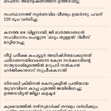
ഓഫീസ് അന്വേഷണത്തിന് ഉത്തരവിട്ടു
സംസ്ഥാനത്ത് സ്വര്‍ണവില വീണ്ടും ഉയർന്നു; പവന്
120 രൂപ വര്‍ധിച്ചു
കനത്ത മഴ വില്ലനായി; ജി മാർത്താണ്ഡൻ
സംവിധാനം ചെയ്യുന്ന 'ഓട്ടം തുള്ളൽ' റിലീസ്
മാറ്റിവെച്ചു
നീറ്റ് പരീക്ഷ കംപ്യൂട്ടർ അധിഷ്ഠിതമാക്കുന്നത്
പരിഗണനയിലാണെന്ന കേന്ദ്ര സർക്കാരിൻ്റെ
സത്യവാങ്മൂലത്തിൽ മറുപടി നൽകാൻ
ഹർജിക്കാരോട് സുപ്രീംകോടതി
നിരവധി ക്രിമിനൽ കേസുകളിൽ പ്രതിയായ
യുവാവിനെ കാപ്പ ചുമത്തി ജയിലിലടച്ചു;
ഉത്തരവിട്ടത് ജില്ലാ കളക്ടർ
കുവൈത്തിൽ നഴ്‌സുമാർക്ക് ശമ്പളം വർധിക്കും;