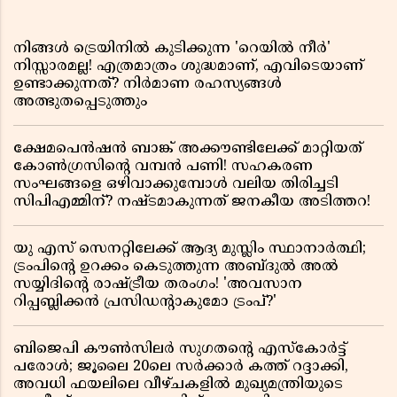
നിങ്ങൾ ട്രെയിനിൽ കുടിക്കുന്ന 'റെയിൽ നീർ'
നിസ്സാരമല്ല! എത്രമാത്രം ശുദ്ധമാണ്, എവിടെയാണ്
ഉണ്ടാക്കുന്നത്? നിർമാണ രഹസ്യങ്ങൾ
അത്ഭുതപ്പെടുത്തും
ക്ഷേമപെൻഷൻ ബാങ്ക് അക്കൗണ്ടിലേക്ക് മാറ്റിയത്
കോൺഗ്രസിന്റെ വമ്പൻ പണി! സഹകരണ
സംഘങ്ങളെ ഒഴിവാക്കുമ്പോൾ വലിയ തിരിച്ചടി
സിപിഎമ്മിന്? നഷ്ടമാകുന്നത് ജനകീയ അടിത്തറ!
യു എസ് സെനറ്റിലേക്ക് ആദ്യ മുസ്ലിം സ്ഥാനാർത്ഥി;
ട്രംപിന്റെ ഉറക്കം കെടുത്തുന്ന അബ്ദുൽ അൽ
സയ്യിദിന്റെ രാഷ്ട്രീയ തരംഗം! 'അവസാന
റിപ്പബ്ലിക്കൻ പ്രസിഡന്റാകുമോ ട്രംപ്?'
ബിജെപി കൗൺസിലർ സുഗതന്റെ എസ്‌കോർട്ട്
പരോൾ; ജൂലൈ 20ലെ സർക്കാർ കത്ത് റദ്ദാക്കി,
അവധി ഫയലിലെ വീഴ്ചകളിൽ മുഖ്യമന്ത്രിയുടെ