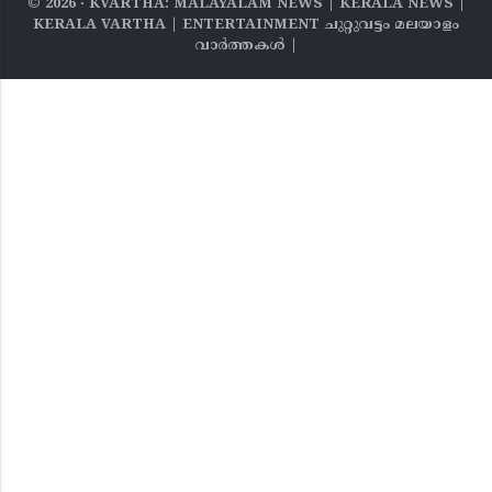
©
2026
‧ KVARTHA: MALAYALAM NEWS | KERALA NEWS |
KERALA VARTHA | ENTERTAINMENT ചുറ്റുവട്ടം മലയാളം
വാര്‍ത്തകൾ |