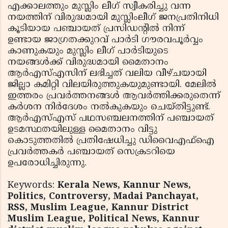
എക്കാലത്തും മുസ്ലിം ലീഗ് സ്വീകരിച്ചു വന്ന
നയത്തിന് വിരുദ്ധമായി മുസ്ലിംലീഗ് ജനപ്രതിനിധി
കൂടിയായ പഞ്ചായത് പ്രസിഡന്റില്‍ നിന്ന്
ഉണ്ടായ ജാഗ്രതക്കുറവ് പാര്‍ടി ഗൗരവപൂര്‍വ്വം
കാണുകയും മുസ്ലിം ലീഗ് പാര്‍ടിയുടെ
നയങ്ങള്‍ക്ക് വിരുദ്ധമായി മൈതാനം
ആര്‍എസ്എസിന് ലഭിച്ചത് വലിയ വീഴ്ചയായി
ജില്ലാ കമിറ്റി വിലയിരുത്തുകയുമുണ്ടായി. മേലില്‍
ഇത്തരം പ്രവര്‍ത്തനങ്ങള്‍ ആവര്‍ത്തിക്കരുതെന്ന്
കര്‍ശന നിര്‍ദേശം നല്‍കുകയും ചെയ്തിട്ടുണ്ട്.
ആര്‍എസ്എസ് പഥസഞ്ചലനത്തിന് പഞ്ചായത്
ഉടമസ്ഥതയിലുള്ള മൈതാനം വിട്ടു
കൊടുത്തതില്‍ പ്രതിഷേധിച്ചു ഡിവൈഎഫ്ഐ
പ്രവര്‍ത്തകര്‍ പഞ്ചായത് സെക്രടറിയെ
ഉപരോധിച്ചിരുന്നു.
Keywords:
Kerala News, Kannur News,
Politics, Controversy, Madai Panchayat,
RSS, Muslim League, Kannur District
Muslim League, Political News, Kannur