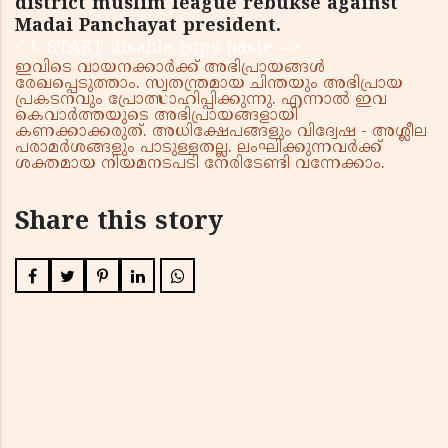
district muslim league rebukse against
Madai Panchayat president.
< !- START disable copy paste -->
ഇവിടെ വായനക്കാർക്ക് അഭിപ്രായങ്ങൾ
രേഖപ്പെടുത്താം. സ്വതന്ത്രമായ ചിന്തയും അഭിപ്രായ
പ്രകടനവും പ്രോത്സാഹിപ്പിക്കുന്നു. എന്നാൽ ഇവ
കെവാർത്തയുടെ അഭിപ്രായങ്ങളായി
കണക്കാക്കരുത്. അധിക്ഷേപങ്ങളും വിദ്വേഷ - അശ്ലീല
പരാമർശങ്ങളും പാടുള്ളതല്ല. ലംഘിക്കുന്നവർക്ക്
ശക്തമായ നിയമനടപടി നേരിടേണ്ടി വന്നേക്കാം.
Share this story