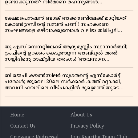
ഉണ്ടാക്കുന്നത്? നിർമാണ രഹസ്യങ്ങൾ
അത്ഭുതപ്പെടുത്തും
ക്ഷേമപെൻഷൻ ബാങ്ക് അക്കൗണ്ടിലേക്ക് മാറ്റിയത്
കോൺഗ്രസിന്റെ വമ്പൻ പണി! സഹകരണ
സംഘങ്ങളെ ഒഴിവാക്കുമ്പോൾ വലിയ തിരിച്ചടി
സിപിഎമ്മിന്? നഷ്ടമാകുന്നത് ജനകീയ അടിത്തറ!
യു എസ് സെനറ്റിലേക്ക് ആദ്യ മുസ്ലിം സ്ഥാനാർത്ഥി;
ട്രംപിന്റെ ഉറക്കം കെടുത്തുന്ന അബ്ദുൽ അൽ
സയ്യിദിന്റെ രാഷ്ട്രീയ തരംഗം! 'അവസാന
റിപ്പബ്ലിക്കൻ പ്രസിഡന്റാകുമോ ട്രംപ്?'
ബിജെപി കൗൺസിലർ സുഗതന്റെ എസ്‌കോർട്ട്
പരോൾ; ജൂലൈ 20ലെ സർക്കാർ കത്ത് റദ്ദാക്കി,
അവധി ഫയലിലെ വീഴ്ചകളിൽ മുഖ്യമന്ത്രിയുടെ
ഓഫീസ് അന്വേഷണത്തിന് ഉത്തരവിട്ടു
Home
About Us
Contact Us
Privacy Policy
Grievance Redressal
Join Kvartha Team Club