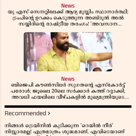
News
യു എസ് സെനറ്റിലേക്ക് ആദ്യ മുസ്ലിം സ്ഥാനാർത്ഥി;
ട്രംപിന്റെ ഉറക്കം കെടുത്തുന്ന അബ്ദുൽ അൽ
സയ്യിദിന്റെ രാഷ്ട്രീയ തരംഗം! 'അവസാന
റിപ്പബ്ലിക്കൻ പ്രസിഡന്റാകുമോ ട്രംപ്?'
News
ബിജെപി കൗൺസിലർ സുഗതന്റെ എസ്‌കോർട്ട്
പരോൾ; ജൂലൈ 20ലെ സർക്കാർ കത്ത് റദ്ദാക്കി,
അവധി ഫയലിലെ വീഴ്ചകളിൽ മുഖ്യമന്ത്രിയുടെ
ഓഫീസ് അന്വേഷണത്തിന് ഉത്തരവിട്ടു
Recommended
നിങ്ങൾ ട്രെയിനിൽ കുടിക്കുന്ന 'റെയിൽ നീർ'
നിസ്സാരമല്ല! എത്രമാത്രം ശുദ്ധമാണ്, എവിടെയാണ്