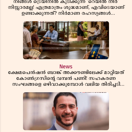
നിങ്ങൾ ട്രെയിനിൽ കുടിക്കുന്ന 'റെയിൽ നീർ'
നിസ്സാരമല്ല! എത്രമാത്രം ശുദ്ധമാണ്, എവിടെയാണ്
ഉണ്ടാക്കുന്നത്? നിർമാണ രഹസ്യങ്ങൾ
അത്ഭുതപ്പെടുത്തും
News
ക്ഷേമപെൻഷൻ ബാങ്ക് അക്കൗണ്ടിലേക്ക് മാറ്റിയത്
കോൺഗ്രസിന്റെ വമ്പൻ പണി! സഹകരണ
സംഘങ്ങളെ ഒഴിവാക്കുമ്പോൾ വലിയ തിരിച്ചടി
സിപിഎമ്മിന്? നഷ്ടമാകുന്നത് ജനകീയ അടിത്തറ!