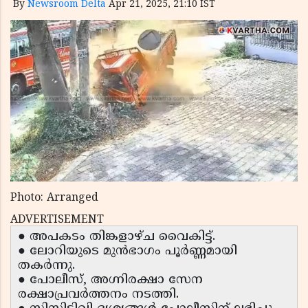
By
Newsroom Delta
Apr 21, 2025, 21:10 IST
Photo: Arranged
ADVERTISEMENT
● അപകടം തിങ്കളാഴ്ച വൈകിട്ട്.
● ലോറിയുടെ മുൻഭാഗം പൂർണ്ണമായി
തകർന്നു.
● പോലീസ്, അഗ്നിരക്ഷാ സേന
രക്ഷാപ്രവർത്തനം നടത്തി.