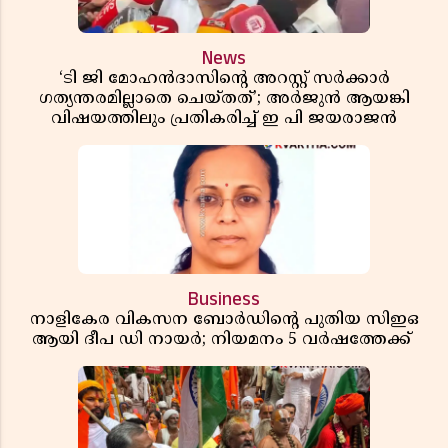
News
‘ടി ജി മോഹൻദാസിൻ്റെ അറസ്റ്റ് സർക്കാർ
ഗത്യന്തരമില്ലാതെ ചെയ്തത്’; അർജുൻ ആയങ്കി
വിഷയത്തിലും പ്രതികരിച്ച് ഇ പി ജയരാജൻ
Business
നാളികേര വികസന ബോർഡിൻ്റെ പുതിയ സിഇഒ
ആയി ദീപ ഡി നായർ; നിയമനം 5 വർഷത്തേക്ക് ​​​​​​​