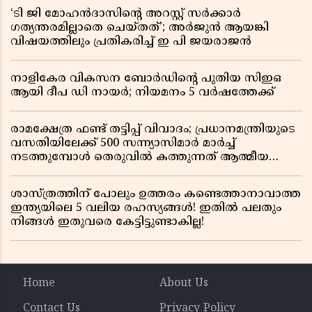
‘ടി ജി മോഹൻദാസിൻ്റെ അറസ്റ്റ് സർക്കാർ
ഗത്യന്തരമില്ലാതെ ചെയ്തത്’; അർജുൻ ആയങ്കി
വിഷയത്തിലും പ്രതികരിച്ച് ഇ പി ജയരാജൻ
നാളികേര വികസന ബോർഡിൻ്റെ പുതിയ സിഇഒ
ആയി ദീപ ഡി നായർ; നിയമനം 5 വർഷത്തേക്ക് ​​​​​​​
രാമക്ഷേത്ര ഫണ്ട് തട്ടിപ്പ് വിവാദം; പ്രധാനമന്ത്രിയുടെ
വസതിയിലേക്ക് 500 സന്ന്യാസിമാർ മാർച്ച്
നടത്തുമ്പോൾ തെരുവിൽ കത്തുന്നത് ആത്മീയ
രോഷം
ശാസ്ത്രത്തിന് പോലും ഉത്തരം കണ്ടെത്താനാവാത്ത
ഇന്ത്യയിലെ 5 വലിയ രഹസ്യങ്ങൾ! ഇതിൽ പലതും
നിങ്ങൾ ഇതുവരെ കേട്ടിട്ടുണ്ടാകില്ല!
Home
About Us
Contact Us
Privacy Policy