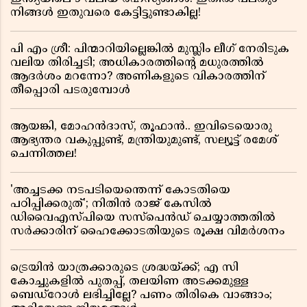
നിങ്ങൾ ഇതുവരെ കേട്ടിട്ടുണ്ടാകില്ല!
പി എം ശ്രീ: പിന്മാറിയില്ലെങ്കിൽ മുസ്ലിം ലീഗ് നേരിടുക
വലിയ തിരിച്ചടി; അധികാരത്തിന്റെ മധുരത്തിൽ
ആദർശം മറന്നോ? അണികളുടെ വികാരത്തിന്
തീപ്പൊരി പടരുമ്പോൾ
ആയങ്കി, മോഹൻദാസ്, തൂഫാൻ.. ഇവിടെയൊരു
ആഭ്യന്തര വകുപ്പുണ്ട്, മന്ത്രിയുമുണ്ട്, സല്യൂട്ട് രമേശ്‌
ചെന്നിത്തല!
'അച്ചടക്ക നടപടിയെന്തെന്ന് കോടതിയെ
പഠിപ്പിക്കരുത്'; നിതിൻ രാജ് കേസിൽ
ഡിവൈഎസ്പിയെ സസ്പെൻഡ് ചെയ്യാത്തതിൽ
സർക്കാരിന് ഹൈക്കോടതിയുടെ രൂക്ഷ വിമർശനം
ട്രെയിൻ യാത്രക്കാരുടെ ശ്രദ്ധയ്ക്ക്; എ സി
കോച്ചുകളിൽ പുതപ്പ്, തലയിണ അടക്കമുള്ള
ബെഡ്റോൾ ലഭിച്ചില്ലേ? പണം തിരികെ വാങ്ങാം;