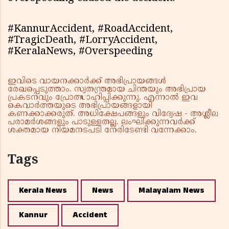
#KannurAccident, #RoadAccident,
#TragicDeath, #LorryAccident,
#KeralaNews, #Overspeeding
ഇവിടെ വായനക്കാർക്ക് അഭിപ്രായങ്ങൾ
രേഖപ്പെടുത്താം. സ്വതന്ത്രമായ ചിന്തയും അഭിപ്രായ
പ്രകടനവും പ്രോത്സാഹിപ്പിക്കുന്നു. എന്നാൽ ഇവ
കെവാർത്തയുടെ അഭിപ്രായങ്ങളായി
കണക്കാക്കരുത്. അധിക്ഷേപങ്ങളും വിദ്വേഷ - അശ്ലീല
പരാമർശങ്ങളും പാടുള്ളതല്ല. ലംഘിക്കുന്നവർക്ക്
ശക്തമായ നിയമനടപടി നേരിടേണ്ടി വന്നേക്കാം.
Tags
Kerala News
News
Malayalam News
Kannur
Accident