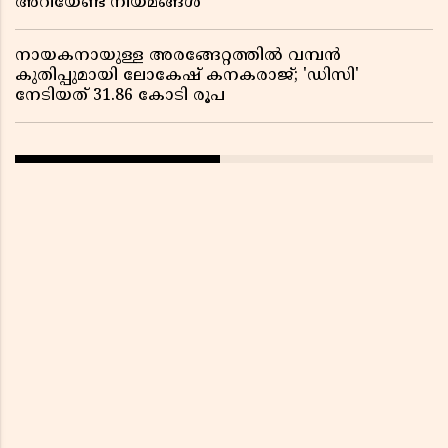
അറിയേണ്ട നിയമങ്ങൾ
നായകനായുള്ള അരങ്ങേറ്റത്തിൽ വമ്പൻ
കുതിപ്പുമായി ലോകേഷ് കനകരാജ്; 'ഡിസി'
നേടിയത് 31.86 കോടി രൂപ