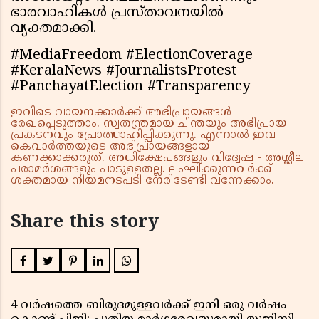
ഭാരവാഹികള്‍ പ്രസ്താവനയില്‍
വ്യക്തമാക്കി.
#MediaFreedom #ElectionCoverage
#KeralaNews #JournalistsProtest
#PanchayatElection #Transparency
ഇവിടെ വായനക്കാർക്ക് അഭിപ്രായങ്ങൾ
രേഖപ്പെടുത്താം. സ്വതന്ത്രമായ ചിന്തയും അഭിപ്രായ
പ്രകടനവും പ്രോത്സാഹിപ്പിക്കുന്നു. എന്നാൽ ഇവ
കെവാർത്തയുടെ അഭിപ്രായങ്ങളായി
കണക്കാക്കരുത്. അധിക്ഷേപങ്ങളും വിദ്വേഷ - അശ്ലീല
പരാമർശങ്ങളും പാടുള്ളതല്ല. ലംഘിക്കുന്നവർക്ക്
ശക്തമായ നിയമനടപടി നേരിടേണ്ടി വന്നേക്കാം.
Share this story
4 വർഷത്തെ ബിരുദമുള്ളവർക്ക് ഇനി ഒരു വർഷം