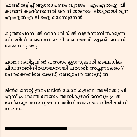
‘ഫണ്ട് തട്ടിപ്പ് ആരോപണം വ്യാജം’; എംഎൽഎ വി
കുഞ്ഞികൃഷ്ണനെതിരെ നിയമനടപടിയുമായി മുൻ
എംഎൽഎ ടി ഐ മധുസൂദനൻ
കൂത്തുപറമ്പിൽ റോഡരികിൽ വളർന്നുനിൽക്കുന്ന
നിലയിൽ കഞ്ചാവ് ചെടി കണ്ടെത്തി; എക്സൈസ്
കേസെടുത്തു
പത്തനംതിട്ടയിൽ പത്താം ക്ലാസുകാരി ലൈംഗിക
പീഡനത്തിനിരയായതായി പരാതി; അച്ഛനടക്കം 7
പേർക്കെതിരെ കേസ്, രണ്ടുപേർ അറസ്റ്റിൽ
മിൽമ നെയ്യ് ഇടപാടിൽ കോടികളുടെ അഴിമതി; പി
എസ് പ്രശാന്തിനേയും അജികുമാറിനെയും പ്രതി
ചേർക്കും, അന്വേഷണത്തിന് അഞ്ചംഗ വിജിലൻസ്
സംഘം