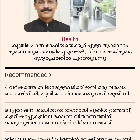
Health
കൃത്രിമ പാൽ മാഫിയയെക്കുറിച്ചുള്ള തുക്കാറാം
മുണ്ഡെയുടെ വെളിപ്പെടുത്തൽ; വിവാദ അഭിമുഖം
ദൃശ്യരൂപത്തിൽ പുറത്തുവന്നു
Recommended
4 വർഷത്തെ ബിരുദമുള്ളവർക്ക് ഇനി ഒരു വർഷം
കൊണ്ട് പിജി; പുതിയ മാർഗരേഖയുമായി യുജിസി
ഓപ്പറേഷൻ ശുദ്ധിയുടെ ഭാഗമായി പുതിയ ഉത്തരവ്;
കള്ള് ഷാപ്പുകളിലെ ഭക്ഷണ വിതരണത്തിന്
ഭക്ഷ്യസുരക്ഷാ ലൈസൻസ് നിർബന്ധമാക്കി
എക്സൈസ്
തിരുവനന്തപുരം ഡിവിഷനിൽ ട്രാക്ക് അറ്റകുറ്റപ്പണി;