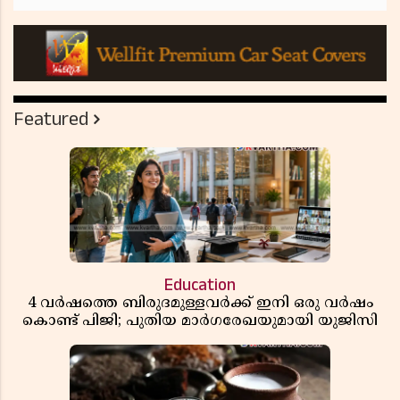
Featured
Education
4 വർഷത്തെ ബിരുദമുള്ളവർക്ക് ഇനി ഒരു വർഷം
കൊണ്ട് പിജി; പുതിയ മാർഗരേഖയുമായി യുജിസി