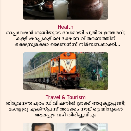
Health
ഓപ്പറേഷൻ ശുദ്ധിയുടെ ഭാഗമായി പുതിയ ഉത്തരവ്;
കള്ള് ഷാപ്പുകളിലെ ഭക്ഷണ വിതരണത്തിന്
ഭക്ഷ്യസുരക്ഷാ ലൈസൻസ് നിർബന്ധമാക്കി
എക്സൈസ്
Travel & Tourism
തിരുവനന്തപുരം ഡിവിഷനിൽ ട്രാക്ക് അറ്റകുറ്റപ്പണി;
മംഗളൂരു എക്സ്പ്രസ് അടക്കം നാല് ട്രെയിനുകൾ
ആലപ്പുഴ വഴി തിരിച്ചുവിടും