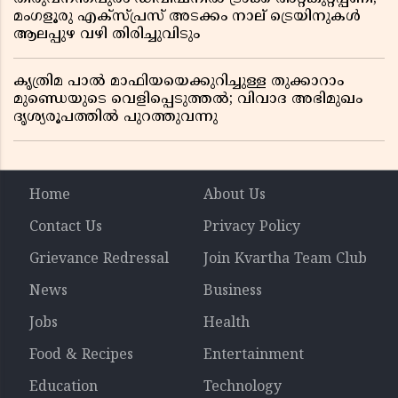
മംഗളൂരു എക്സ്പ്രസ് അടക്കം നാല് ട്രെയിനുകൾ
ആലപ്പുഴ വഴി തിരിച്ചുവിടും
കൃത്രിമ പാൽ മാഫിയയെക്കുറിച്ചുള്ള തുക്കാറാം
മുണ്ഡെയുടെ വെളിപ്പെടുത്തൽ; വിവാദ അഭിമുഖം
ദൃശ്യരൂപത്തിൽ പുറത്തുവന്നു
Home
About Us
Contact Us
Privacy Policy
Grievance Redressal
Join Kvartha Team Club
News
Business
Jobs
Health
Food & Recipes
Entertainment
Education
Technology