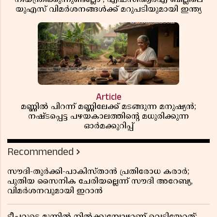
യുഎസ് വിമർശനങ്ങൾക്ക് മറുപടിയുമായി ഇന്ത്യ
Article
മണ്ണിൽ പിറന്ന് മണ്ണിലേക്ക് മടങ്ങുന്ന മനുഷ്യൻ;
നഷ്ടപ്പെട്ട പഴയകാലത്തിൻ്റെ മധുരിക്കുന്ന
ഓർമക്കുറിപ്പ്
Recommended
സൗദി-തുർക്കി-പാകിസ്താൻ പ്രതിരോധ കരാർ;
പുതിയ സൈനിക ചേരിയല്ലെന്ന് സൗദി അറേബ്യ,
വിമർശനവുമായി ഇറാൻ
ടീച്ചറുടെ മുന്നിൽ നിൽക്കുമ്പോഴാണ് വെടിയേറ്റത്;