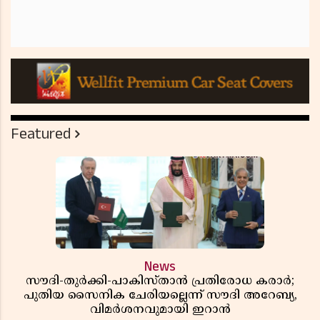
Featured
News
സൗദി-തുർക്കി-പാകിസ്താൻ പ്രതിരോധ കരാർ;
പുതിയ സൈനിക ചേരിയല്ലെന്ന് സൗദി അറേബ്യ,
വിമർശനവുമായി ഇറാൻ