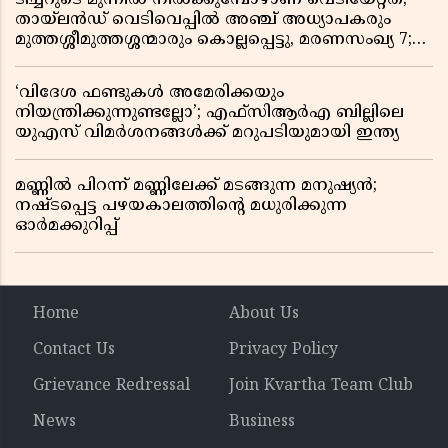
തായ്‌ലൻഡ് വെടിവെപ്പിൽ അഞ്ച് അധ്യാപകരും
മുത്തശ്ശീമുത്തശ്ശന്മാരും കൊല്ലപ്പെട്ടു, മരണസംഖ്യ 7;
ഞെട്ടിക്കുന്ന വെളിപ്പെടുത്തലുകൾ
‘വിദേശ ഫണ്ടുകൾ അമേരിക്കയും
നിയന്ത്രിക്കുന്നുണ്ടല്ലോ’; എഫ്സിആർഎ ബില്ലിലെ
യുഎസ് വിമർശനങ്ങൾക്ക് മറുപടിയുമായി ഇന്ത്യ
മണ്ണിൽ പിറന്ന് മണ്ണിലേക്ക് മടങ്ങുന്ന മനുഷ്യൻ;
നഷ്ടപ്പെട്ട പഴയകാലത്തിൻ്റെ മധുരിക്കുന്ന
ഓർമക്കുറിപ്പ്
Home
About Us
Contact Us
Privacy Policy
Grievance Redressal
Join Kvartha Team Club
News
Business