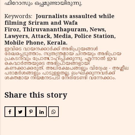
ഫിറോസും ഒപ്പമുണ്ടായിരുന്നു.
Keywords:
Journalists assaulted while
filming Sriram and Wafa
Firoz, Thiruvananthapuram, News,
Lawyers, Attack, Media, Police Station,
Mobile Phone, Kerala.
ഇവിടെ വായനക്കാർക്ക് അഭിപ്രായങ്ങൾ
രേഖപ്പെടുത്താം. സ്വതന്ത്രമായ ചിന്തയും അഭിപ്രായ
പ്രകടനവും പ്രോത്സാഹിപ്പിക്കുന്നു. എന്നാൽ ഇവ
കെവാർത്തയുടെ അഭിപ്രായങ്ങളായി
കണക്കാക്കരുത്. അധിക്ഷേപങ്ങളും വിദ്വേഷ - അശ്ലീല
പരാമർശങ്ങളും പാടുള്ളതല്ല. ലംഘിക്കുന്നവർക്ക്
ശക്തമായ നിയമനടപടി നേരിടേണ്ടി വന്നേക്കാം.
Share this story