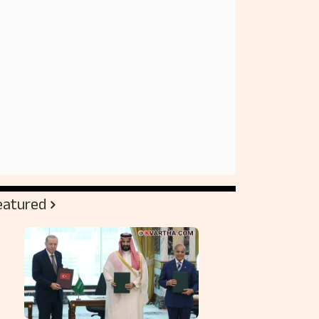
eatured