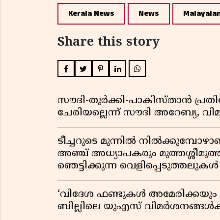
Kerala News
News
Malayala
Share this story
സൗദി-തുർക്കി-പാകിസ്താൻ പ്
ചേരിയല്ലെന്ന് സൗദി അറേബ്യ, 
ടീച്ചറുടെ മുന്നിൽ നിൽക്കുമ്പോഴാ
അഞ്ച് അധ്യാപകരും മുത്തശ്ശീമുത്തശ
ഞെട്ടിക്കുന്ന വെളിപ്പെടുത്തലുകൾ
‘വിദേശ ഫണ്ടുകൾ അമേരിക്കയും ന
ബില്ലിലെ യുഎസ് വിമർശനങ്ങൾക്ക്