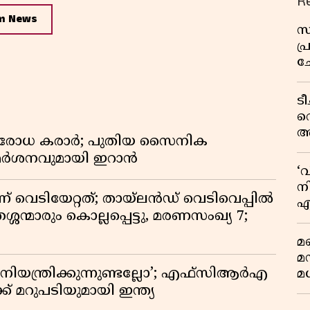
R
m News
സ
പ
ച
വ
ട
വ
അ
രതിരോധ കരാർ; പുതിയ സൈനിക
മു
വിമർശനവുമായി ഇറാൻ
മ
‘
വ
നി
ണ് വെടിയേറ്റത്; തായ്‌ലൻഡ് വെടിവെപ്പിൽ
എ
്ശന്മാരും കൊല്ലപ്പെട്ടു, മരണസംഖ്യ 7;
വ
മണ
മ
ിയന്ത്രിക്കുന്നുണ്ടല്ലോ’; എഫ്സിആർഎ
മധ
 മറുപടിയുമായി ഇന്ത്യ