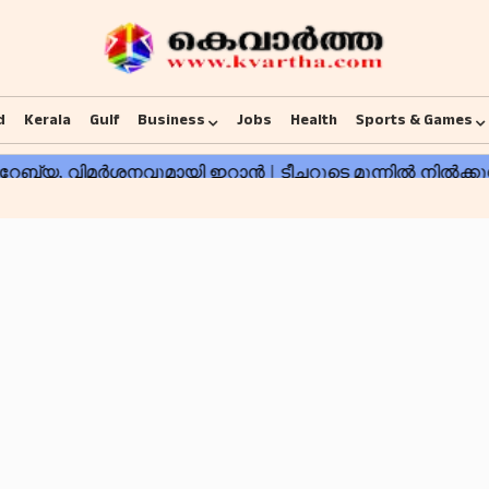
d
Kerala
Gulf
Business
Jobs
Health
Sports & Games