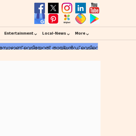
Entertainment
Local-News
More