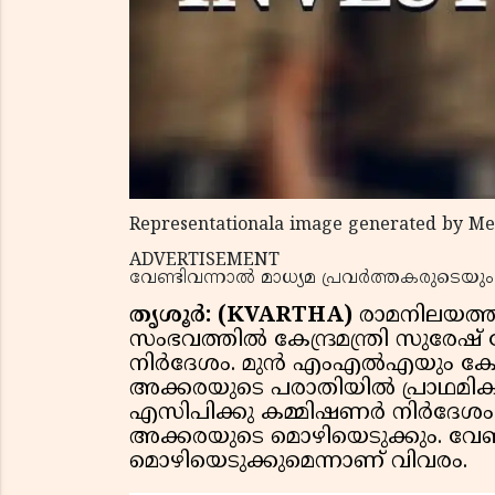
Representationala image generated by Me
ADVERTISEMENT
വേണ്ടിവന്നാൽ മാധ്യമ പ്രവർത്തകരുടെയു
തൃശൂർ: (KVARTHA)
രാമനിലയത്തിൽ
സംഭവത്തിൽ കേന്ദ്രമന്ത്രി സുരേ
നിർദേശം. മുൻ എംഎൽഎയും ക
അക്കരയുടെ പരാതിയിൽ പ്രാഥമിക
എസിപിക്കു കമ്മിഷണർ നിർദേശം
അക്കരയുടെ മൊഴിയെടുക്കും. വേണ്
മൊഴിയെടുക്കുമെന്നാണ് വിവരം.