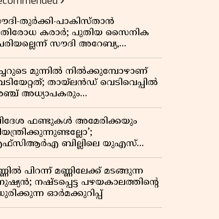
ecommended
ൗദി-തുർക്കി-പാകിസ്താൻ
്രതിരോധ കരാർ; പുതിയ സൈനിക
േരിയല്ലെന്ന് സൗദി അറേബ്യ,
ിമർശനവുമായി ഇറാൻ
ീച്ചറുടെ മുന്നിൽ നിൽക്കുമ്പോഴാണ്
െടിയേറ്റത്; തായ്‌ലൻഡ് വെടിവെപ്പിൽ
ഞ്ച് അധ്യാപകരും
ത്തശ്ശീമുത്തശ്ശന്മാരും കൊല്ലപ്പെട്ടു,
രണസംഖ്യ 7; ഞെട്ടിക്കുന്ന
വിദേശ ഫണ്ടുകൾ അമേരിക്കയും
െളിപ്പെടുത്തലുകൾ
യന്ത്രിക്കുന്നുണ്ടല്ലോ’;
ഫ്സിആർഎ ബില്ലിലെ യുഎസ്
ിമർശനങ്ങൾക്ക് മറുപടിയുമായി ഇന്ത്യ
്ണിൽ പിറന്ന് മണ്ണിലേക്ക് മടങ്ങുന്ന
നുഷ്യൻ; നഷ്ടപ്പെട്ട പഴയകാലത്തിൻ്റെ
ുരിക്കുന്ന ഓർമക്കുറിപ്പ്