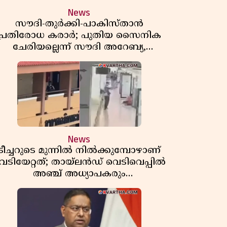
News
സൗദി-തുർക്കി-പാകിസ്താൻ
പ്രതിരോധ കരാർ; പുതിയ സൈനിക
ചേരിയല്ലെന്ന് സൗദി അറേബ്യ,
വിമർശനവുമായി ഇറാൻ
News
ടീച്ചറുടെ മുന്നിൽ നിൽക്കുമ്പോഴാണ്
െടിയേറ്റത്; തായ്‌ലൻഡ് വെടിവെപ്പിൽ
അഞ്ച് അധ്യാപകരും
മുത്തശ്ശീമുത്തശ്ശന്മാരും കൊല്ലപ്പെട്ടു,
മരണസംഖ്യ 7; ഞെട്ടിക്കുന്ന
വെളിപ്പെടുത്തലുകൾ