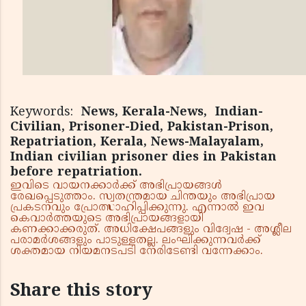
Keywords:
News, Kerala-News, Indian-
Civilian, Prisoner-Died, Pakistan-Prison,
Repatriation, Kerala, News-Malayalam,
Indian civilian prisoner dies in Pakistan
before repatriation.
ഇവിടെ വായനക്കാർക്ക് അഭിപ്രായങ്ങൾ
രേഖപ്പെടുത്താം. സ്വതന്ത്രമായ ചിന്തയും അഭിപ്രായ
പ്രകടനവും പ്രോത്സാഹിപ്പിക്കുന്നു. എന്നാൽ ഇവ
കെവാർത്തയുടെ അഭിപ്രായങ്ങളായി
കണക്കാക്കരുത്. അധിക്ഷേപങ്ങളും വിദ്വേഷ - അശ്ലീല
പരാമർശങ്ങളും പാടുള്ളതല്ല. ലംഘിക്കുന്നവർക്ക്
ശക്തമായ നിയമനടപടി നേരിടേണ്ടി വന്നേക്കാം.
Share this story