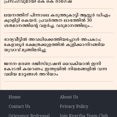
പ്രസംഗവുമായി കെ കെ രാഗേഷ്
ലയനത്തിന് പിന്നാലെ കരുത്തുകാട്ടി ആസ്റ്റർ ഡിഎം
ക്വാളിറ്റി കെയർ; പ്രവർത്തന ലാഭത്തിൽ 30
ശതമാനത്തിൻ്റെ വളർച്ച, വരുമാനത്തിലും
ലാഭത്തിലും വൻ കുതിപ്പ് രേഖപ്പെടുത്തി ആദ്യ പാദ
റിപ്പോർട്ട് പുറത്ത്
ഭാര്യവീട്ടിൽ അവധിക്കെത്തിയപ്പോൾ അപകടം;
കേളാലൂർ ക്ഷേത്രക്കുളത്തിൽ കുളിക്കാനിറങ്ങിയ
യുവാവ് മുങ്ങിമരിച്ചു
ജനന-മരണ രജിസ്ട്രേഷൻ വൈകിയാൽ ഇനി
കോടതി കയറണം; ഇന്ത്യയിൽ നിയമങ്ങളിൽ വന്ന
വലിയ മാറ്റങ്ങൾ അറിയാം
Home
About Us
Contact Us
Privacy Policy
Grievance Redressal
Join Kvartha Team Club