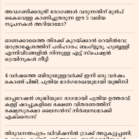
അവഗണിക്കരുത്! രോഗങ്ങൾ വരുന്നതിന് മുൻപ്
കൈവെള്ള കാണിച്ചുതരുന്ന ഈ 5 വലിയ
സൂചനകൾ അറിയാമോ?
ഓണക്കാലത്തെ തിരക്ക് കുറയ്ക്കാൻ റെയിൽവേ;
യാത്രാക്ലേശത്തിന് പരിഹാരം; ബംഗ്ളൂരു, ഹുബ്ബള്ളി
എന്നിവിടങ്ങളിൽ നിന്നുള്ള എട്ട് സ്പെഷ്യൽ
ട്രെയിനുകൾ നീട്ടി
4 വർഷത്തെ ബിരുദമുള്ളവർക്ക് ഇനി ഒരു വർഷം
കൊണ്ട് പിജി; പുതിയ മാർഗരേഖയുമായി യുജിസി
ഓപ്പറേഷൻ ശുദ്ധിയുടെ ഭാഗമായി പുതിയ ഉത്തരവ്;
കള്ള് ഷാപ്പുകളിലെ ഭക്ഷണ വിതരണത്തിന്
ഭക്ഷ്യസുരക്ഷാ ലൈസൻസ് നിർബന്ധമാക്കി
എക്സൈസ്
തിരുവനന്തപുരം ഡിവിഷനിൽ ട്രാക്ക് അറ്റകുറ്റപ്പണി;