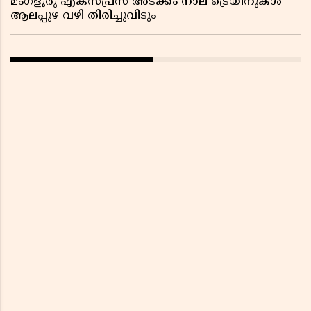
മംഗളൂരു എക്സ്പ്രസ് അടക്കം നാല് ട്രെയിനുകൾ
ആലപ്പുഴ വഴി തിരിച്ചുവിടും