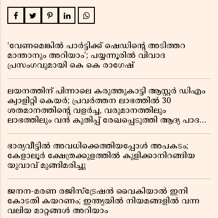
‘വേണമെങ്കിൽ പാർട്ടിക്ക് ഷെഡിൻ്റെ അടിത്തറ
മാന്താനും അറിയാം’; പയ്യന്നൂരിൽ വിവാദ
പ്രസംഗവുമായി കെ കെ രാഗേഷ്
ലയനത്തിന് പിന്നാലെ കരുത്തുകാട്ടി ആസ്റ്റർ ഡിഎം
ക്വാളിറ്റി കെയർ; പ്രവർത്തന ലാഭത്തിൽ 30
ശതമാനത്തിൻ്റെ വളർച്ച, വരുമാനത്തിലും
ലാഭത്തിലും വൻ കുതിപ്പ് രേഖപ്പെടുത്തി ആദ്യ പാദ
റിപ്പോർട്ട് പുറത്ത്
ഭാര്യവീട്ടിൽ അവധിക്കെത്തിയപ്പോൾ അപകടം;
കേളാലൂർ ക്ഷേത്രക്കുളത്തിൽ കുളിക്കാനിറങ്ങിയ
യുവാവ് മുങ്ങിമരിച്ചു
ജനന-മരണ രജിസ്ട്രേഷൻ വൈകിയാൽ ഇനി
കോടതി കയറണം; ഇന്ത്യയിൽ നിയമങ്ങളിൽ വന്ന
വലിയ മാറ്റങ്ങൾ അറിയാം