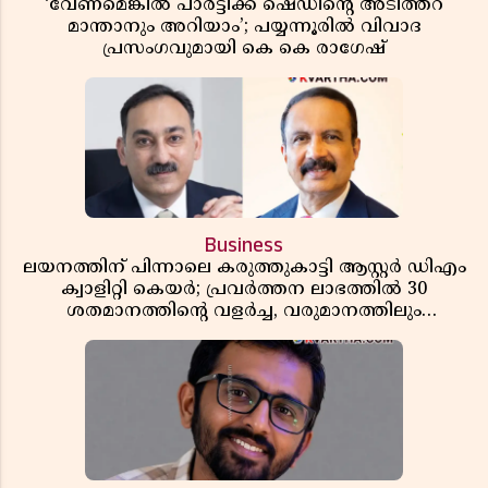
‘വേണമെങ്കിൽ പാർട്ടിക്ക് ഷെഡിൻ്റെ അടിത്തറ
മാന്താനും അറിയാം’; പയ്യന്നൂരിൽ വിവാദ
പ്രസംഗവുമായി കെ കെ രാഗേഷ്
Business
ലയനത്തിന് പിന്നാലെ കരുത്തുകാട്ടി ആസ്റ്റർ ഡിഎം
ക്വാളിറ്റി കെയർ; പ്രവർത്തന ലാഭത്തിൽ 30
ശതമാനത്തിൻ്റെ വളർച്ച, വരുമാനത്തിലും
ലാഭത്തിലും വൻ കുതിപ്പ് രേഖപ്പെടുത്തി ആദ്യ പാദ
റിപ്പോർട്ട് പുറത്ത്