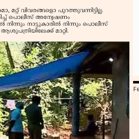
്റ് വിവരങ്ങളൊ പുറത്തുവന്നിട്ടില്ല.
റിച്ച് പൊലീസ് അന്വേഷണം
ിന്നും നാട്ടുകാരില്‍ നിന്നും പൊലീസ്
ശുപത്രിയിലേക്ക് മാറ്റി.
F