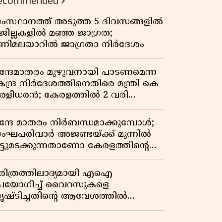
ecommended
ംസ്ഥാനത്ത് അടുത്ത 5 ദിവസങ്ങളിൽ
 ജില്ലകളിൽ മഞ്ഞ ജാഗ്രത;
ണിമലയാറിൽ ജാഗ്രതാ നിർദേശം
ന്ദേമാതരം മുഴുവനായി പാടണമെന്ന
േന്ദ്ര നിർദേശത്തിനെതിരെ മന്ത്രി കെ
ുരളീധരൻ; കേരളത്തിൽ 2 വരി
ാത്രമേ ഉണ്ടാകൂ എന്ന് പ്രതികരണം
ന്ദേ മാതരം നിർബന്ധമാക്കുമ്പോൾ;
ംഘപരിവാർ അജണ്ടയ്ക്ക് മുന്നിൽ
ുട്ടുമടക്കുന്നതാണോ കേരളത്തിന്റെ
തേതര പാരമ്പര്യം?
രിത്രത്തിലാദ്യമായി എഐ
പയോഗിച്ച് വൈറസുകളെ
ൃഷ്ടിച്ചതിന്റെ ആവേശത്തിൽ
ാസ്ത്ര ലോകം! ഇത് വൻ മുന്നേറ്റമോ
തോ വലിയ ഭീഷണിയോ?