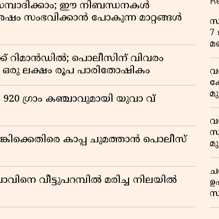
R
സമ്പാദിക്കാം; ഈ നിബന്ധനകൾ
ശേഷം സംഭവിക്കാൻ പോകുന്ന മാറ്റങ്ങൾ
സ
7
മ
ക് റിമാൻഡിൽ; പൊലീസിന് വിവരം
് ഒരു ലക്ഷം രൂപ പാരിതോഷികം
വ
ക
മ
920 ഗ്രാം കഞ്ചാവുമായി യുവാ വ്
മ
വ
സ
ിക്കെതിരെ കാപ്പ ചുമത്താൻ പൊലീസ്
മ
മ
ച
ാവിനെ വീട്ടുപറമ്പിൽ മരിച്ച നിലയിൽ
ഉ
സ
ശ
അ