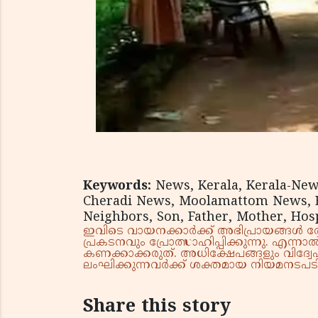
Keywords:
News, Kerala, Kerala-Ne
Cheradi News, Moolamattom News, Eld
Neighbors, Son, Father, Mother, Hospi
ഇവിടെ വായനക്കാർക്ക് അഭിപ്രായങ്ങൾ രേഖപ
പ്രകടനവും പ്രോത്സാഹിപ്പിക്കുന്നു. എന
കണക്കാക്കരുത്. അധിക്ഷേപങ്ങളും വിദ്വേഷ
ലംഘിക്കുന്നവർക്ക് ശക്തമായ നിയമനടപടി 
Share this story