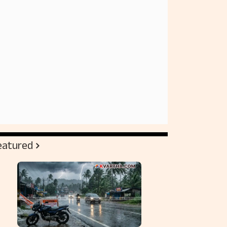
eatured