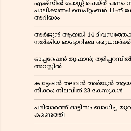
എക്സിൽ പോസ്റ്റ് ചെയ്ത് പണം 
പാലിക്കണം! സെപ്റ്റംബർ 11-ന് 
അറിയാം
അർജുൻ ആയങ്കി 14 ദിവസത്തേക്
നൽകിയ ഓട്ടോറിക്ഷ ഡ്രൈവർക്ക
ഓപ്പറേഷൻ തൂഫാൻ; തളിപ്പറമ്പിൽ 
അറസ്റ്റിൽ
ക്വട്ടേഷൻ തലവൻ അർജുൻ ആയങ്ക
നീക്കം; നിലവിൽ 23 കേസുകൾ
പരിയാരത്ത് ഓട്ടിസം ബാധിച്ച യുവ
കണ്ടെത്തി