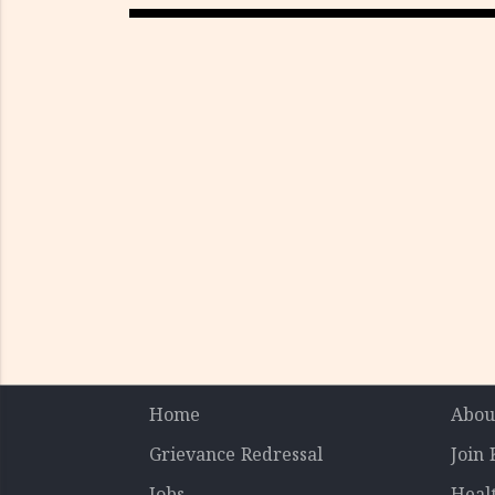
Home
Abou
Grievance Redressal
Join