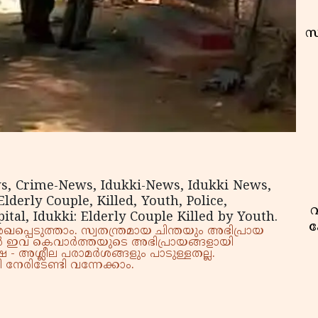
സ
ws, Crime-News, Idukki-News, Idukki News,
erly Couple, Killed, Youth, Police,
വ
tal, Idukki: Elderly Couple Killed by Youth.
ക
്പെടുത്താം. സ്വതന്ത്രമായ ചിന്തയും അഭിപ്രായ
്നാൽ ഇവ കെവാർത്തയുടെ അഭിപ്രായങ്ങളായി
 - അശ്ലീല പരാമർശങ്ങളും പാടുള്ളതല്ല.
നേരിടേണ്ടി വന്നേക്കാം.