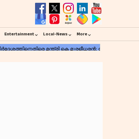
Entertainment
Local-News
More