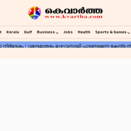
d
Kerala
Gulf
Business
Jobs
Health
Sports & Games