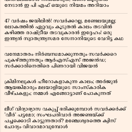
നേടാൻ ഇ പി എഫ് ഒയുടെ നിയമം അറിയാം
47 വർഷം ജയിലിൽ! സവർക്കറല്ല, മണ്ടേലയുമല്ല;
ലോകത്തിൽ ഏറ്റവും കൂടുതൽ കാലം തടവിൽ
കഴിഞ്ഞ രാഷ്ട്രീയ തടവുകാരൻ ഇദ്ദേഹം! ഒരു
ഇന്ത്യൻ സ്വാതന്ത്ര്യസമര സേനാനിയുടെ വേറിട്ട കഥ
വന്ദേമാതരം നിർബന്ധമാക്കുന്നതും സവർക്കറെ
പുകഴ്ത്തുന്നതും ആർഎസ്എസ് അജൻഡ;
സർക്കാരിനെതിരെ പിണറായി വിജയൻ
ക്രിമിനലുകൾ ഹീറോകളാകുന്ന കാലം; അർജുൻ
ആയങ്കിമാരും മലയാളിയുടെ സാംസ്കാരിക
വീഴ്ചകളും; നമ്മൾ എങ്ങോട്ടാണ് പോകുന്നത്
ലീഗ് വിദ്യാഭ്യാസ വകുപ്പ് ഭരിക്കുമ്പോൾ സവർക്കർക്ക്
'വീർ' പട്ടമോ; സംഘപരിവാർ അജണ്ടയ്ക്ക്
പച്ചക്കൊടി കാട്ടുന്നതാര്? മഞ്ചേശ്വരത്തെ ക്വിസ്
ചോദ്യം വിവാദമാവുമ്പോൾ