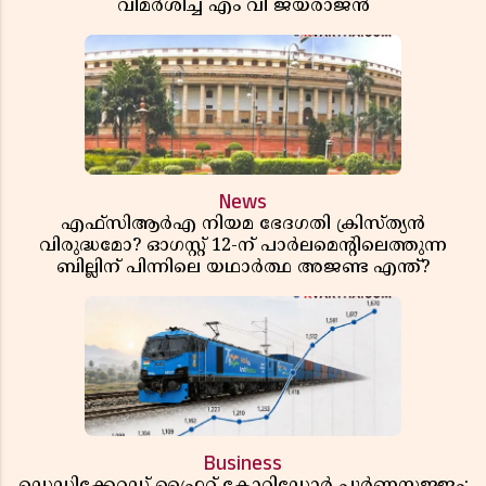
വിമർശിച്ച് എം വി ജയരാജൻ
News
എഫ്സിആർഎ നിയമ ഭേദഗതി ക്രിസ്ത്യൻ
വിരുദ്ധമോ? ഓഗസ്റ്റ് 12-ന് പാർലമെന്റിലെത്തുന്ന
ബില്ലിന് പിന്നിലെ യഥാർത്ഥ അജണ്ട എന്ത്?
Business
ഡെഡിക്കേറ്റഡ് ഫ്രൈറ്റ് കോറിഡോർ പൂർണസജ്ജം;