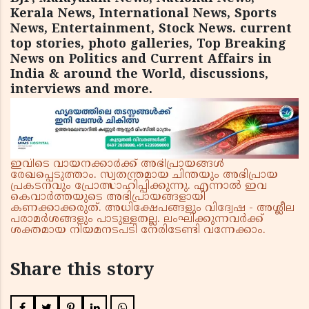
Kerala News, International News, Sports
News, Entertainment, Stock News. current
top stories, photo galleries, Top Breaking
News on Politics and Current Affairs in
India & around the World, discussions,
interviews and more.
ഇവിടെ വായനക്കാർക്ക് അഭിപ്രായങ്ങൾ
രേഖപ്പെടുത്താം. സ്വതന്ത്രമായ ചിന്തയും അഭിപ്രായ
പ്രകടനവും പ്രോത്സാഹിപ്പിക്കുന്നു. എന്നാൽ ഇവ
കെവാർത്തയുടെ അഭിപ്രായങ്ങളായി
കണക്കാക്കരുത്. അധിക്ഷേപങ്ങളും വിദ്വേഷ - അശ്ലീല
പരാമർശങ്ങളും പാടുള്ളതല്ല. ലംഘിക്കുന്നവർക്ക്
ശക്തമായ നിയമനടപടി നേരിടേണ്ടി വന്നേക്കാം.
Share this story