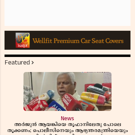
Featured
News
അർജുൻ ആയങ്കിയെ തൂഫാനിലേതു പോലെ
തൂക്കണം; പൊലീസിനെയും ആഭ്യന്തരമന്ത്രിയെയും