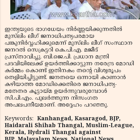
ഇന്ത്യയുടെ ഭാഗധേയം നിര്‍ണ്ണയിക്കുന്നതില്‍
മുസ്‌ലിം ലീഗ് ജനാധിപത്യപരമായ
പങ്കുനിര്‍വ്വഹിക്കുമെന്ന് മുസ്‌ലിം ലീഗ് സംസ്ഥാന
ജനറല്‍ സെക്രട്ടറി കെ.പി.എ. മജീദ്
പ്രസ്താവിച്ചു. ബി.ജെ.പി. പ്രധാന മന്ത്രി
പദവിയിലേക്ക് ഉയര്‍ത്തിക്കാട്ടുന്ന നരേന്ദ്ര മോഡി
കര്‍മ്മം കൊണ്ട് ഇതിനകം തന്റെ വിശ്വരൂപം
തെളിയിച്ചിട്ടുണ്ട്. ജനതയെ ഒന്നായി കാണാന്‍
കഴിയാത്ത മോഡിക്കെതിരെ ജനാധിപത്യ-
മതേതര കൂട്ടായ്മ ഉയര്‍ന്നുവരുമ്പോള്‍
സി.പി.എം. പുലര്‍ത്തുന്ന നിസംഗത
അപലപനീയമാണ്. അദ്ദേഹം പറഞ്ഞു.
Keywords:
Kanhangad, Kasaragod, BJP,
Haidarali Shihab Thangal, Muslim-League,
Kerala, Hydrali Thangal against
BJP, Malayalam News, National News,