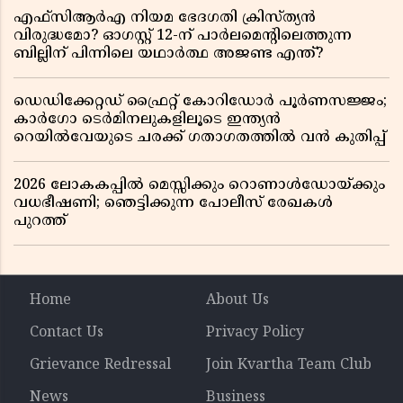
എഫ്സിആർഎ നിയമ ഭേദഗതി ക്രിസ്ത്യൻ
വിരുദ്ധമോ? ഓഗസ്റ്റ് 12-ന് പാർലമെന്റിലെത്തുന്ന
ബില്ലിന് പിന്നിലെ യഥാർത്ഥ അജണ്ട എന്ത്?
ഡെഡിക്കേറ്റഡ് ഫ്രൈറ്റ് കോറിഡോർ പൂർണസജ്ജം;
കാർഗോ ടെർമിനലുകളിലൂടെ ഇന്ത്യൻ
റെയിൽവേയുടെ ചരക്ക് ഗതാഗതത്തിൽ വൻ കുതിപ്പ്
2026 ലോകകപ്പിൽ മെസ്സിക്കും റൊണാൾഡോയ്ക്കും
വധഭീഷണി; ഞെട്ടിക്കുന്ന പോലീസ് രേഖകൾ
പുറത്ത്
Home
About Us
Contact Us
Privacy Policy
Grievance Redressal
Join Kvartha Team Club
News
Business