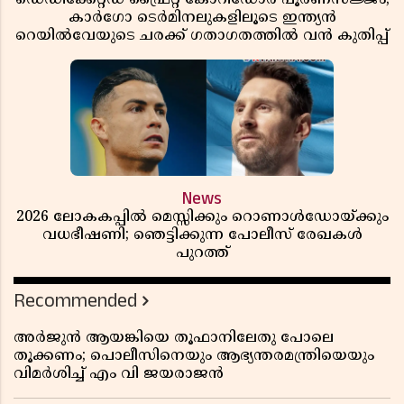
കാർഗോ ടെർമിനലുകളിലൂടെ ഇന്ത്യൻ
റെയിൽവേയുടെ ചരക്ക് ഗതാഗതത്തിൽ വൻ കുതിപ്പ്
News
2026 ലോകകപ്പിൽ മെസ്സിക്കും റൊണാൾഡോയ്ക്കും
വധഭീഷണി; ഞെട്ടിക്കുന്ന പോലീസ് രേഖകൾ
പുറത്ത്
Recommended
അർജുൻ ആയങ്കിയെ തൂഫാനിലേതു പോലെ
തൂക്കണം; പൊലീസിനെയും ആഭ്യന്തരമന്ത്രിയെയും
വിമർശിച്ച് എം വി ജയരാജൻ