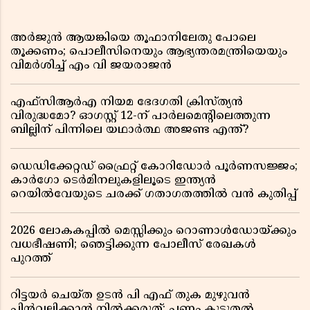
അർജുൻ ആയങ്കിയെ തൂഫാനിലേതു പോലെ
തൂക്കണം; പൊലീസിനെയും ആഭ്യന്തരമന്ത്രിയെയും
വിമർശിച്ച് എം വി ജയരാജൻ
എഫ്സിആർഎ നിയമ ഭേദഗതി ക്രിസ്ത്യൻ
വിരുദ്ധമോ? ഓഗസ്റ്റ് 12-ന് പാർലമെന്റിലെത്തുന്ന
ബില്ലിന് പിന്നിലെ യഥാർത്ഥ അജണ്ട എന്ത്?
ഡെഡിക്കേറ്റഡ് ഫ്രൈറ്റ് കോറിഡോർ പൂർണസജ്ജം;
കാർഗോ ടെർമിനലുകളിലൂടെ ഇന്ത്യൻ
റെയിൽവേയുടെ ചരക്ക് ഗതാഗതത്തിൽ വൻ കുതിപ്പ്
2026 ലോകകപ്പിൽ മെസ്സിക്കും റൊണാൾഡോയ്ക്കും
വധഭീഷണി; ഞെട്ടിക്കുന്ന പോലീസ് രേഖകൾ
പുറത്ത്
റിട്ടയർ ചെയ്ത ഉടൻ പി എഫ് തുക മുഴുവൻ
പിൻവലിക്കാൻ നിൽക്കരുത്; പണം കൂടുതൽ