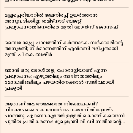
മുല്ലപ്പെരിയാറിൽ ജലനിരപ്പ് ഉയർത്താൻ
അനുവദിക്കില്ല; തമിഴ്നാട് ബജറ്റ്
പ്രഖ്യാപനത്തിനെതിരെ മന്ത്രി മോൻസ് ജോസഫ്
ബൈരക്കുപ്പ പാലത്തിന് കർണാടക സർക്കാരിൻ്റെ
അനുമതി; നിർമാണത്തിന് എൻഒസി ലഭിച്ചതായി
മന്ത്രി പി കെ ബഷീർ
ഞാൻ ഒരു രോഗിയല്ല, പോരാളിയാണ് എന്ന
പ്രഖ്യാപനം; എഴുത്തിലും അഭിനയത്തിലും
മോഡലിങ്ങിലും പഴയതിനേക്കാൾ സജീവമായി
പ്രകൃതി
ആരാണ് ആ അജ്ഞാത നിക്ഷേപകൻ?
നിക്ഷേപകരെ കാണാൻ പോയെന്ന് തിങ്കളാഴ്ച
പറഞ്ഞു; എറണാകുളത്ത് ഉള്ളത് കൊണ്ട് കണ്ടെന്ന്
പുതിയ പ്രതികരണം! മുഖ്യമന്ത്രി വി ഡി സതീശന്റെ
മറ്റൊരു യു-ടേൺ കൂടി വിവാദമാകുമ്പോൾ