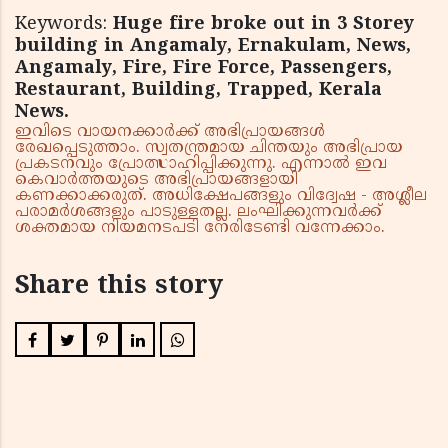
Keywords:
Huge fire broke out in 3 Storey
building in Angamaly, Ernakulam, News,
Angamaly, Fire, Fire Force, Passengers,
Restaurant, Building, Trapped, Kerala
News.
ഇവിടെ വായനക്കാർക്ക് അഭിപ്രായങ്ങൾ
രേഖപ്പെടുത്താം. സ്വതന്ത്രമായ ചിന്തയും അഭിപ്രായ
പ്രകടനവും പ്രോത്സാഹിപ്പിക്കുന്നു. എന്നാൽ ഇവ
കെവാർത്തയുടെ അഭിപ്രായങ്ങളായി
കണക്കാക്കരുത്. അധിക്ഷേപങ്ങളും വിദ്വേഷ - അശ്ലീല
പരാമർശങ്ങളും പാടുള്ളതല്ല. ലംഘിക്കുന്നവർക്ക്
ശക്തമായ നിയമനടപടി നേരിടേണ്ടി വന്നേക്കാം.
Share this story