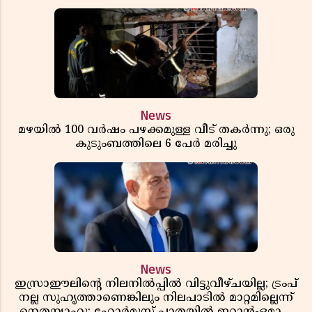
News
മഴയിൽ 100 വർഷം പഴക്കമുള്ള വീട് തകർന്നു; ഒരു
കുടുംബത്തിലെ 6 പേർ മരിച്ചു
News
ഇസ്രാഈലിന്റെ നിലനിൽപ്പിൽ വിട്ടുവീഴ്ചയില്ല; ട്രംപ്
നല്ല സുഹൃത്താണെങ്കിലും നിലപാടിൽ മാറ്റമില്ലെന്ന്
നെതന്യാഹു; ഹോർമുസ് പാതയിൽ ഇറാൻ-ഒമാൻ