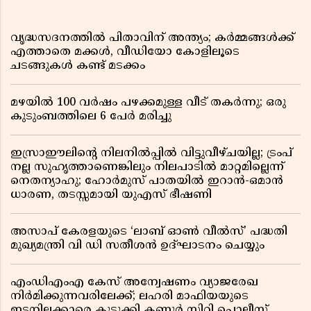
വൃദ്ധസദനത്തിൽ പിതാവിന് അന്ത്യം; കർമ്മങ്ങൾക്ക്
എത്താതെ മക്കൾ, വീഡിയോ കോളിലൂടെ
ചടങ്ങുകൾ കണ്ട് മടക്കം
മഴയിൽ 100 വർഷം പഴക്കമുള്ള വീട് തകർന്നു; ഒരു
കുടുംബത്തിലെ 6 പേർ മരിച്ചു
ഇസ്രാഈലിന്റെ നിലനിൽപ്പിൽ വിട്ടുവീഴ്ചയില്ല; ട്രംപ്
നല്ല സുഹൃത്താണെങ്കിലും നിലപാടിൽ മാറ്റമില്ലെന്ന്
നെതന്യാഹു; ഹോർമുസ് പാതയിൽ ഇറാൻ-ഒമാൻ
ധാരണ, തടസ്സമായി യുഎസ് ഭീഷണി
അസാപ് കേരളയുടെ ‘ലാബ് ഓൺ വീൽസ്’ പദ്ധതി
മുഖ്യമന്ത്രി വി ഡി സതീശൻ ഉദ്ഘാടനം ചെയ്യും
എംഡിഎംഎ കേസ് അന്വേഷണം വ്യാജരേഖ
നിർമിക്കുന്നവരിലേക്ക്; ലഹരി മാഫിയയുടെ
ഇടനിലക്കാരെ കുടുക്കി കണ്ണൂർ സിറ്റി പൊലീസ്