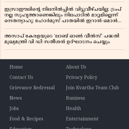
ഇസ്രാഈലിന്റെ നിലനിൽപ്പിൽ വിട്ടുവീഴ്ചയില്ല; ട്രംപ്
നല്ല സുഹൃത്താണെങ്കിലും നിലപാടിൽ മാറ്റമില്ലെന്ന്
നെതന്യാഹു; ഹോർമുസ് പാതയിൽ ഇറാൻ-ഒമാൻ
ധാരണ, തടസ്സമായി യുഎസ് ഭീഷണി
അസാപ് കേരളയുടെ ‘ലാബ് ഓൺ വീൽസ്’ പദ്ധതി
മുഖ്യമന്ത്രി വി ഡി സതീശൻ ഉദ്ഘാടനം ചെയ്യും
Home
About Us
Contact Us
Privacy Policy
Grievance Redressal
Join Kvartha Team Club
News
Business
Jobs
Health
Food & Recipes
Entertainment