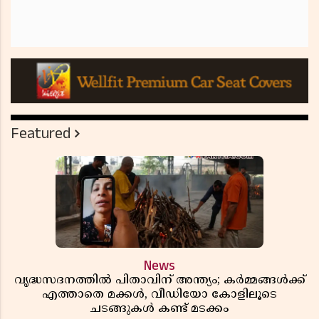
Featured
News
വൃദ്ധസദനത്തിൽ പിതാവിന് അന്ത്യം; കർമ്മങ്ങൾക്ക്
എത്താതെ മക്കൾ, വീഡിയോ കോളിലൂടെ
ചടങ്ങുകൾ കണ്ട് മടക്കം