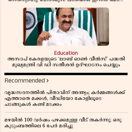
ധാരണ, തടസ്സമായി യുഎസ് ഭീഷണി
Education
അസാപ് കേരളയുടെ ‘ലാബ് ഓൺ വീൽസ്’ പദ്ധതി
മുഖ്യമന്ത്രി വി ഡി സതീശൻ ഉദ്ഘാടനം ചെയ്യും
Recommended
വൃദ്ധസദനത്തിൽ പിതാവിന് അന്ത്യം; കർമ്മങ്ങൾക്ക്
എത്താതെ മക്കൾ, വീഡിയോ കോളിലൂടെ
ചടങ്ങുകൾ കണ്ട് മടക്കം
മഴയിൽ 100 വർഷം പഴക്കമുള്ള വീട് തകർന്നു; ഒരു
കുടുംബത്തിലെ 6 പേർ മരിച്ചു