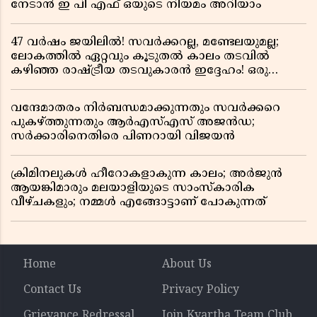
നേടാൻ ഇ പി എഫ് ഒയുടെ നിയമം അറിയാം
47 വർഷം ജയിലിൽ! സവർക്കറല്ല, മണ്ടേലയുമല്ല;
ലോകത്തിൽ ഏറ്റവും കൂടുതൽ കാലം തടവിൽ
കഴിഞ്ഞ രാഷ്ട്രീയ തടവുകാരൻ ഇദ്ദേഹം! ഒരു
ഇന്ത്യൻ സ്വാതന്ത്ര്യസമര സേനാനിയുടെ വേറിട്ട കഥ
വന്ദേമാതരം നിർബന്ധമാക്കുന്നതും സവർക്കറെ
പുകഴ്ത്തുന്നതും ആർഎസ്എസ് അജൻഡ;
സർക്കാരിനെതിരെ പിണറായി വിജയൻ
ക്രിമിനലുകൾ ഹീറോകളാകുന്ന കാലം; അർജുൻ
ആയങ്കിമാരും മലയാളിയുടെ സാംസ്കാരിക
വീഴ്ചകളും; നമ്മൾ എങ്ങോട്ടാണ് പോകുന്നത്
Home
About Us
Contact Us
Privacy Policy
Grievance Redressal
Join Kvartha Team Club