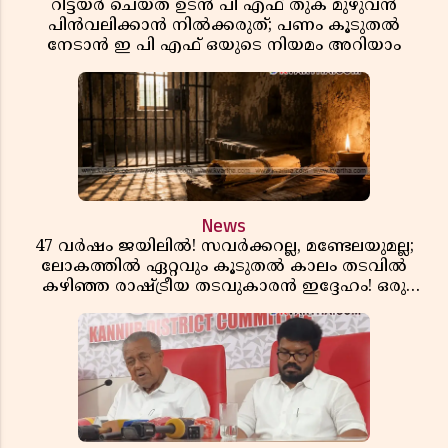
റിട്ടയർ ചെയ്ത ഉടൻ പി എഫ് തുക മുഴുവൻ
പിൻവലിക്കാൻ നിൽക്കരുത്; പണം കൂടുതൽ
നേടാൻ ഇ പി എഫ് ഒയുടെ നിയമം അറിയാം
News
47 വർഷം ജയിലിൽ! സവർക്കറല്ല, മണ്ടേലയുമല്ല;
ലോകത്തിൽ ഏറ്റവും കൂടുതൽ കാലം തടവിൽ
കഴിഞ്ഞ രാഷ്ട്രീയ തടവുകാരൻ ഇദ്ദേഹം! ഒരു
ഇന്ത്യൻ സ്വാതന്ത്ര്യസമര സേനാനിയുടെ വേറിട്ട കഥ