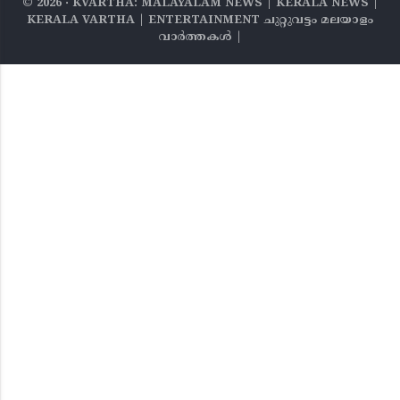
©
2026
‧ KVARTHA: MALAYALAM NEWS | KERALA NEWS |
KERALA VARTHA | ENTERTAINMENT ചുറ്റുവട്ടം മലയാളം
വാര്‍ത്തകൾ |