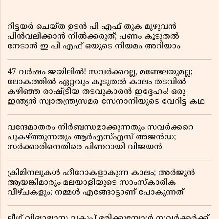
റിട്ടയർ ചെയ്ത ഉടൻ പി എഫ് തുക മുഴുവൻ
പിൻവലിക്കാൻ നിൽക്കരുത്; പണം കൂടുതൽ
നേടാൻ ഇ പി എഫ് ഒയുടെ നിയമം അറിയാം
47 വർഷം ജയിലിൽ! സവർക്കറല്ല, മണ്ടേലയുമല്ല;
ലോകത്തിൽ ഏറ്റവും കൂടുതൽ കാലം തടവിൽ
കഴിഞ്ഞ രാഷ്ട്രീയ തടവുകാരൻ ഇദ്ദേഹം! ഒരു
ഇന്ത്യൻ സ്വാതന്ത്ര്യസമര സേനാനിയുടെ വേറിട്ട കഥ
വന്ദേമാതരം നിർബന്ധമാക്കുന്നതും സവർക്കറെ
പുകഴ്ത്തുന്നതും ആർഎസ്എസ് അജൻഡ;
സർക്കാരിനെതിരെ പിണറായി വിജയൻ
ക്രിമിനലുകൾ ഹീറോകളാകുന്ന കാലം; അർജുൻ
ആയങ്കിമാരും മലയാളിയുടെ സാംസ്കാരിക
വീഴ്ചകളും; നമ്മൾ എങ്ങോട്ടാണ് പോകുന്നത്
ലീഗ് വിദ്യാഭ്യാസ വകുപ്പ് ഭരിക്കുമ്പോൾ സവർക്കർക്ക്