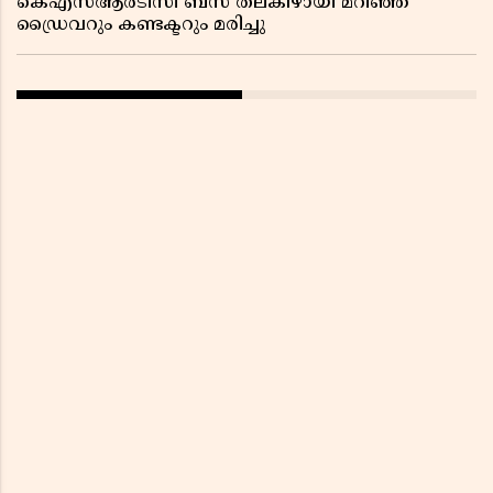
കെഎസ്ആർടിസി ബസ് തലകീഴായി മറിഞ്ഞ്
ഡ്രൈവറും കണ്ടക്ടറും മരിച്ചു