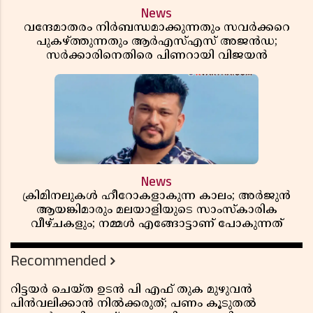
News
വന്ദേമാതരം നിർബന്ധമാക്കുന്നതും സവർക്കറെ
പുകഴ്ത്തുന്നതും ആർഎസ്എസ് അജൻഡ;
സർക്കാരിനെതിരെ പിണറായി വിജയൻ
News
ക്രിമിനലുകൾ ഹീറോകളാകുന്ന കാലം; അർജുൻ
ആയങ്കിമാരും മലയാളിയുടെ സാംസ്കാരിക
വീഴ്ചകളും; നമ്മൾ എങ്ങോട്ടാണ് പോകുന്നത്
Recommended
റിട്ടയർ ചെയ്ത ഉടൻ പി എഫ് തുക മുഴുവൻ
പിൻവലിക്കാൻ നിൽക്കരുത്; പണം കൂടുതൽ