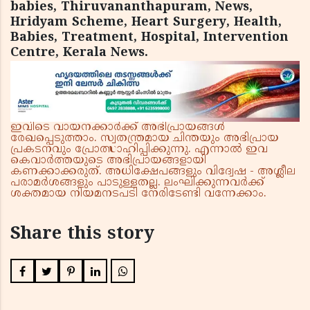
babies, Thiruvananthapuram, News,
Hridyam Scheme, Heart Surgery, Health,
Babies, Treatment, Hospital, Intervention
Centre, Kerala News.
ഇവിടെ വായനക്കാർക്ക് അഭിപ്രായങ്ങൾ
രേഖപ്പെടുത്താം. സ്വതന്ത്രമായ ചിന്തയും അഭിപ്രായ
പ്രകടനവും പ്രോത്സാഹിപ്പിക്കുന്നു. എന്നാൽ ഇവ
കെവാർത്തയുടെ അഭിപ്രായങ്ങളായി
കണക്കാക്കരുത്. അധിക്ഷേപങ്ങളും വിദ്വേഷ - അശ്ലീല
പരാമർശങ്ങളും പാടുള്ളതല്ല. ലംഘിക്കുന്നവർക്ക്
ശക്തമായ നിയമനടപടി നേരിടേണ്ടി വന്നേക്കാം.
Share this story