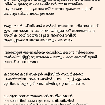
'വീർ' പട്ടമോ; സംഘപരിവാർ അജണ്ടയ്ക്ക്
പച്ചക്കൊടി കാട്ടുന്നതാര്? മഞ്ചേശ്വരത്തെ ക്വിസ്
ചോദ്യം വിവാദമാവുമ്പോൾ
മറ്റൊരാൾക്ക് ജീവൻ നൽകി മടങ്ങിയ ഹീറോയോട്
ഈ അവഗണന വേണമായിരുന്നോ? രാജേഷിൻ്റെ
ഭൗതിക ശരീരത്തോടുള്ള അനാദരവിൽ
ആളിപ്പടരുന്ന ജനരോഷവും പാഠവും
'അർജുൻ ആയങ്കിയെ വെടിവെക്കാൻ നിർദേശം
നൽകിയിട്ടില്ല'; ഗുണ്ടകൾ പലതും പറയുമെന്ന് മന്ത്രി
രമേശ് ചെന്നിത്തല
കാസർകോട് സ്കൂൾ ക്വിസിൽ സവർക്കറെ
പുകഴ്ത്തിയ സംഭവത്തിൽ പ്രതികരിച്ച് എം കെ
മുനീർ; പിഎം ശ്രീ പദ്ധതിയിലും പ്രതികരണം
ലക്ഷ്യസ്ഥാനത്തെത്താൻ നിമിഷങ്ങൾ
ബാക്കിനിൽക്കെ ദുരന്തം; ബിടതിയിൽ