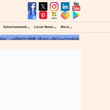
Entertainment
Local-News
More