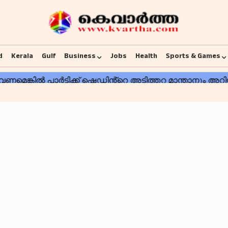
d
Kerala
Gulf
Business
Jobs
Health
Sports & Games