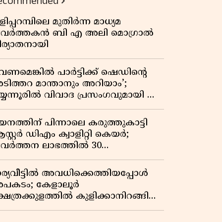
ecommended
ിപ്പറമ്പിലെ മുതിർന്ന മാധ്യമ
്രവർത്തകൻ ബി എ അലി മൊഗ്രാൽ
ിര്യാതനായി
വേണമെങ്കിൽ പാർട്ടിക്ക് ഷെഡിൻ്റെ
ടിത്തറ മാന്താനും അറിയാം’;
യ്യന്നൂരിൽ വിവാദ പ്രസംഗവുമായി കെ
െ രാഗേഷ്
യനത്തിന് പിന്നാലെ കരുത്തുകാട്ടി
സ്റ്റർ ഡിഎം ക്വാളിറ്റി കെയർ;
്രവർത്തന ലാഭത്തിൽ 30
തമാനത്തിൻ്റെ വളർച്ച,
രുമാനത്തിലും ലാഭത്തിലും വൻ
ാര്യവീട്ടിൽ അവധിക്കെത്തിയപ്പോൾ
തിപ്പ് രേഖപ്പെടുത്തി ആദ്യ പാദ
പകടം; കേളാലൂർ
പ്പോർട്ട് പുറത്ത്
്ഷേത്രക്കുളത്തിൽ കുളിക്കാനിറങ്ങിയ
വാവ് മുങ്ങിമരിച്ചു