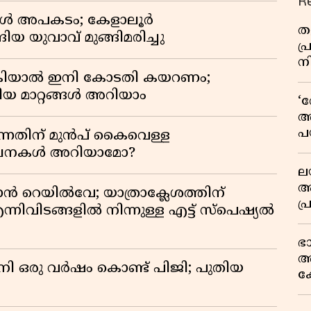
R
്പോൾ അപകടം; കേളാലൂർ
തള
ിയ യുവാവ് മുങ്ങിമരിച്ചു
പ
ന
കിയാൽ ഇനി കോടതി കയറണം;
ിയ മാറ്റങ്ങൾ അറിയാം
‘
അ
പ
്നതിന് മുൻപ് കൈവെള്ള
ക
സൂചനകൾ അറിയാമോ?
ല
ആ
ാൻ റെയിൽവേ; യാത്രാക്ലേശത്തിന്
പ
്നിവിടങ്ങളിൽ നിന്നുള്ള എട്ട് സ്പെഷ്യൽ
ശ
വ
ഭ
കു
അ
റി
നി ഒരു വർഷം കൊണ്ട് പിജി; പുതിയ
ക
യു