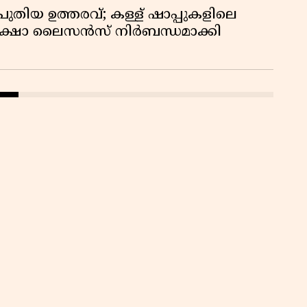
ുതിയ ഉത്തരവ്; കള്ള് ഷാപ്പുകളിലെ
രക്ഷാ ലൈസൻസ് നിർബന്ധമാക്കി