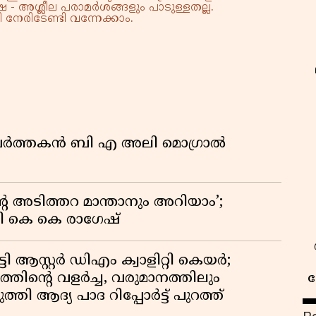
 - അശ്ലീല പരാമർശങ്ങളും പാടുള്ളതല്ല.
നേരിടേണ്ടി വന്നേക്കാം.
മ പ്രവർത്തകൻ ബി എ അലി മൊഗ്രാൽ
റെ അടിത്തറ മാന്താനും അറിയാം’;
യി കെ കെ രാഗേഷ്
ി ആസ്റ്റർ ഡിഎം ക്വാളിറ്റി കെയർ;
തിൻ്റെ വളർച്ച, വരുമാനത്തിലും
ക
്തി ആദ്യ പാദ റിപ്പോർട്ട് പുറത്ത്