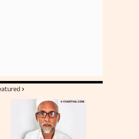
eatured