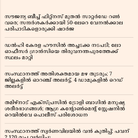
സൗജന്യ ബീച്ച് ഫിറ്റ്നസ് മുതൽ സാറ്റർഡേ റൺ
വരെ; സന്ദർശകർക്കായി 50-ലേറെ വേനൽക്കാല
പരിപാടികളൊരുക്കി ഷാർജ
ഡൽഹി കേരള ഹൗസിൽ അച്ചടക്ക നടപടി; ലോ
ഓഫീസർ ഗ്രാൻസിയെ തിരുവനന്തപുരത്തേക്ക്
സ്ഥലം മാറ്റി
സംസ്ഥാനത്ത് അതിശക്തമായ മഴ തുടരും; 7
ജില്ലകളിൽ ഓറഞ്ച് അലർട്ട്, 4 ഡാമുകളിൽ റെഡ്
അലർട്ട്
തമിഴ്‌നാട് എക്സ്പ്രസിൽ ട്രോളി ബാഗിൽ മനുഷ്യ
ശരീരഭാഗങ്ങൾ; ആഗ്ര കൻ്റോൺമെൻ്റ് സ്റ്റേഷനിൽ
റെയിൽവേ പൊലീസ് പരിശോധന
സംസ്ഥാനത്ത് സ്വര്‍ണവിലയില്‍ വന്‍ കുതിപ്പ്; പവന്
2,120 രൂപ വര്‍ധിച്ചു