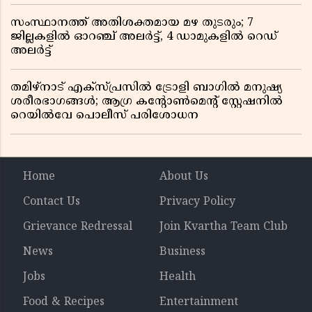
സംസ്ഥാനത്ത് അതിശക്തമായ മഴ തുടരും; 7
ജില്ലകളിൽ ഓറഞ്ച് അലർട്ട്, 4 ഡാമുകളിൽ റെഡ്
അലർട്ട്
തമിഴ്‌നാട് എക്സ്പ്രസിൽ ട്രോളി ബാഗിൽ മനുഷ്യ
ശരീരഭാഗങ്ങൾ; ആഗ്ര കൻ്റോൺമെൻ്റ് സ്റ്റേഷനിൽ
റെയിൽവേ പൊലീസ് പരിശോധന
Home
About Us
Contact Us
Privacy Policy
Grievance Redressal
Join Kvartha Team Club
News
Business
Jobs
Health
Food & Recipes
Entertainment