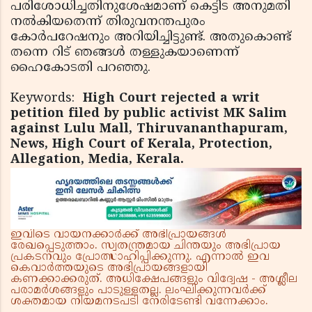
പരിശോധിച്ചതിനുശേഷമാണ് കെട്ടിട അനുമതി
നല്‍കിയതെന്ന് തിരുവനന്തപുരം
കോര്‍പറേഷനും അറിയിച്ചിട്ടുണ്ട്. അതുകൊണ്ട്
തന്നെ റിട് ഞങ്ങള്‍ തള്ളുകയാണെന്ന്
ഹൈകോടതി പറഞ്ഞു.
Keywords:
High Court rejected a writ
petition filed by public activist MK Salim
against Lulu Mall, Thiruvananthapuram,
News, High Court of Kerala, Protection,
Allegation, Media, Kerala.
ഇവിടെ വായനക്കാർക്ക് അഭിപ്രായങ്ങൾ
രേഖപ്പെടുത്താം. സ്വതന്ത്രമായ ചിന്തയും അഭിപ്രായ
പ്രകടനവും പ്രോത്സാഹിപ്പിക്കുന്നു. എന്നാൽ ഇവ
കെവാർത്തയുടെ അഭിപ്രായങ്ങളായി
കണക്കാക്കരുത്. അധിക്ഷേപങ്ങളും വിദ്വേഷ - അശ്ലീല
പരാമർശങ്ങളും പാടുള്ളതല്ല. ലംഘിക്കുന്നവർക്ക്
ശക്തമായ നിയമനടപടി നേരിടേണ്ടി വന്നേക്കാം.