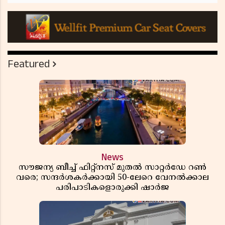
Featured
News
സൗജന്യ ബീച്ച് ഫിറ്റ്നസ് മുതൽ സാറ്റർഡേ റൺ
വരെ; സന്ദർശകർക്കായി 50-ലേറെ വേനൽക്കാല
പരിപാടികളൊരുക്കി ഷാർജ