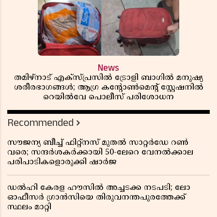
News
തമിഴ്‌നാട് എക്സ്പ്രസിൽ ട്രോളി ബാഗിൽ മനുഷ്യ
ശരീരഭാഗങ്ങൾ; ആഗ്ര കൻ്റോൺമെൻ്റ് സ്റ്റേഷനിൽ
റെയിൽവേ പൊലീസ് പരിശോധന
Recommended
സൗജന്യ ബീച്ച് ഫിറ്റ്നസ് മുതൽ സാറ്റർഡേ റൺ
വരെ; സന്ദർശകർക്കായി 50-ലേറെ വേനൽക്കാല
പരിപാടികളൊരുക്കി ഷാർജ
ഡൽഹി കേരള ഹൗസിൽ അച്ചടക്ക നടപടി; ലോ
ഓഫീസർ ഗ്രാൻസിയെ തിരുവനന്തപുരത്തേക്ക്
സ്ഥലം മാറ്റി