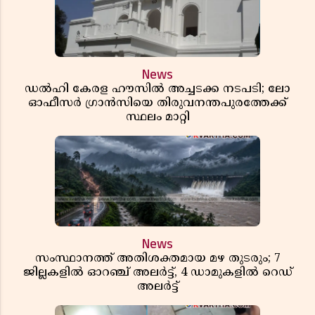
News
ഡൽഹി കേരള ഹൗസിൽ അച്ചടക്ക നടപടി; ലോ
ഓഫീസർ ഗ്രാൻസിയെ തിരുവനന്തപുരത്തേക്ക്
സ്ഥലം മാറ്റി
News
സംസ്ഥാനത്ത് അതിശക്തമായ മഴ തുടരും; 7
ജില്ലകളിൽ ഓറഞ്ച് അലർട്ട്, 4 ഡാമുകളിൽ റെഡ്
അലർട്ട്