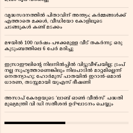
വൃദ്ധസദനത്തിൽ പിതാവിന് അന്ത്യം; കർമ്മങ്ങൾക്ക്
എത്താതെ മക്കൾ, വീഡിയോ കോളിലൂടെ
ചടങ്ങുകൾ കണ്ട് മടക്കം
മഴയിൽ 100 വർഷം പഴക്കമുള്ള വീട് തകർന്നു; ഒരു
കുടുംബത്തിലെ 6 പേർ മരിച്ചു
ഇസ്രാഈലിന്റെ നിലനിൽപ്പിൽ വിട്ടുവീഴ്ചയില്ല; ട്രംപ്
നല്ല സുഹൃത്താണെങ്കിലും നിലപാടിൽ മാറ്റമില്ലെന്ന്
നെതന്യാഹു; ഹോർമുസ് പാതയിൽ ഇറാൻ-ഒമാൻ
ധാരണ, തടസ്സമായി യുഎസ് ഭീഷണി
അസാപ് കേരളയുടെ ‘ലാബ് ഓൺ വീൽസ്’ പദ്ധതി
മുഖ്യമന്ത്രി വി ഡി സതീശൻ ഉദ്ഘാടനം ചെയ്യും