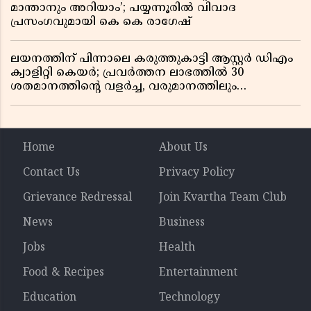
മാന്താനും അറിയാം’; പയ്യന്നൂരിൽ വിവാദ
പ്രസംഗവുമായി കെ കെ രാഗേഷ്
ലയനത്തിന് പിന്നാലെ കരുത്തുകാട്ടി ആസ്റ്റർ ഡിഎം
ക്വാളിറ്റി കെയർ; പ്രവർത്തന ലാഭത്തിൽ 30
ശതമാനത്തിൻ്റെ വളർച്ച, വരുമാനത്തിലും
ലാഭത്തിലും വൻ കുതിപ്പ് രേഖപ്പെടുത്തി ആദ്യ പാദ
റിപ്പോർട്ട് പുറത്ത്
Home
About Us
Contact Us
Privacy Policy
Grievance Redressal
Join Kvartha Team Club
News
Business
Jobs
Health
Food & Recipes
Entertainment
Education
Technology