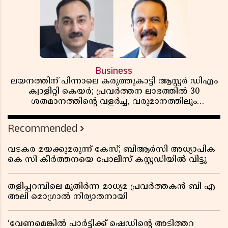
Business
ലയനത്തിന് പിന്നാലെ കരുത്തുകാട്ടി ആസ്റ്റർ ഡിഎം
ക്വാളിറ്റി കെയർ; പ്രവർത്തന ലാഭത്തിൽ 30
ശതമാനത്തിൻ്റെ വളർച്ച, വരുമാനത്തിലും
ലാഭത്തിലും വൻ കുതിപ്പ് രേഖപ്പെടുത്തി ആദ്യ പാദ
റിപ്പോർട്ട് പുറത്ത്
Recommended
വടകര മയക്കുമരുന്ന് കേസ്; ബിആർസി അധ്യാപിക
കെ സി കീർത്തനയെ പോലീസ് കസ്റ്റഡിയിൽ വിട്ടു
തളിപ്പറമ്പിലെ മുതിർന്ന മാധ്യമ പ്രവർത്തകൻ ബി എ
അലി മൊഗ്രാൽ നിര്യാതനായി
‘വേണമെങ്കിൽ പാർട്ടിക്ക് ഷെഡിൻ്റെ അടിത്തറ