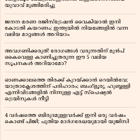
യുവാവ് മുങ്ങിമരിച്ചു
ജനന-മരണ രജിസ്ട്രേഷൻ വൈകിയാൽ ഇനി
കോടതി കയറണം; ഇന്ത്യയിൽ നിയമങ്ങളിൽ വന്ന
വലിയ മാറ്റങ്ങൾ അറിയാം
അവഗണിക്കരുത്! രോഗങ്ങൾ വരുന്നതിന് മുൻപ്
കൈവെള്ള കാണിച്ചുതരുന്ന ഈ 5 വലിയ
സൂചനകൾ അറിയാമോ?
ഓണക്കാലത്തെ തിരക്ക് കുറയ്ക്കാൻ റെയിൽവേ;
യാത്രാക്ലേശത്തിന് പരിഹാരം; ബംഗ്ളൂരു, ഹുബ്ബള്ളി
എന്നിവിടങ്ങളിൽ നിന്നുള്ള എട്ട് സ്പെഷ്യൽ
ട്രെയിനുകൾ നീട്ടി
4 വർഷത്തെ ബിരുദമുള്ളവർക്ക് ഇനി ഒരു വർഷം
കൊണ്ട് പിജി; പുതിയ മാർഗരേഖയുമായി യുജിസി