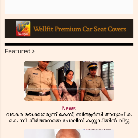
Featured
News
വടകര മയക്കുമരുന്ന് കേസ്; ബിആർസി അധ്യാപിക
കെ സി കീർത്തനയെ പോലീസ് കസ്റ്റഡിയിൽ വിട്ടു