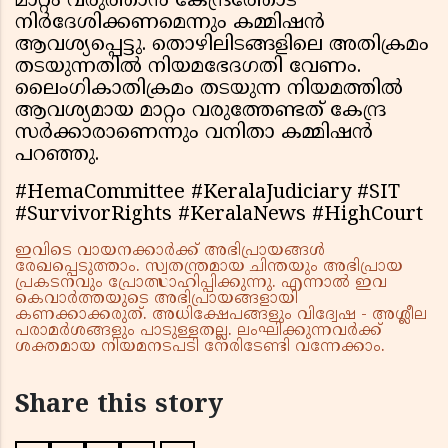
മാറ്റം വരുത്താന്‍ കേന്ദ്രത്തോട്
നിര്‍ദേശിക്കണമെന്നും കമ്മിഷന്‍
ആവശ്യപ്പെട്ടു. തൊഴിലിടങ്ങളിലെ അതിക്രമം
തടയുന്നതില്‍ നിയമഭേദഗതി വേണം.
ലൈംഗികാതിക്രമം തടയുന്ന നിയമത്തില്‍
ആവശ്യമായ മാറ്റം വരുത്തേണ്ടത് കേന്ദ്ര
സര്‍ക്കാരാണെന്നും വനിതാ കമ്മിഷന്‍
പറഞ്ഞു.
#HemaCommittee #KeralaJudiciary #SIT
#SurvivorRights #KeralaNews #HighCourt
ഇവിടെ വായനക്കാർക്ക് അഭിപ്രായങ്ങൾ
രേഖപ്പെടുത്താം. സ്വതന്ത്രമായ ചിന്തയും അഭിപ്രായ
പ്രകടനവും പ്രോത്സാഹിപ്പിക്കുന്നു. എന്നാൽ ഇവ
കെവാർത്തയുടെ അഭിപ്രായങ്ങളായി
കണക്കാക്കരുത്. അധിക്ഷേപങ്ങളും വിദ്വേഷ - അശ്ലീല
പരാമർശങ്ങളും പാടുള്ളതല്ല. ലംഘിക്കുന്നവർക്ക്
ശക്തമായ നിയമനടപടി നേരിടേണ്ടി വന്നേക്കാം.
Share this story