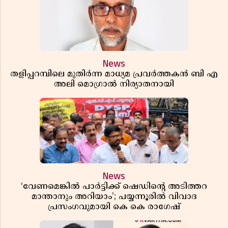
News
തളിപ്പറമ്പിലെ മുതിർന്ന മാധ്യമ പ്രവർത്തകൻ ബി എ
അലി മൊഗ്രാൽ നിര്യാതനായി
News
‘വേണമെങ്കിൽ പാർട്ടിക്ക് ഷെഡിൻ്റെ അടിത്തറ
മാന്താനും അറിയാം’; പയ്യന്നൂരിൽ വിവാദ
പ്രസംഗവുമായി കെ കെ രാഗേഷ്