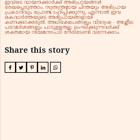
ഇവിടെ വായനക്കാർക്ക് അഭിപ്രായങ്ങൾ
രേഖപ്പെടുത്താം. സ്വതന്ത്രമായ ചിന്തയും അഭിപ്രായ
പ്രകടനവും പ്രോത്സാഹിപ്പിക്കുന്നു. എന്നാൽ ഇവ
കെവാർത്തയുടെ അഭിപ്രായങ്ങളായി
കണക്കാക്കരുത്. അധിക്ഷേപങ്ങളും വിദ്വേഷ - അശ്ലീല
പരാമർശങ്ങളും പാടുള്ളതല്ല. ലംഘിക്കുന്നവർക്ക്
ശക്തമായ നിയമനടപടി നേരിടേണ്ടി വന്നേക്കാം.
Share this story