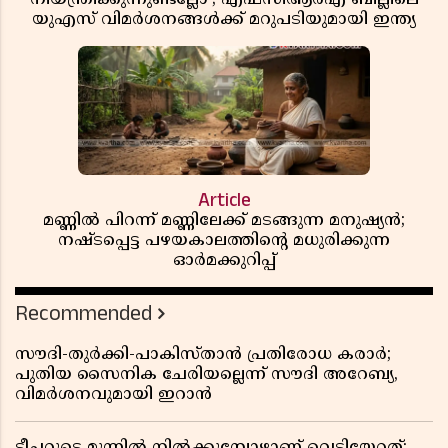
യുഎസ് വിമർശനങ്ങൾക്ക് മറുപടിയുമായി ഇന്ത്യ
Article
മണ്ണിൽ പിറന്ന് മണ്ണിലേക്ക് മടങ്ങുന്ന മനുഷ്യൻ;
നഷ്ടപ്പെട്ട പഴയകാലത്തിൻ്റെ മധുരിക്കുന്ന
ഓർമക്കുറിപ്പ്
Recommended
സൗദി-തുർക്കി-പാകിസ്താൻ പ്രതിരോധ കരാർ;
പുതിയ സൈനിക ചേരിയല്ലെന്ന് സൗദി അറേബ്യ,
വിമർശനവുമായി ഇറാൻ
ടീച്ചറുടെ മുന്നിൽ നിൽക്കുമ്പോഴാണ് വെടിയേറ്റത്;