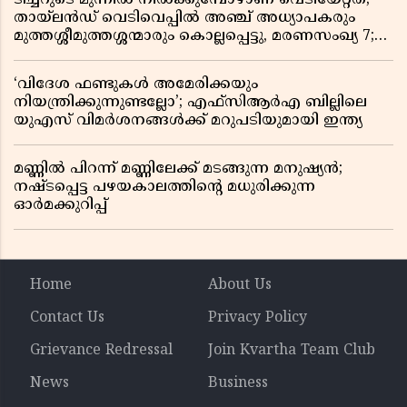
തായ്‌ലൻഡ് വെടിവെപ്പിൽ അഞ്ച് അധ്യാപകരും
മുത്തശ്ശീമുത്തശ്ശന്മാരും കൊല്ലപ്പെട്ടു, മരണസംഖ്യ 7;
ഞെട്ടിക്കുന്ന വെളിപ്പെടുത്തലുകൾ
‘വിദേശ ഫണ്ടുകൾ അമേരിക്കയും
നിയന്ത്രിക്കുന്നുണ്ടല്ലോ’; എഫ്സിആർഎ ബില്ലിലെ
യുഎസ് വിമർശനങ്ങൾക്ക് മറുപടിയുമായി ഇന്ത്യ
മണ്ണിൽ പിറന്ന് മണ്ണിലേക്ക് മടങ്ങുന്ന മനുഷ്യൻ;
നഷ്ടപ്പെട്ട പഴയകാലത്തിൻ്റെ മധുരിക്കുന്ന
ഓർമക്കുറിപ്പ്
Home
About Us
Contact Us
Privacy Policy
Grievance Redressal
Join Kvartha Team Club
News
Business