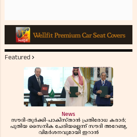
Featured
News
സൗദി-തുർക്കി-പാകിസ്താൻ പ്രതിരോധ കരാർ;
പുതിയ സൈനിക ചേരിയല്ലെന്ന് സൗദി അറേബ്യ,
വിമർശനവുമായി ഇറാൻ