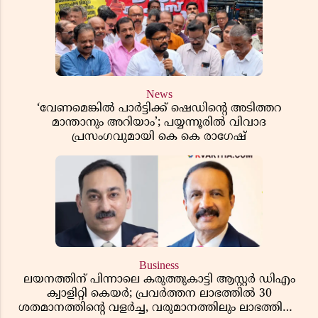
News
‘വേണമെങ്കിൽ പാർട്ടിക്ക് ഷെഡിൻ്റെ അടിത്തറ
മാന്താനും അറിയാം’; പയ്യന്നൂരിൽ വിവാദ
പ്രസംഗവുമായി കെ കെ രാഗേഷ്
Business
ലയനത്തിന് പിന്നാലെ കരുത്തുകാട്ടി ആസ്റ്റർ ഡിഎം
ക്വാളിറ്റി കെയർ; പ്രവർത്തന ലാഭത്തിൽ 30
ശതമാനത്തിൻ്റെ വളർച്ച, വരുമാനത്തിലും ലാഭത്തിലും