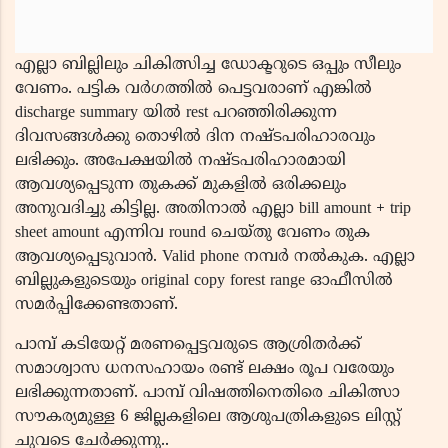
എല്ലാ ബില്ലിലും ചികിത്സിച്ച ഡോക്ടറുടെ ഒപ്പും സീലും
വേണം. പട്ടിക വർഗത്തിൽ പെട്ടവരാണ് എങ്കിൽ
discharge summary യിൽ rest പറഞ്ഞിരിക്കുന്ന
ദിവസങ്ങൾക്കു തൊഴിൽ ദിന നഷ്ടപരിഹാരവും
ലഭിക്കും. അപേക്ഷയിൽ നഷ്ടപരിഹാരമായി
ആവശ്യപ്പെടുന്ന തുകക്ക് മുകളിൽ ഒരിക്കലും
അനുവദിച്ചു കിട്ടില്ല. അതിനാൽ എല്ലാ bill amount + trip
sheet amount എന്നിവ round ചെയ്തു വേണം തുക
ആവശ്യപ്പെടുവാൻ. Valid phone നമ്പർ നൽകുക. എല്ലാ
ബില്ലുകളുടെയും original copy forest range ഓഫീസിൽ
സമർപ്പിക്കേണ്ടതാണ്.
പാമ്പ് കടിയേറ്റ് മരണപ്പെട്ടവരുടെ ആശ്രിതര്‍ക്ക്
സമാശ്വാസ ധനസഹായം രണ്ട് ലക്ഷം രൂപ വരേയും
ലഭിക്കുന്നതാണ്. പാമ്പ് വിഷത്തിനെതിരെ ചികിത്സാ
സൗകര്യമുള്ള 6 ജില്ലകളിലെ ആശുപത്രികളുടെ ലിസ്റ്റ്
ചുവടെ ചേർക്കുന്നു..