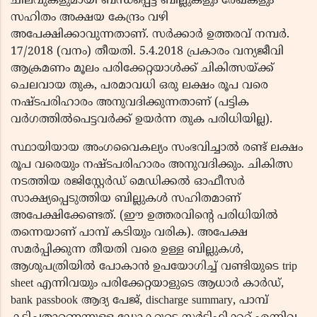
ചിലവുകളുമായി ബന്ധപ്പെട്ട ബില്ലുകളും രേഖകളും
സഹിതം അക്ഷയ കേന്ദ്രം വഴി
അപേക്ഷിക്കാവുന്നതാണ്. സർക്കാർ ഉത്തരവ് നമ്പർ.
17/2018 (വനം) തീയതി. 5.4.2018 പ്രകാരം വന്യജീവി
ആക്രമണം മൂലം പരിക്കേറ്റയാൾക്ക് ചികിത്സയ്ക്ക്
ചെലവായ തുക, പരമാവധി ഒരു ലക്ഷം രൂപ വരെ
നഷ്ടപരിഹാരം അനുവദിക്കുന്നതാണ് (പട്ടിക
വർഗത്തിൽപെട്ടവർക്ക് ഉയർന്ന തുക പരിധിയില്ല).
സ്ഥായിയായ അംഗവൈകല്യം സംഭവിച്ചാൽ രണ്ട് ലക്ഷം
രൂപ വരെയും നഷ്ടപരിഹാരം അനുവദിക്കും. ചികിത്സ
നടത്തിയ രജിസ്റ്റേർഡ് മെഡിക്കൽ ഓഫീസർ
സാക്ഷ്യപ്പെടുത്തിയ ബില്ലുകൾ സഹിതമാണ്
അപേക്ഷിക്കേണ്ടത്. (ഈ ഉത്തരവിന്‍റെ പരിധിയില്‍
തന്നെയാണ് പാമ്പ് കടിയും വരിക). അപേക്ഷ
സമർപ്പിക്കുന്ന തീയതി വരെ ഉള്ള ബില്ലുകൾ,
ആശുപത്രിയിൽ പോകാൻ ഉപയോഗിച്ച് വണ്ടിയുടെ trip
sheet എന്നിവയും പരിക്കേറ്റയാളുടെ ആധാർ കാർഡ്,
bank passbook ആദ്യ പേജ്, discharge summary, പാമ്പ്