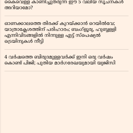
കൈവെള്ള കാണിച്ചുതരുന്ന ഈ 5 വലിയ സൂചനകൾ
അറിയാമോ?
ഓണക്കാലത്തെ തിരക്ക് കുറയ്ക്കാൻ റെയിൽവേ;
യാത്രാക്ലേശത്തിന് പരിഹാരം; ബംഗ്ളൂരു, ഹുബ്ബള്ളി
എന്നിവിടങ്ങളിൽ നിന്നുള്ള എട്ട് സ്പെഷ്യൽ
ട്രെയിനുകൾ നീട്ടി
4 വർഷത്തെ ബിരുദമുള്ളവർക്ക് ഇനി ഒരു വർഷം
കൊണ്ട് പിജി; പുതിയ മാർഗരേഖയുമായി യുജിസി