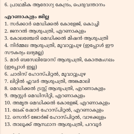
6. പ്രാഥമിക ആരോഗ്യ കേന്ദ്രം, പെരുവന്താനം
എറണാകുളം ജില്ല
1. സർക്കാർ മെഡിക്കൽ കോളേജ്, കൊച്ചി
2. ജനറൽ ആശുപത്രി, എറണാകുളം
3. കോലഞ്ചേരി മെഡിക്കൽ മിഷൻ ആശുപത്രി
4. നിർമ്മല ആശുപത്രി, മൂവാറ്റുപുഴ (ഇപ്പോൾ ഈ
സൗകര്യം ലഭ്യമല്ല)
5. മാർ ബസേലിയോസ് ആശുപത്രി, കോതമംഗലം
(ഇപ്പോൾ ഇല്ല)
6. ചാരിസ് ഹോസ്പിറ്റൽ, മൂവാറ്റുപുഴ
7. ലിറ്റിൽ ഫ്ലവർ ആശുപത്രി, അങ്കമാലി
8. മെഡിക്കൽ ട്രസ്റ്റ് ആശുപത്രി, എറണാകുളം
9. ആസ്റ്റർ മെഡിസിറ്റി, എറണാകുളം
10. അമൃത മെഡിക്കൽ കോളേജ്, എറണാകുളം
11. ലേക് ഷോർ ഹോസ്പിറ്റൽ, എറണാകുളം
12. സെൻറ് ജോർജ് ഹോസ്പിറ്റൽ, വാഴക്കുളം
13. താലൂക്ക് ആസ്ഥാന ആശുപത്രി, പറവൂർ