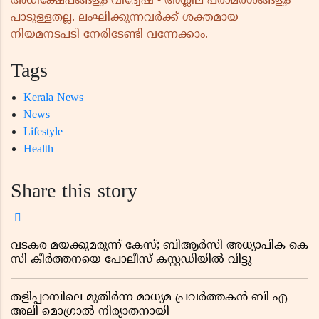
അധിക്ഷേപങ്ങളും വിദ്വേഷ - അശ്ലീല പരാമർശങ്ങളും
പാടുള്ളതല്ല. ലംഘിക്കുന്നവർക്ക് ശക്തമായ
നിയമനടപടി നേരിടേണ്ടി വന്നേക്കാം.
Tags
Kerala News
News
Lifestyle
Health
Share this story
വടകര മയക്കുമരുന്ന് കേസ്; ബിആർസി അധ്യാപിക കെ
സി കീർത്തനയെ പോലീസ് കസ്റ്റഡിയിൽ വിട്ടു
തളിപ്പറമ്പിലെ മുതിർന്ന മാധ്യമ പ്രവർത്തകൻ ബി എ
അലി മൊഗ്രാൽ നിര്യാതനായി