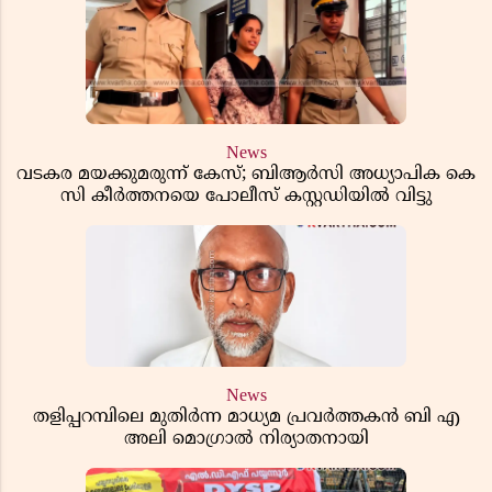
News
വടകര മയക്കുമരുന്ന് കേസ്; ബിആർസി അധ്യാപിക കെ
സി കീർത്തനയെ പോലീസ് കസ്റ്റഡിയിൽ വിട്ടു
News
തളിപ്പറമ്പിലെ മുതിർന്ന മാധ്യമ പ്രവർത്തകൻ ബി എ
അലി മൊഗ്രാൽ നിര്യാതനായി