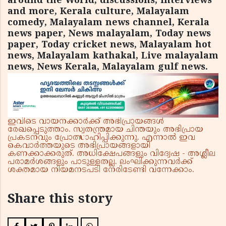
around the World, discussions, interviews
and more, Kerala culture, Malayalam
comedy, Malayalam news channel, Kerala
news paper, News malayalam, Today news
paper, Today cricket news, Malayalam hot
news, Malayalam kathakal, Live malayalam
news, News Kerala, Malayalam gulf news.
ഇവിടെ വായനക്കാർക്ക് അഭിപ്രായങ്ങൾ
രേഖപ്പെടുത്താം. സ്വതന്ത്രമായ ചിന്തയും അഭിപ്രായ
പ്രകടനവും പ്രോത്സാഹിപ്പിക്കുന്നു. എന്നാൽ ഇവ
കെവാർത്തയുടെ അഭിപ്രായങ്ങളായി
കണക്കാക്കരുത്. അധിക്ഷേപങ്ങളും വിദ്വേഷ - അശ്ലീല
പരാമർശങ്ങളും പാടുള്ളതല്ല. ലംഘിക്കുന്നവർക്ക്
ശക്തമായ നിയമനടപടി നേരിടേണ്ടി വന്നേക്കാം.
Share this story