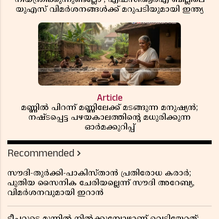
യുഎസ് വിമർശനങ്ങൾക്ക് മറുപടിയുമായി ഇന്ത്യ
Article
മണ്ണിൽ പിറന്ന് മണ്ണിലേക്ക് മടങ്ങുന്ന മനുഷ്യൻ;
നഷ്ടപ്പെട്ട പഴയകാലത്തിൻ്റെ മധുരിക്കുന്ന
ഓർമക്കുറിപ്പ്
Recommended
സൗദി-തുർക്കി-പാകിസ്താൻ പ്രതിരോധ കരാർ;
പുതിയ സൈനിക ചേരിയല്ലെന്ന് സൗദി അറേബ്യ,
വിമർശനവുമായി ഇറാൻ
ടീച്ചറുടെ മുന്നിൽ നിൽക്കുമ്പോഴാണ് വെടിയേറ്റത്;