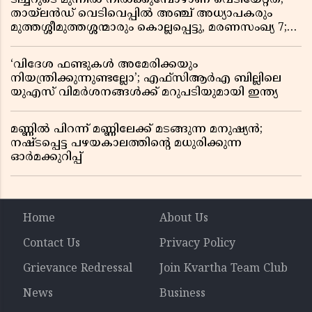
തായ്‌ലൻഡ് വെടിവെപ്പിൽ അഞ്ച് അധ്യാപകരും
മുത്തശ്ശീമുത്തശ്ശന്മാരും കൊല്ലപ്പെട്ടു, മരണസംഖ്യ 7;
ഞെട്ടിക്കുന്ന വെളിപ്പെടുത്തലുകൾ
‘വിദേശ ഫണ്ടുകൾ അമേരിക്കയും
നിയന്ത്രിക്കുന്നുണ്ടല്ലോ’; എഫ്സിആർഎ ബില്ലിലെ
യുഎസ് വിമർശനങ്ങൾക്ക് മറുപടിയുമായി ഇന്ത്യ
മണ്ണിൽ പിറന്ന് മണ്ണിലേക്ക് മടങ്ങുന്ന മനുഷ്യൻ;
നഷ്ടപ്പെട്ട പഴയകാലത്തിൻ്റെ മധുരിക്കുന്ന
ഓർമക്കുറിപ്പ്
Home
About Us
Contact Us
Privacy Policy
Grievance Redressal
Join Kvartha Team Club
News
Business