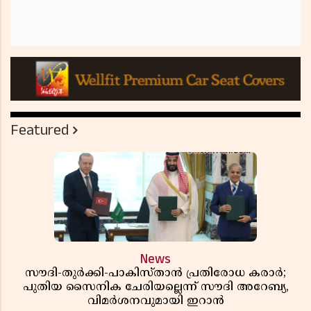
Featured
News
സൗദി-തുർക്കി-പാകിസ്താൻ പ്രതിരോധ കരാർ;
പുതിയ സൈനിക ചേരിയല്ലെന്ന് സൗദി അറേബ്യ,
വിമർശനവുമായി ഇറാൻ