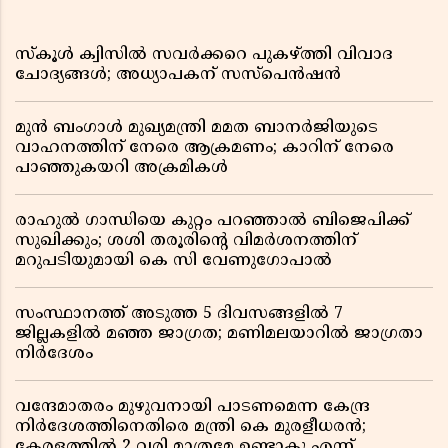
സ്കൂൾ ക്വിസിൽ സവർക്കറെ പുകഴ്ത്തി വിവാദ
ചോദ്യങ്ങൾ; അധ്യാപകന് സസ്പെൻഷൻ
മുൻ ബംഗാൾ മുഖ്യമന്ത്രി മമത ബാനർജിയുടെ
വാഹനത്തിന് നേരെ ആക്രമണം; കാറിന് നേരെ
പാഞ്ഞുകയറി അക്രമികൾ
രാഹുൽ ഗാന്ധിയെ കുറ്റം പറഞ്ഞാൽ ബിജെപിക്ക്
സുഖിക്കും; ശശി തരൂരിന്റെ വിമർശനത്തിന്
മറുപടിയുമായി കെ സി വേണുഗോപാൽ
സംസ്ഥാനത്ത് അടുത്ത 5 ദിവസങ്ങളിൽ 7
ജില്ലകളിൽ മഞ്ഞ ജാഗ്രത; മണിമലയാറിൽ ജാഗ്രതാ
നിർദേശം
വന്ദേമാതരം മുഴുവനായി പാടണമെന്ന കേന്ദ്ര
നിർദേശത്തിനെതിരെ മന്ത്രി കെ മുരളീധരൻ;
കേരളത്തിൽ 2 വരി മാത്രമേ ഉണ്ടാകൂ എന്ന്