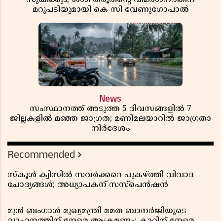
മറുപടിയുമായി കെ സി വേണുഗോപാൽ
News
സംസ്ഥാനത്ത് അടുത്ത 5 ദിവസങ്ങളിൽ 7
ജില്ലകളിൽ മഞ്ഞ ജാഗ്രത; മണിമലയാറിൽ ജാഗ്രതാ
നിർദേശം
Recommended
സ്കൂൾ ക്വിസിൽ സവർക്കറെ പുകഴ്ത്തി വിവാദ
ചോദ്യങ്ങൾ; അധ്യാപകന് സസ്പെൻഷൻ
മുൻ ബംഗാൾ മുഖ്യമന്ത്രി മമത ബാനർജിയുടെ
വാഹനത്തിന് നേരെ ആക്രമണം; കാറിന് നേരെ