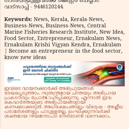
താല്‍പര്യമുള്ളവര്‍ക്ക് രജിസ്റ്റര്‍ ചെയ്യാം.
വാട്സാപ്പ് - 9446120244.
Keywords:
News, Kerala, Kerala-News,
Business-News, Business-News, Central
Marine Fisheries Research Institute, New Idea,
Food Sector, Entrepreneur, Ernakulam News,
Ernakulam Krishi Vigyan Kendra, Ernakulam
| Become an entrepreneur in the food sector,
know new ideas
ഇവിടെ വായനക്കാർക്ക് അഭിപ്രായങ്ങൾ
രേഖപ്പെടുത്താം. സ്വതന്ത്രമായ ചിന്തയും അഭിപ്രായ
പ്രകടനവും പ്രോത്സാഹിപ്പിക്കുന്നു. എന്നാൽ ഇവ
കെവാർത്തയുടെ അഭിപ്രായങ്ങളായി
കണക്കാക്കരുത്. അധിക്ഷേപങ്ങളും വിദ്വേഷ - അശ്ലീല
പരാമർശങ്ങളും പാടുള്ളതല്ല. ലംഘിക്കുന്നവർക്ക്
ശക്തമായ നിയമനടപടി നേരിടേണ്ടി വന്നേക്കാം.