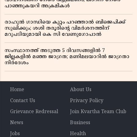
പാഞ്ഞുകയറി അക്രമികൾ
രാഹുൽ ഗാന്ധിയെ കുറ്റം പറഞ്ഞാൽ ബിജെപിക്ക്
സുഖിക്കും; ശശി തരൂരിന്റെ വിമർശനത്തിന്
മറുപടിയുമായി കെ സി വേണുഗോപാൽ
സംസ്ഥാനത്ത് അടുത്ത 5 ദിവസങ്ങളിൽ 7
ജില്ലകളിൽ മഞ്ഞ ജാഗ്രത; മണിമലയാറിൽ ജാഗ്രതാ
നിർദേശം
Home
About Us
Contact Us
Privacy Policy
Grievance Redressal
Join Kvartha Team Club
News
Business
Jobs
Health