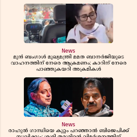
News
മുൻ ബംഗാൾ മുഖ്യമന്ത്രി മമത ബാനർജിയുടെ
വാഹനത്തിന് നേരെ ആക്രമണം; കാറിന് നേരെ
പാഞ്ഞുകയറി അക്രമികൾ
News
രാഹുൽ ഗാന്ധിയെ കുറ്റം പറഞ്ഞാൽ ബിജെപിക്ക്
സുഖിക്കും; ശശി തരൂരിന്റെ വിമർശനത്തിന്