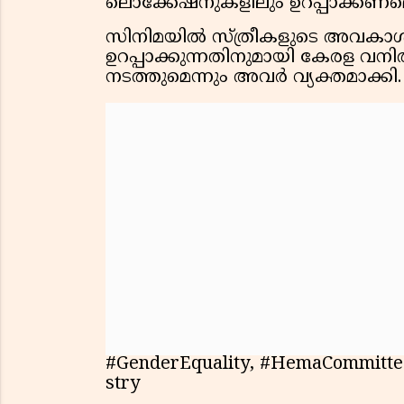
ലൊക്കേഷനുകളിലും ഉറപ്പാക്കണമെ
സിനിമയില്‍ സ്ത്രീകളുടെ അവകാശങ
ഉറപ്പാക്കുന്നതിനുമായി കേരള വനിതാ
നടത്തുമെന്നും അവര്‍ വ്യക്തമാക്കി.
#GenderEquality, #HemaCommittee
stry