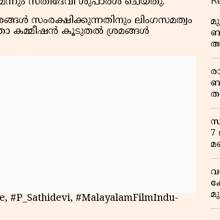
R
ന്നും സതീദേവി ശുപാര്‍ശ ചെയ്തു.
്ങള്‍ സംരക്ഷിക്കുന്നതിനും ലിംഗസമത്വം
മ
 കമ്മീഷന്‍ കൂടുതല്‍ ശ്രമങ്ങള്‍
ബ
ആ
പ
ര
ബ
ത
മ
വ
സ
7
മ
വ
ക
മ
, #P_Sathidevi, #MalayalamFilmIndu-
മ