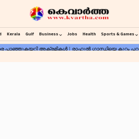
d
Kerala
Gulf
Business
Jobs
Health
Sports & Games