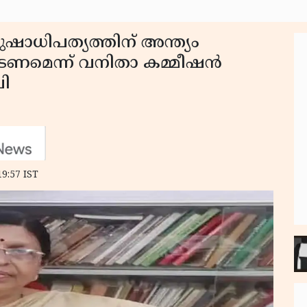
ുഷാധിപത്യത്തിന് അന്ത്യം
പെടണമെന്ന് വനിതാ കമ്മീഷന്‍
വി
19:57 IST