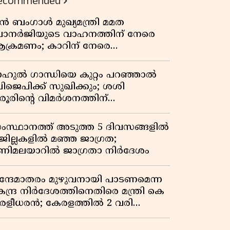
ecommended
ുൻ ബംഗാൾ മുഖ്യമന്ത്രി മമത
ാനർജിയുടെ വാഹനത്തിന് നേരെ
ക്രമണം; കാറിന് നേരെ
ാഞ്ഞുകയറി അക്രമികൾ
ാഹുൽ ഗാന്ധിയെ കുറ്റം പറഞ്ഞാൽ
ിജെപിക്ക് സുഖിക്കും; ശശി
രൂരിന്റെ വിമർശനത്തിന്
റുപടിയുമായി കെ സി
േണുഗോപാൽ
ംസ്ഥാനത്ത് അടുത്ത 5 ദിവസങ്ങളിൽ
 ജില്ലകളിൽ മഞ്ഞ ജാഗ്രത;
ണിമലയാറിൽ ജാഗ്രതാ നിർദേശം
ന്ദേമാതരം മുഴുവനായി പാടണമെന്ന
േന്ദ്ര നിർദേശത്തിനെതിരെ മന്ത്രി കെ
ുരളീധരൻ; കേരളത്തിൽ 2 വരി
ാത്രമേ ഉണ്ടാകൂ എന്ന് പ്രതികരണം