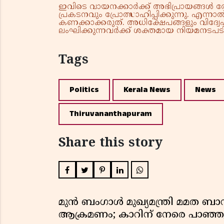
ഇവിടെ വായനക്കാർക്ക് അഭിപ്രായങ്ങൾ രേഖപ
പ്രകടനവും പ്രോത്സാഹിപ്പിക്കുന്നു. എന
കണക്കാക്കരുത്. അധിക്ഷേപങ്ങളും വിദ്വേഷ
ലംഘിക്കുന്നവർക്ക് ശക്തമായ നിയമനടപടി 
Tags
Politics
Kerala News
News
Thiruvananthapuram
Share this story
മുൻ ബംഗാൾ മുഖ്യമന്ത്രി മമത 
ആക്രമണം; കാറിന് നേരെ പാഞ്