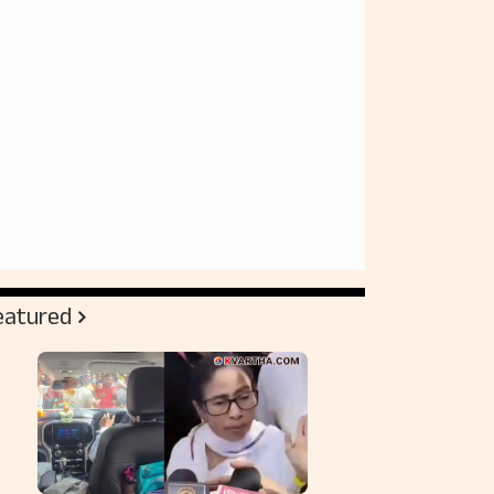
eatured