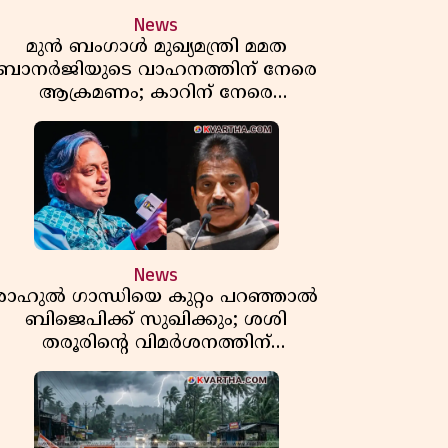
News
മുൻ ബംഗാൾ മുഖ്യമന്ത്രി മമത
ബാനർജിയുടെ വാഹനത്തിന് നേരെ
ആക്രമണം; കാറിന് നേരെ
പാഞ്ഞുകയറി അക്രമികൾ
News
രാഹുൽ ഗാന്ധിയെ കുറ്റം പറഞ്ഞാൽ
ബിജെപിക്ക് സുഖിക്കും; ശശി
തരൂരിന്റെ വിമർശനത്തിന്
മറുപടിയുമായി കെ സി
വേണുഗോപാൽ