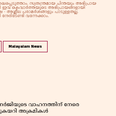
്പെടുത്താം. സ്വതന്ത്രമായ ചിന്തയും അഭിപ്രായ
്നാൽ ഇവ കെവാർത്തയുടെ അഭിപ്രായങ്ങളായി
 - അശ്ലീല പരാമർശങ്ങളും പാടുള്ളതല്ല.
നേരിടേണ്ടി വന്നേക്കാം.
Malayalam News
ബാനർജിയുടെ വാഹനത്തിന് നേരെ
ഞുകയറി അക്രമികൾ