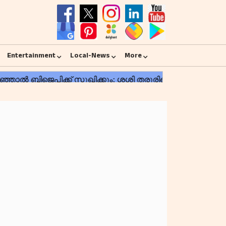
Entertainment
Local-News
More