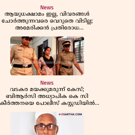
News
ആയുധക്ഷാമം ഇല്ല, വിവരങ്ങൾ
ചോർത്തുന്നവരെ വെറുതെ വിടില്ല;
അമേരിക്കൻ പ്രതിരോധ
സെക്രട്ടറിയുമായി കൊമ്പുകോർത്ത്
ട്രംപ്
News
വടകര മയക്കുമരുന്ന് കേസ്;
ബിആർസി അധ്യാപിക കെ സി
കീർത്തനയെ പോലീസ് കസ്റ്റഡിയിൽ
വിട്ടു