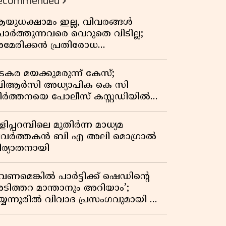
ecommended
യുധക്ഷാമം ഇല്ല, വിവരങ്ങൾ
ോർത്തുന്നവരെ വെറുതെ വിടില്ല;
മേരിക്കൻ പ്രതിരോധ
െക്രട്ടറിയുമായി കൊമ്പുകോർത്ത്
രംപ്
ടകര മയക്കുമരുന്ന് കേസ്;
ിആർസി അധ്യാപിക കെ സി
ീർത്തനയെ പോലീസ് കസ്റ്റഡിയിൽ
ട്ടു
ിപ്പറമ്പിലെ മുതിർന്ന മാധ്യമ
്രവർത്തകൻ ബി എ അലി മൊഗ്രാൽ
ിര്യാതനായി
വേണമെങ്കിൽ പാർട്ടിക്ക് ഷെഡിൻ്റെ
ടിത്തറ മാന്താനും അറിയാം’;
യ്യന്നൂരിൽ വിവാദ പ്രസംഗവുമായി കെ
െ രാഗേഷ്