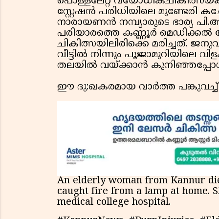
പൊള്ളലേറ്റ വയോധികചികിത്സയ്ക്ക
സ്റ്റേഷൻ പരിധിയിലെ മുണ്ടേരി ക
നാരായണൻ നമ്പ്യാരുടെ ഭാര്യ പി
പരിയാരത്തെ കണ്ണൂർ മെഡിക്കൽ
ചികിത്സയിലിരിക്കെ മരിച്ചത്. ജനു
വീട്ടിൽ നിന്നും പൂജാമുറിയിലെ വിള
തലയിൽ വയ്ക്കാൻ കുനിഞ്ഞപ്പോൾ വ
ഈ ദു:ഖകരമായ വാർത്ത പങ്കുവച്ച്
An elderly woman from Kannur died
caught fire from a lamp at home. 
medical college hospital.