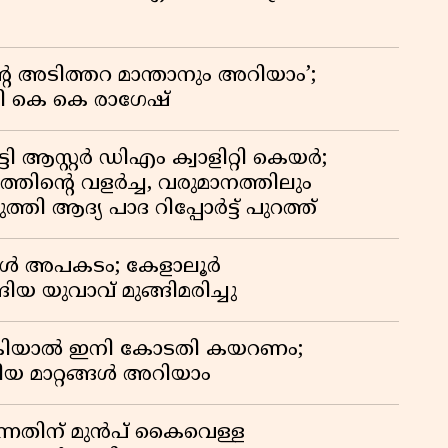
റെ അടിത്തറ മാന്താനും അറിയാം’;
യി കെ കെ രാഗേഷ്
ി ആസ്റ്റർ ഡിഎം ക്വാളിറ്റി കെയർ;
തിൻ്റെ വളർച്ച, വരുമാനത്തിലും
്തി ആദ്യ പാദ റിപ്പോർട്ട് പുറത്ത്
്പോൾ അപകടം; കേളാലൂർ
ിയ യുവാവ് മുങ്ങിമരിച്ചു
കിയാൽ ഇനി കോടതി കയറണം;
ിയ മാറ്റങ്ങൾ അറിയാം
്നതിന് മുൻപ് കൈവെള്ള