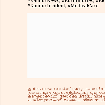
#KannurNews, #BurnInjuries, #Eld
#KannurIncident, #MedicalCare
ഇവിടെ വായനക്കാർക്ക് അഭിപ്രായങ്ങൾ രേഖപ
പ്രകടനവും പ്രോത്സാഹിപ്പിക്കുന്നു. എന
കണക്കാക്കരുത്. അധിക്ഷേപങ്ങളും വിദ്വേഷ
ലംഘിക്കുന്നവർക്ക് ശക്തമായ നിയമനടപടി 