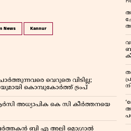
R
ആ
ച
അ
m News
Kannur
സ
ട്
വ
ബ
ക
വി
തള
പ
ർത്തുന്നവരെ വെറുതെ വിടില്ല;
ന
യുമായി കൊമ്പുകോർത്ത് ട്രംപ്
‘
ിആർസി അധ്യാപിക കെ സി കീർത്തനയെ
അ
പ
ക
മ പ്രവർത്തകൻ ബി എ അലി മൊഗ്രാൽ