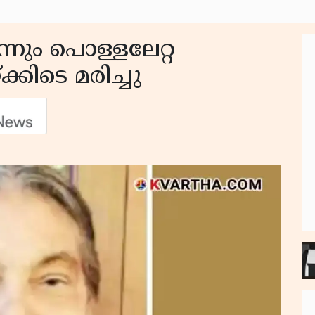
ന്നും പൊള്ളലേറ്റ
കിടെ മരിച്ചു