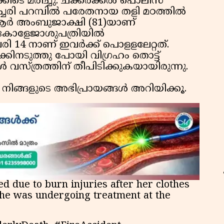
ിടെ മരിച്ചു. ചക്കരക്കൽ പൊലിസ്
ച്ചേരി പറമ്പിൽ പരേതനായ തളി മഠത്തിൽ
.ആർ അംബുജാക്ഷി (81)യാണ്
 കോളേജാശുപത്രിയിൽ
വരി 14 നാണ് ഇവർക്ക് പൊളളലേറ്റത്.
ക്കിനടുത്തു പോയി വിഗ്രഹം തൊട്ട്
സ്ത്രത്തിന് തീപിടിക്കുകയായിരുന്നു.
 നിങ്ങളുടെ അഭിപ്രായങ്ങൾ അറിയിക്കൂ.
 due to burn injuries after her clothes
She was undergoing treatment at the