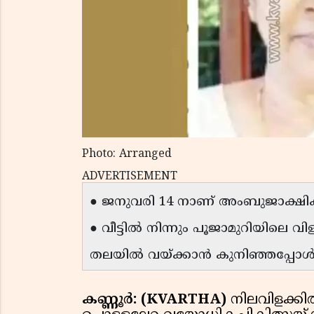
Photo: Arranged
ADVERTISEMENT
● ജനുവരി 14 നാണ് അംബുജാക്ഷിക്
● വീട്ടിൽ നിന്നും പൂജാമുറിയിലെ വി
തലയിൽ വയ്ക്കാൻ കുനിഞ്ഞപ്പോൾ വസ
കണ്ണൂർ: (KVARTHA)
നിലവിളക്കിൽ