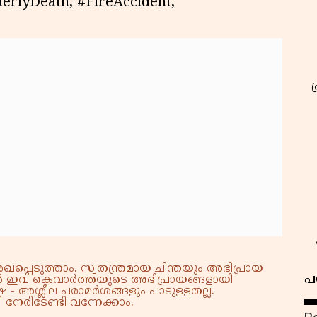
erlyDeath, #FireAccident,
്പെടുത്താം. സ്വതന്ത്രമായ ചിന്തയും അഭിപ്രായ
പ
്നാൽ ഇവ കെവാർത്തയുടെ അഭിപ്രായങ്ങളായി
 - അശ്ലീല പരാമർശങ്ങളും പാടുള്ളതല്ല.
നേരിടേണ്ടി വന്നേക്കാം.