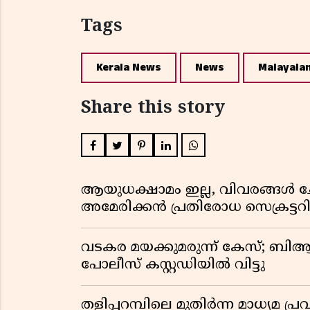
Tags
Kerala News
News
Malayala
Share this story
ആയുധക്ഷാമം ഇല്ല, വിവരങ്ങൾ ചോ
അമേരിക്കൻ പ്രതിരോധ സെക്രട്ടറി
വടകര മയക്കുമരുന്ന് കേസ്; ബ
പോലീസ് കസ്റ്റഡിയിൽ വിട്ടു
തളിപ്പറമ്പിലെ മുതിർന്ന മാധ്യ