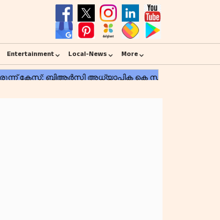
Entertainment
Local-News
More