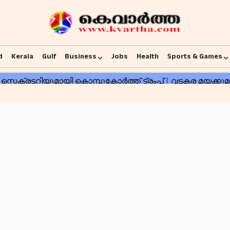
d
Kerala
Gulf
Business
Jobs
Health
Sports & Games