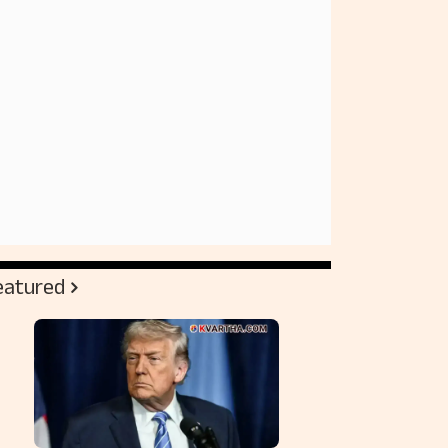
eatured