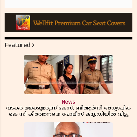
Featured
News
വടകര മയക്കുമരുന്ന് കേസ്; ബിആർസി അധ്യാപിക
കെ സി കീർത്തനയെ പോലീസ് കസ്റ്റഡിയിൽ വിട്ടു