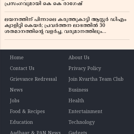
പ്രസംഗവുമായി കെ കെ രാഗേഷ്
ലയനത്തിന് പിന്നാലെ കരുത്തുകാട്ടി ആസ്റ്റർ ഡിഎം
ക്വാളിറ്റി കെയർ; പ്രവർത്തന ലാഭത്തിൽ 30
ശതമാനത്തിൻ്റെ വളർച്ച, വരുമാനത്തിലും
ലാഭത്തിലും വൻ കുതിപ്പ് രേഖപ്പെടുത്തി ആദ്യ പാദ
റിപ്പോർട്ട് പുറത്ത്
Home
About Us
Contact Us
Privacy Policy
Grievance Redressal
Join Kvartha Team Club
News
Business
Jobs
Health
Food & Recipes
Entertainment
Education
Technology
Aadhaar & PAN News
Gadgets