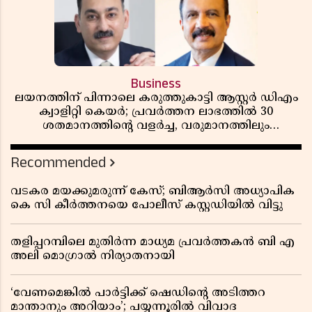
Business
ലയനത്തിന് പിന്നാലെ കരുത്തുകാട്ടി ആസ്റ്റർ ഡിഎം
ക്വാളിറ്റി കെയർ; പ്രവർത്തന ലാഭത്തിൽ 30
ശതമാനത്തിൻ്റെ വളർച്ച, വരുമാനത്തിലും
ലാഭത്തിലും വൻ കുതിപ്പ് രേഖപ്പെടുത്തി ആദ്യ പാദ
റിപ്പോർട്ട് പുറത്ത്
Recommended
വടകര മയക്കുമരുന്ന് കേസ്; ബിആർസി അധ്യാപിക
കെ സി കീർത്തനയെ പോലീസ് കസ്റ്റഡിയിൽ വിട്ടു
തളിപ്പറമ്പിലെ മുതിർന്ന മാധ്യമ പ്രവർത്തകൻ ബി എ
അലി മൊഗ്രാൽ നിര്യാതനായി
‘വേണമെങ്കിൽ പാർട്ടിക്ക് ഷെഡിൻ്റെ അടിത്തറ
മാന്താനും അറിയാം’; പയ്യന്നൂരിൽ വിവാദ