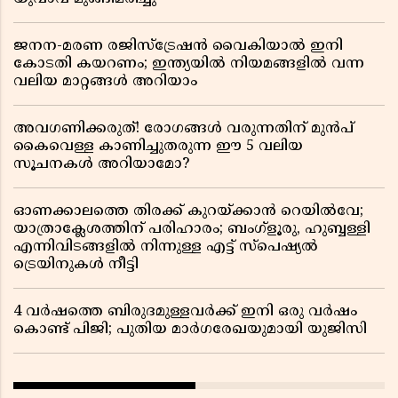
ജനന-മരണ രജിസ്ട്രേഷൻ വൈകിയാൽ ഇനി
കോടതി കയറണം; ഇന്ത്യയിൽ നിയമങ്ങളിൽ വന്ന
വലിയ മാറ്റങ്ങൾ അറിയാം
അവഗണിക്കരുത്! രോഗങ്ങൾ വരുന്നതിന് മുൻപ്
കൈവെള്ള കാണിച്ചുതരുന്ന ഈ 5 വലിയ
സൂചനകൾ അറിയാമോ?
ഓണക്കാലത്തെ തിരക്ക് കുറയ്ക്കാൻ റെയിൽവേ;
യാത്രാക്ലേശത്തിന് പരിഹാരം; ബംഗ്ളൂരു, ഹുബ്ബള്ളി
എന്നിവിടങ്ങളിൽ നിന്നുള്ള എട്ട് സ്പെഷ്യൽ
ട്രെയിനുകൾ നീട്ടി
4 വർഷത്തെ ബിരുദമുള്ളവർക്ക് ഇനി ഒരു വർഷം
കൊണ്ട് പിജി; പുതിയ മാർഗരേഖയുമായി യുജിസി