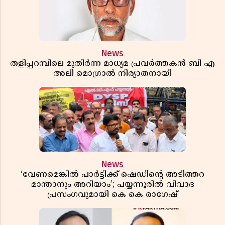
News
തളിപ്പറമ്പിലെ മുതിർന്ന മാധ്യമ പ്രവർത്തകൻ ബി എ
അലി മൊഗ്രാൽ നിര്യാതനായി
News
‘വേണമെങ്കിൽ പാർട്ടിക്ക് ഷെഡിൻ്റെ അടിത്തറ
മാന്താനും അറിയാം’; പയ്യന്നൂരിൽ വിവാദ
പ്രസംഗവുമായി കെ കെ രാഗേഷ്