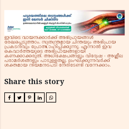
ഇവിടെ വായനക്കാർക്ക് അഭിപ്രായങ്ങൾ
രേഖപ്പെടുത്താം. സ്വതന്ത്രമായ ചിന്തയും അഭിപ്രായ
പ്രകടനവും പ്രോത്സാഹിപ്പിക്കുന്നു. എന്നാൽ ഇവ
കെവാർത്തയുടെ അഭിപ്രായങ്ങളായി
കണക്കാക്കരുത്. അധിക്ഷേപങ്ങളും വിദ്വേഷ - അശ്ലീല
പരാമർശങ്ങളും പാടുള്ളതല്ല. ലംഘിക്കുന്നവർക്ക്
ശക്തമായ നിയമനടപടി നേരിടേണ്ടി വന്നേക്കാം.
Share this story