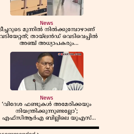
News
ടീച്ചറുടെ മുന്നിൽ നിൽക്കുമ്പോഴാണ്
െടിയേറ്റത്; തായ്‌ലൻഡ് വെടിവെപ്പിൽ
അഞ്ച് അധ്യാപകരും
മുത്തശ്ശീമുത്തശ്ശന്മാരും കൊല്ലപ്പെട്ടു,
മരണസംഖ്യ 7; ഞെട്ടിക്കുന്ന
വെളിപ്പെടുത്തലുകൾ
News
‘വിദേശ ഫണ്ടുകൾ അമേരിക്കയും
നിയന്ത്രിക്കുന്നുണ്ടല്ലോ’;
എഫ്സിആർഎ ബില്ലിലെ യുഎസ്
ിമർശനങ്ങൾക്ക് മറുപടിയുമായി ഇന്ത്യ