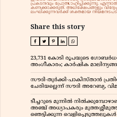
പ്രകടനവും പ്രോത്സാഹിപ്പിക്കുന്നു. എന
കണക്കാക്കരുത്. അധിക്ഷേപങ്ങളും വിദ്വേഷ
ലംഘിക്കുന്നവർക്ക് ശക്തമായ നിയമനടപടി 
Share this story
23,731 കോടി രൂപയുടെ ഗോബർധൻ പദ
അംഗീകാരം; കാർഷിക മാലിന്യങ
സൗദി-തുർക്കി-പാകിസ്താൻ പ്
ചേരിയല്ലെന്ന് സൗദി അറേബ്യ, 
ടീച്ചറുടെ മുന്നിൽ നിൽക്കുമ്പോഴാ
അഞ്ച് അധ്യാപകരും മുത്തശ്ശീമുത്തശ
ഞെട്ടിക്കുന്ന വെളിപ്പെടുത്തലുകൾ