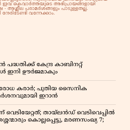
്നാൽ ഇവ കെവാർത്തയുടെ അഭിപ്രായങ്ങളായി
 - അശ്ലീല പരാമർശങ്ങളും പാടുള്ളതല്ല.
നേരിടേണ്ടി വന്നേക്കാം.
്ധതിക്ക് കേന്ദ്ര കാബിനറ്റ്
്ങൾ ഇനി ഊർജമാകും
രതിരോധ കരാർ; പുതിയ സൈനിക
വിമർശനവുമായി ഇറാൻ
ണ് വെടിയേറ്റത്; തായ്‌ലൻഡ് വെടിവെപ്പിൽ
്ശന്മാരും കൊല്ലപ്പെട്ടു, മരണസംഖ്യ 7;