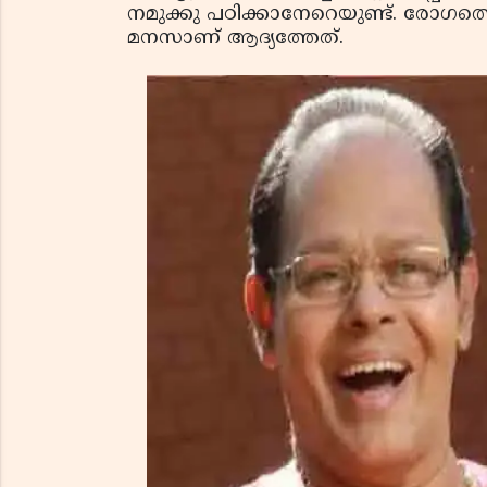
നമുക്കു പഠിക്കാനേറെയുണ്ട്. രോഗത്തെ 
മനസാണ് ആദ്യത്തേത്.