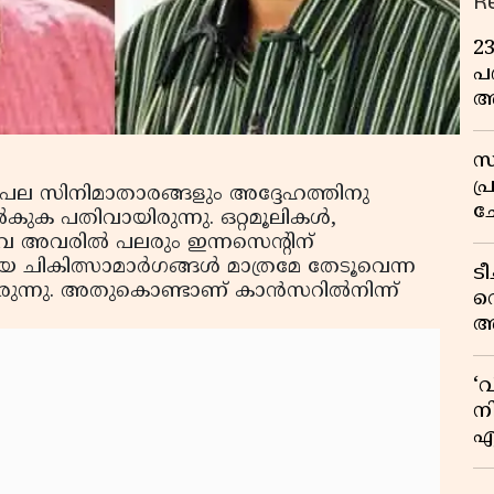
R
2
പദ
അ
ഇ
സ
പ
ട്. പല സിനിമാതാരങ്ങളും അദ്ദേഹത്തിനു
ച
ക പതിവായിരുന്നു. ഒറ്റമൂലികള്‍,
വ
നിവ അവരില്‍ പലരും ഇന്നസെന്റിന്
ീയ ചികിത്സാമാര്‍ഗങ്ങള്‍ മാത്രമേ തേടൂവെന്ന
ട
ിരുന്നു. അതുകൊണ്ടാണ് കാന്‍സറില്‍നിന്ന്
വ
അ
മു
മ
‘
വ
നി
എ
വ