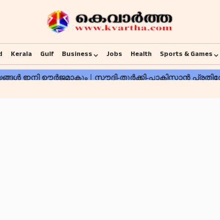
d
Kerala
Gulf
Business
Jobs
Health
Sports & Games