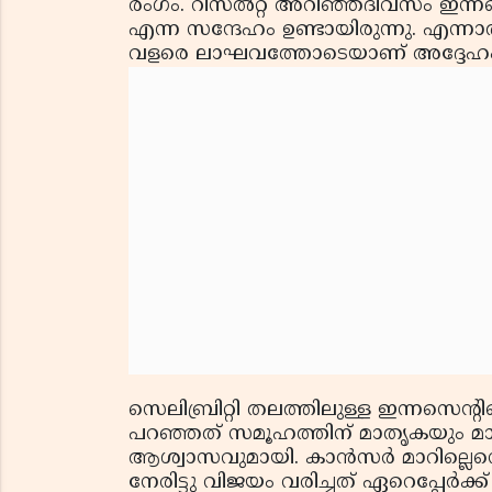
രംഗം. റിസല്‍റ്റ് അറിഞ്ഞദിവസം ഇന്
എന്ന സന്ദേഹം ഉണ്ടായിരുന്നു. എന്ന
വളരെ ലാഘവത്തോടെയാണ് അദ്ദേഹം ക
സെലിബ്രിറ്റി തലത്തിലുള്ള ഇന്നസെന
പറഞ്ഞത് സമൂഹത്തിന് മാതൃകയും മാനസ
ആശ്വാസവുമായി. കാന്‍സര്‍ മാറില്ലെ
നേരിട്ടു വിജയം വരിച്ചത് ഏറെപ്പേര്‍ക്