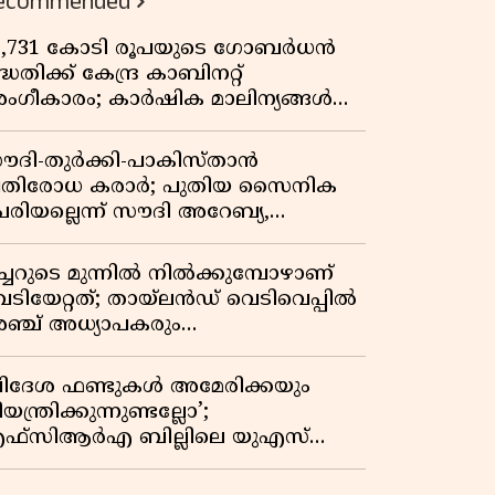
ecommended
3,731 കോടി രൂപയുടെ ഗോബർധൻ
്ധതിക്ക് കേന്ദ്ര കാബിനറ്റ്
ംഗീകാരം; കാർഷിക മാലിന്യങ്ങൾ
നി ഊർജമാകും
ൗദി-തുർക്കി-പാകിസ്താൻ
്രതിരോധ കരാർ; പുതിയ സൈനിക
േരിയല്ലെന്ന് സൗദി അറേബ്യ,
ിമർശനവുമായി ഇറാൻ
ീച്ചറുടെ മുന്നിൽ നിൽക്കുമ്പോഴാണ്
െടിയേറ്റത്; തായ്‌ലൻഡ് വെടിവെപ്പിൽ
ഞ്ച് അധ്യാപകരും
ത്തശ്ശീമുത്തശ്ശന്മാരും കൊല്ലപ്പെട്ടു,
രണസംഖ്യ 7; ഞെട്ടിക്കുന്ന
വിദേശ ഫണ്ടുകൾ അമേരിക്കയും
െളിപ്പെടുത്തലുകൾ
യന്ത്രിക്കുന്നുണ്ടല്ലോ’;
ഫ്സിആർഎ ബില്ലിലെ യുഎസ്
ിമർശനങ്ങൾക്ക് മറുപടിയുമായി ഇന്ത്യ