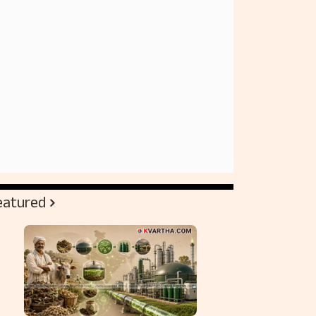
eatured