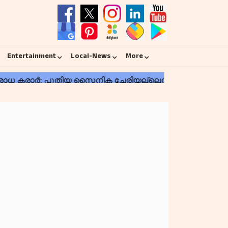
Entertainment
Local-News
More