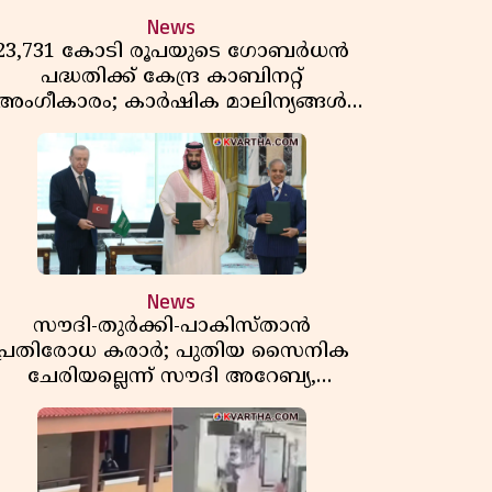
News
23,731 കോടി രൂപയുടെ ഗോബർധൻ
പദ്ധതിക്ക് കേന്ദ്ര കാബിനറ്റ്
അംഗീകാരം; കാർഷിക മാലിന്യങ്ങൾ
ഇനി ഊർജമാകും
News
സൗദി-തുർക്കി-പാകിസ്താൻ
പ്രതിരോധ കരാർ; പുതിയ സൈനിക
ചേരിയല്ലെന്ന് സൗദി അറേബ്യ,
വിമർശനവുമായി ഇറാൻ