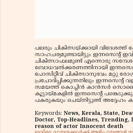
പലരും ചികിത്സയ്ക്കായി വിദേശത്ത്
സാഹചര്യമുണ്ടായിട്ടും ഇന്നസെന്റ് ഇവിടെ
ചികിത്സാഫലമുണ്ട് എന്നൊരു സന്ദേശം അ
ബോധവല്‍ക്കരണത്തിനായി ഇന്നസെന്റ് പല
പോസിറ്റീവ് ചികിത്സാനുഭവം മറ്റു 
പ്രചോദിപ്പിക്കുന്നതിലും ഇന്നസെന്
സമയത്ത് കൊച്ചിന്‍ കാന്‍സര്‍ സൊസൈറ
കൂട്ടായ്മകളില്‍ ഇന്നസെന്റ് പങ്കെടുക
പകരുകയും ചെയ്തിട്ടുണ്ട് അദ്ദേഹം കൂട്ടി
Keywords:
News, Kerala, State, Dea
Doctor, Top-Headlines, Trending, 
reason of actor Innocent death
ഇവിടെ വായനക്കാർക്ക് അഭിപ്രായങ്ങൾ രേഖപ