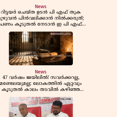
News
റിട്ടയർ ചെയ്ത ഉടൻ പി എഫ് തുക
മുഴുവൻ പിൻവലിക്കാൻ നിൽക്കരുത്;
പണം കൂടുതൽ നേടാൻ ഇ പി എഫ്
ഒയുടെ നിയമം അറിയാം
News
47 വർഷം ജയിലിൽ! സവർക്കറല്ല,
മണ്ടേലയുമല്ല; ലോകത്തിൽ ഏറ്റവും
കൂടുതൽ കാലം തടവിൽ കഴിഞ്ഞ
രാഷ്ട്രീയ തടവുകാരൻ ഇദ്ദേഹം! ഒരു
ന്ത്യൻ സ്വാതന്ത്ര്യസമര സേനാനിയുടെ
വേറിട്ട കഥ