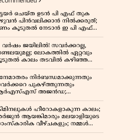
ecommended
ിട്ടയർ ചെയ്ത ഉടൻ പി എഫ് തുക
ുഴുവൻ പിൻവലിക്കാൻ നിൽക്കരുത്;
ണം കൂടുതൽ നേടാൻ ഇ പി എഫ്
യുടെ നിയമം അറിയാം
7 വർഷം ജയിലിൽ! സവർക്കറല്ല,
ണ്ടേലയുമല്ല; ലോകത്തിൽ ഏറ്റവും
ൂടുതൽ കാലം തടവിൽ കഴിഞ്ഞ
ാഷ്ട്രീയ തടവുകാരൻ ഇദ്ദേഹം! ഒരു
ന്ത്യൻ സ്വാതന്ത്ര്യസമര സേനാനിയുടെ
ന്ദേമാതരം നിർബന്ധമാക്കുന്നതും
േറിട്ട കഥ
വർക്കറെ പുകഴ്ത്തുന്നതും
ർഎസ്എസ് അജൻഡ;
ർക്കാരിനെതിരെ പിണറായി വിജയൻ
്രിമിനലുകൾ ഹീറോകളാകുന്ന കാലം;
ർജുൻ ആയങ്കിമാരും മലയാളിയുടെ
ാംസ്കാരിക വീഴ്ചകളും; നമ്മൾ
ങ്ങോട്ടാണ് പോകുന്നത്