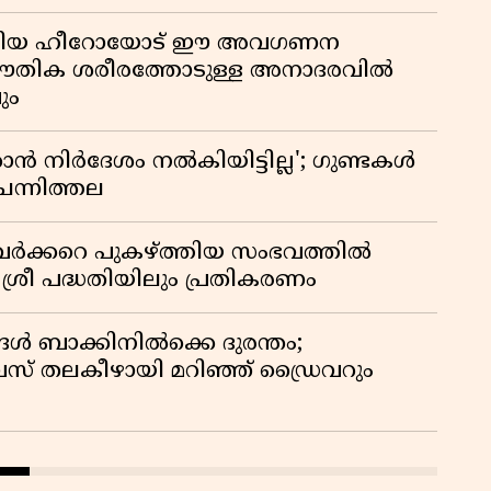
ടങ്ങിയ ഹീറോയോട് ഈ അവഗണന
 ഭൗതിക ശരീരത്തോടുള്ള അനാദരവിൽ
ും
 നിർദേശം നൽകിയിട്ടില്ല'; ഗുണ്ടകൾ
ചെന്നിത്തല
ർക്കറെ പുകഴ്ത്തിയ സംഭവത്തിൽ
 ശ്രീ പദ്ധതിയിലും പ്രതികരണം
ങൾ ബാക്കിനിൽക്കെ ദുരന്തം;
 തലകീഴായി മറിഞ്ഞ് ഡ്രൈവറും