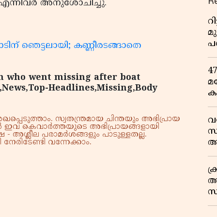
R
എന്നിവര്‍ അനുശോചിച്ചു.
റ
മ
പ
ാടിന് ഞെട്ടലായി; കണ്ണീരടങ്ങാതെ
ഒ
4
h who went missing after boat
മ
,News,Top-Headlines,Missing,Body
ക
ര
ഇ
്പെടുത്താം. സ്വതന്ത്രമായ ചിന്തയും അഭിപ്രായ
വ
വ
്നാൽ ഇവ കെവാർത്തയുടെ അഭിപ്രായങ്ങളായി
സ
 - അശ്ലീല പരാമർശങ്ങളും പാടുള്ളതല്ല.
ആ
നേരിടേണ്ടി വന്നേക്കാം.
സ
ക
അ
സ
എ