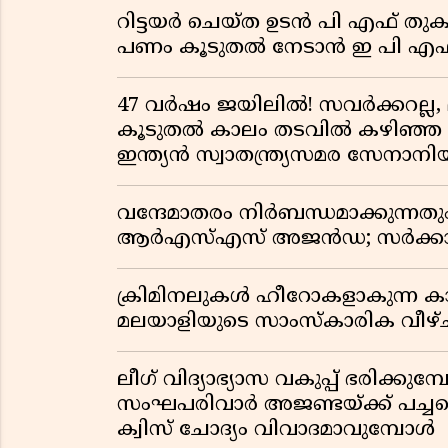
റിട്ടയർ ചെയ്ത ഉടൻ പി എഫ് തുക
പണം കൂടുതൽ നേടാൻ ഇ പി എഫ്
47 വർഷം ജയിലിൽ! സവർക്കറല്ല, 
കൂടുതൽ കാലം തടവിൽ കഴിഞ്ഞ രാ
ഇന്ത്യൻ സ്വാതന്ത്ര്യസമര സേനാനി
വന്ദേമാതരം നിർബന്ധമാക്കുന്നതു
ആർഎസ്എസ് അജൻഡ; സർക്കാര
ക്രിമിനലുകൾ ഹീറോകളാകുന്ന ക
മലയാളിയുടെ സാംസ്കാരിക വീഴ്ച
ലീഗ് വിദ്യാഭ്യാസ വകുപ്പ് ഭരിക്കുമ
സംഘപരിവാർ അജണ്ടയ്ക്ക് പച്ചക്ക
ക്വിസ് ചോദ്യം വിവാദമാവുമ്പോൾ