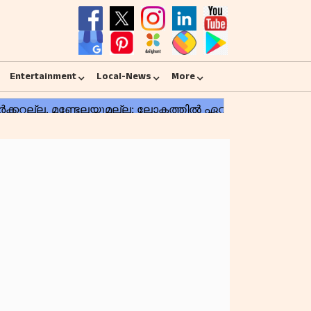
Entertainment
Local-News
More