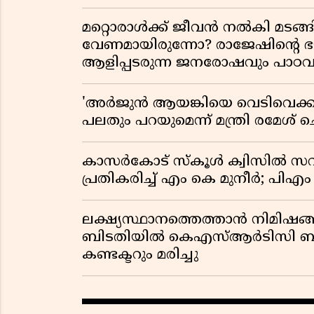
മറ്റൊരാൾക്ക് ജീവൻ നൽകി മ
വേണമായിരുന്നോ? രാജേഷിൻ്റെ
ആളിപ്പടരുന്ന ജനരോഷവും പാഠവ
'അർജുൻ ആയങ്കിയെ വെടിവെക്കാൻ
പലതും പറയുമെന്ന് മന്ത്രി രമേശ് 
കാസർകോട് സ്കൂൾ ക്വിസിൽ സവ
പ്രതികരിച്ച് എം കെ മുനീർ; പിഎം
ലക്ഷ്യസ്ഥാനത്തെത്താൻ നിമിഷങ്
ബിടതിയിൽ കെഎസ്ആർടിസി ബസ്
കണ്ടക്ടറും മരിച്ചു