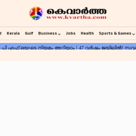
d
Kerala
Gulf
Business
Jobs
Health
Sports & Games