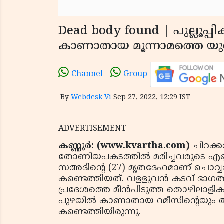
Dead body found | പുല്ലൂപ്
കാണാതായ മൂന്നാമത്തെ യു
Channel
Group
By
Webdesk Vi
Sep 27, 2022, 12:29 IST
ADVERTISEMENT
കണ്ണൂര്‍: (www.kvartha.com)
ചിറക്കല
തോണിയപകടത്തില്‍ മരിച്ചവരുടെ എണ്ണ
സഅദിന്റെ (27) മൃതദേഹമാണ് ചൊവ്വാഴ
കണ്ടെത്തിയത്. വളളുവന്‍ കടവ് ഭാഗത്
പ്രദേശത്തെ മീൻപിടുത്ത തൊഴിലാളി
പുഴയില്‍ കാണാതായ റമീസിന്റെയും അ
കണ്ടെത്തിയിരുന്നു.