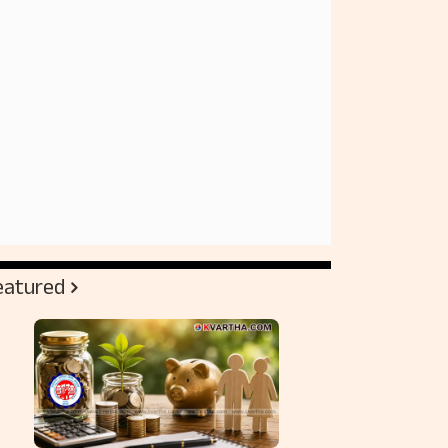
eatured