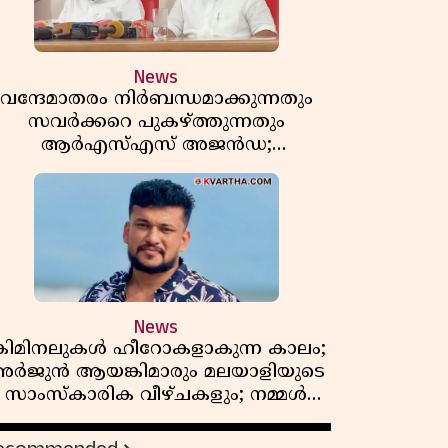
News
വന്ദേമാതരം നിർബന്ധമാക്കുന്നതും
സവർക്കറെ പുകഴ്ത്തുന്നതും
ആർഎസ്എസ് അജൻഡ;
ർക്കാരിനെതിരെ പിണറായി വിജയൻ
News
്രിമിനലുകൾ ഹീറോകളാകുന്ന കാലം;
ർജുൻ ആയങ്കിമാരും മലയാളിയുടെ
സാംസ്കാരിക വീഴ്ചകളും; നമ്മൾ
എങ്ങോട്ടാണ് പോകുന്നത്