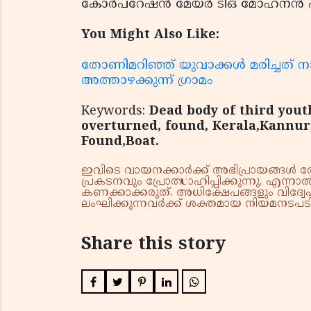
കോര്‍പറേഷന്‍ മേയര്‍ ടിഒ മോഹനന്‍ 
You Might Also Like:
തോണിമറിഞ്ഞ് യുവാക്കള്‍ മരിച്ചത് ന
അത്താഴക്കുന്ന് ഗ്രാമം
Keywords:
Dead body of third yout
overturned, found, Kerala,Kannur
Found,Boat.
ഇവിടെ വായനക്കാർക്ക് അഭിപ്രായങ്ങൾ രേഖപ
പ്രകടനവും പ്രോത്സാഹിപ്പിക്കുന്നു. എന
കണക്കാക്കരുത്. അധിക്ഷേപങ്ങളും വിദ്വേഷ
ലംഘിക്കുന്നവർക്ക് ശക്തമായ നിയമനടപടി 
Share this story