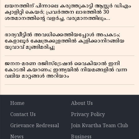
ലയനത്തിന് പിന്നാലെ കരുത്തുകാട്ടി ആസ്റ്റർ ഡിഎം
ക്വാളിറ്റി കെയർ; പ്രവർത്തന ലാഭത്തിൽ 30
ശതമാനത്തിൻ്റെ വളർച്ച, വരുമാനത്തിലും
ലാഭത്തിലും വൻ കുതിപ്പ് രേഖപ്പെടുത്തി ആദ്യ പാദ
റിപ്പോർട്ട് പുറത്ത്
ഭാര്യവീട്ടിൽ അവധിക്കെത്തിയപ്പോൾ അപകടം;
കേളാലൂർ ക്ഷേത്രക്കുളത്തിൽ കുളിക്കാനിറങ്ങിയ
യുവാവ് മുങ്ങിമരിച്ചു
ജനന-മരണ രജിസ്ട്രേഷൻ വൈകിയാൽ ഇനി
കോടതി കയറണം; ഇന്ത്യയിൽ നിയമങ്ങളിൽ വന്ന
വലിയ മാറ്റങ്ങൾ അറിയാം
Home
About Us
Contact Us
Privacy Policy
Grievance Redressal
Join Kvartha Team Club
News
Business