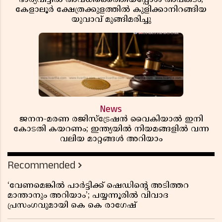
കേളാലൂർ ക്ഷേത്രക്കുളത്തിൽ കുളിക്കാനിറങ്ങിയ
യുവാവ് മുങ്ങിമരിച്ചു
News
ജനന-മരണ രജിസ്ട്രേഷൻ വൈകിയാൽ ഇനി
കോടതി കയറണം; ഇന്ത്യയിൽ നിയമങ്ങളിൽ വന്ന
വലിയ മാറ്റങ്ങൾ അറിയാം
Recommended
‘വേണമെങ്കിൽ പാർട്ടിക്ക് ഷെഡിൻ്റെ അടിത്തറ
മാന്താനും അറിയാം’; പയ്യന്നൂരിൽ വിവാദ
പ്രസംഗവുമായി കെ കെ രാഗേഷ്