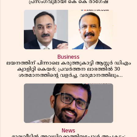
പ്രസംഗവുമായി കെ കെ രാഗേഷ്
Business
ലയനത്തിന് പിന്നാലെ കരുത്തുകാട്ടി ആസ്റ്റർ ഡിഎം
ക്വാളിറ്റി കെയർ; പ്രവർത്തന ലാഭത്തിൽ 30
ശതമാനത്തിൻ്റെ വളർച്ച, വരുമാനത്തിലും
ലാഭത്തിലും വൻ കുതിപ്പ് രേഖപ്പെടുത്തി ആദ്യ പാദ
റിപ്പോർട്ട് പുറത്ത്
News
ഭാര്യവീട്ടിൽ അവധിക്കെത്തിയപ്പോൾ അപകടം;