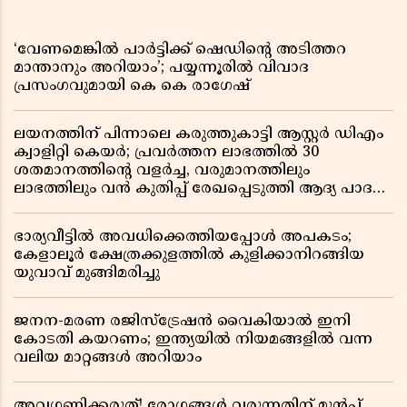
‘വേണമെങ്കിൽ പാർട്ടിക്ക് ഷെഡിൻ്റെ അടിത്തറ
മാന്താനും അറിയാം’; പയ്യന്നൂരിൽ വിവാദ
പ്രസംഗവുമായി കെ കെ രാഗേഷ്
ലയനത്തിന് പിന്നാലെ കരുത്തുകാട്ടി ആസ്റ്റർ ഡിഎം
ക്വാളിറ്റി കെയർ; പ്രവർത്തന ലാഭത്തിൽ 30
ശതമാനത്തിൻ്റെ വളർച്ച, വരുമാനത്തിലും
ലാഭത്തിലും വൻ കുതിപ്പ് രേഖപ്പെടുത്തി ആദ്യ പാദ
റിപ്പോർട്ട് പുറത്ത്
ഭാര്യവീട്ടിൽ അവധിക്കെത്തിയപ്പോൾ അപകടം;
കേളാലൂർ ക്ഷേത്രക്കുളത്തിൽ കുളിക്കാനിറങ്ങിയ
യുവാവ് മുങ്ങിമരിച്ചു
ജനന-മരണ രജിസ്ട്രേഷൻ വൈകിയാൽ ഇനി
കോടതി കയറണം; ഇന്ത്യയിൽ നിയമങ്ങളിൽ വന്ന
വലിയ മാറ്റങ്ങൾ അറിയാം
അവഗണിക്കരുത്! രോഗങ്ങൾ വരുന്നതിന് മുൻപ്