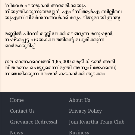
‘വിദേശ ഫണ്ടുകൾ അമേരിക്കയും
നിയന്ത്രിക്കുന്നുണ്ടല്ലോ’; എഫ്സിആർഎ ബില്ലിലെ
യുഎസ് വിമർശനങ്ങൾക്ക് മറുപടിയുമായി ഇന്ത്യ
മണ്ണിൽ പിറന്ന് മണ്ണിലേക്ക് മടങ്ങുന്ന മനുഷ്യൻ;
നഷ്ടപ്പെട്ട പഴയകാലത്തിൻ്റെ മധുരിക്കുന്ന
ഓർമക്കുറിപ്പ്
ഈ ഓണക്കാലത്ത് 1,65,000 മെട്രിക് ടൺ അരി
വിതരണം ചെയ്യുമെന്ന് മന്ത്രി അനൂപ് ജേക്കബ്;
സഞ്ചരിക്കുന്ന റേഷൻ കടകൾക്ക് തുടക്കം
Home
About Us
Contact Us
Privacy Policy
Grievance Redressal
Join Kvartha Team Club
News
Business