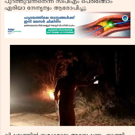
പുറത്തുവന്നതെന്ന് സിപിഎം പെരിങ്ങോം
ഏരിയാ നേതൃത്വം ആരോപിച്ചു.