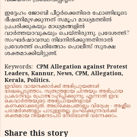
ഇദ്ദേഹം ജോബി പീറ്റര്‍ക്കെതിരെ ഫോണിലൂടെ
ഭീഷണിമുഴക്കുന്നത് സമൂഹ മാധ്യമത്തില്‍
പ്രചരിക്കുകയും മാധ്യമങ്ങളില്‍
വാര്‍ത്തയാവുകയും ചെയ്തിരുന്നു. പ്രദേശത്ത്്
സംഘര്‍ഷാവസ്ഥ നിലനില്‍ക്കുന്നതിനാല്‍
പ്രദേശത്ത് പെരിങ്ങോം പൊലീസ് സുരക്ഷ
ശക്തമാക്കിയിട്ടുണ്ട്.
Keywords:
CPM Allegation against Protest
Leaders, Kannur, News, CPM, Allegation,
Kerala, Politics.
ഇവിടെ വായനക്കാർക്ക് അഭിപ്രായങ്ങൾ
രേഖപ്പെടുത്താം. സ്വതന്ത്രമായ ചിന്തയും അഭിപ്രായ
പ്രകടനവും പ്രോത്സാഹിപ്പിക്കുന്നു. എന്നാൽ ഇവ
കെവാർത്തയുടെ അഭിപ്രായങ്ങളായി
കണക്കാക്കരുത്. അധിക്ഷേപങ്ങളും വിദ്വേഷ - അശ്ലീല
പരാമർശങ്ങളും പാടുള്ളതല്ല. ലംഘിക്കുന്നവർക്ക്
ശക്തമായ നിയമനടപടി നേരിടേണ്ടി വന്നേക്കാം.
Share this story