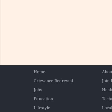
Home
Abou
Grievance Redressal
Join
Jobs
Heal
Education
Tech
Lifestyle
Loca