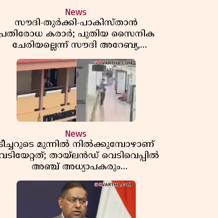
News
സൗദി-തുർക്കി-പാകിസ്താൻ
പ്രതിരോധ കരാർ; പുതിയ സൈനിക
ചേരിയല്ലെന്ന് സൗദി അറേബ്യ,
വിമർശനവുമായി ഇറാൻ
News
ടീച്ചറുടെ മുന്നിൽ നിൽക്കുമ്പോഴാണ്
െടിയേറ്റത്; തായ്‌ലൻഡ് വെടിവെപ്പിൽ
അഞ്ച് അധ്യാപകരും
മുത്തശ്ശീമുത്തശ്ശന്മാരും കൊല്ലപ്പെട്ടു,
മരണസംഖ്യ 7; ഞെട്ടിക്കുന്ന
വെളിപ്പെടുത്തലുകൾ