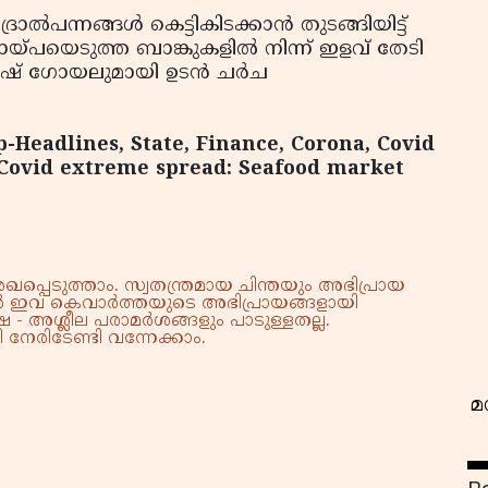
ന്നങ്ങള്‍ കെട്ടികിടക്കാന്‍ തുടങ്ങിയിട്ട്
്പയെടുത്ത ബാങ്കുകളില്‍ നിന്ന് ഇളവ് തേടി
ൂഷ് ഗോയലുമായി ഉടന്‍ ചര്‍ച
p-Headlines, State, Finance, Corona, Covid
Covid extreme spread: Seafood market
വ
്പെടുത്താം. സ്വതന്ത്രമായ ചിന്തയും അഭിപ്രായ
്നാൽ ഇവ കെവാർത്തയുടെ അഭിപ്രായങ്ങളായി
 - അശ്ലീല പരാമർശങ്ങളും പാടുള്ളതല്ല.
നേരിടേണ്ടി വന്നേക്കാം.
മ