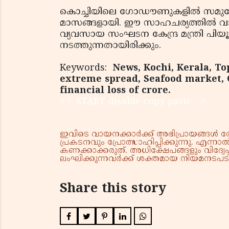
കൊച്ചിയിലെ ഗോഡൗണുകളില്‍ സമുദ്രോല്‍പ
മാസങ്ങളായി. ഈ സാഹചര്യത്തില്‍ വായ
വ്യവസായ സംഘടന കേന്ദ്ര മന്ത്രി പിയ
നടത്തുന്നതായിരിക്കും.
Keywords:
News, Kochi, Kerala, To
extreme spread, Seafood market, 
financial loss of crore.
< !- START disable copy paste -->
ഇവിടെ വായനക്കാർക്ക് അഭിപ്രായങ്ങൾ രേഖപ
പ്രകടനവും പ്രോത്സാഹിപ്പിക്കുന്നു. എന
കണക്കാക്കരുത്. അധിക്ഷേപങ്ങളും വിദ്വേഷ
ലംഘിക്കുന്നവർക്ക് ശക്തമായ നിയമനടപടി 
Share this story