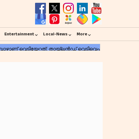
Entertainment
Local-News
More