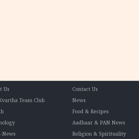
t Us
Contact Us
 Kvartha Team Club
News
th
Food & Recipes
nology
Aadhaar & PAN News
l-News
Religion & Spirituality