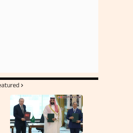
eatured