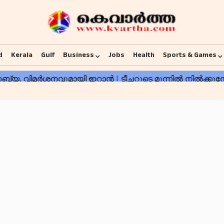
d
Kerala
Gulf
Business
Jobs
Health
Sports & Games