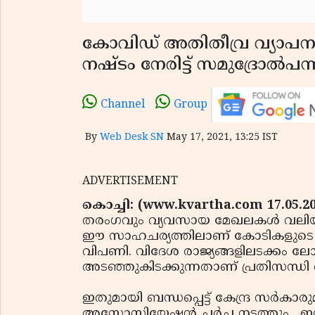
കോവിഡ് അതിതീവ്ര വ്യാപന
നഷ്ടം നേരിട്ട് സമുദ്രോല്‍പ
Channel
Group
By
Web Desk SN
May 17, 2021, 13:25 IST
ADVERTISEMENT
കൊച്ചി: (www.kvartha.com 17.05.2
തരംഗവും വ്യവസായ മേഖലകൾ വലിയ പ്
ഈ സാഹചര്യത്തിലാണ് കോടികളുടെ സാമ
വിപണി. വിദേശ രാജ്യങ്ങളിലടക്കം ലോക
അടഞ്ഞുകിടക്കുന്നതാണ് പ്രതിസന്ധി
ഇതുമായി ബന്ധപ്പെട്ട് കേന്ദ്ര സര്‍ക
അസോസിയേഷന്‍ ചര്‍ച നടത്തും . ഇന്ത്