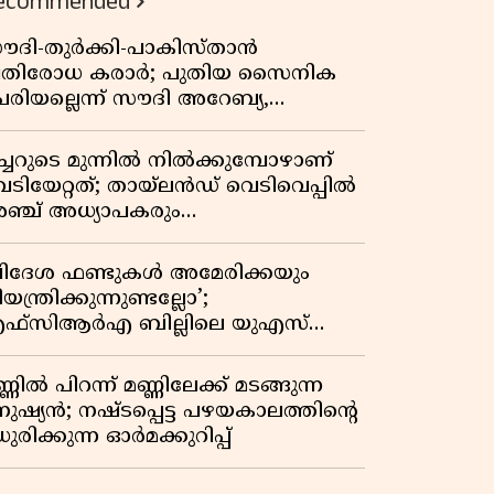
ecommended
ൗദി-തുർക്കി-പാകിസ്താൻ
്രതിരോധ കരാർ; പുതിയ സൈനിക
േരിയല്ലെന്ന് സൗദി അറേബ്യ,
ിമർശനവുമായി ഇറാൻ
ീച്ചറുടെ മുന്നിൽ നിൽക്കുമ്പോഴാണ്
െടിയേറ്റത്; തായ്‌ലൻഡ് വെടിവെപ്പിൽ
ഞ്ച് അധ്യാപകരും
ത്തശ്ശീമുത്തശ്ശന്മാരും കൊല്ലപ്പെട്ടു,
രണസംഖ്യ 7; ഞെട്ടിക്കുന്ന
വിദേശ ഫണ്ടുകൾ അമേരിക്കയും
െളിപ്പെടുത്തലുകൾ
യന്ത്രിക്കുന്നുണ്ടല്ലോ’;
ഫ്സിആർഎ ബില്ലിലെ യുഎസ്
ിമർശനങ്ങൾക്ക് മറുപടിയുമായി ഇന്ത്യ
്ണിൽ പിറന്ന് മണ്ണിലേക്ക് മടങ്ങുന്ന
നുഷ്യൻ; നഷ്ടപ്പെട്ട പഴയകാലത്തിൻ്റെ
ുരിക്കുന്ന ഓർമക്കുറിപ്പ്