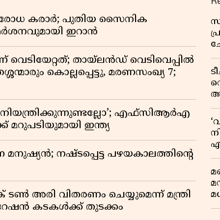
R
രതിരോധ കരാർ; പുതിയ സൈനിക
സ
വിമർശനവുമായി ഇറാൻ
പ
ച
വ
ണ് വെടിയേറ്റത്; തായ്‌ലൻഡ് വെടിവെപ്പിൽ
ട
്ശന്മാരും കൊല്ലപ്പെട്ടു, മരണസംഖ്യ 7;
വ
അ
മു
ിയന്ത്രിക്കുന്നുണ്ടല്ലോ’; എഫ്സിആർഎ
മ
‘
 മറുപടിയുമായി ഇന്ത്യ
വ
നി
എ
ുന്ന മനുഷ്യൻ; നഷ്ടപ്പെട്ട പഴയകാലത്തിൻ്റെ
വ
മണ
മ
മധ
് ടൺ അരി വിതരണം ചെയ്യുമെന്ന് മന്ത്രി
 റേഷൻ കടകൾക്ക് തുടക്കം