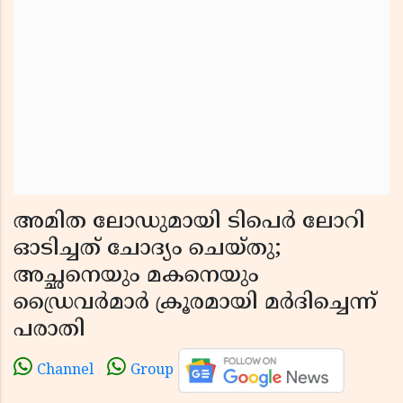
അമിത ലോഡുമായി ടിപെർ ലോറി
ഓടിച്ചത് ചോദ്യം ചെയ്തു;
അച്ഛനെയും മകനെയും
ഡ്രൈവർമാർ ക്രൂരമായി മർദിച്ചെന്ന്
പരാതി
Channel
Group