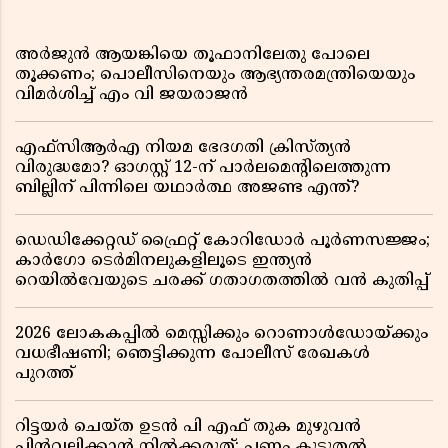
അർജുൻ ആയങ്കിയെ തൂഫാനിലേതു പോലെ
തൂക്കണം; പൊലീസിനെയും ആഭ്യന്തരമന്ത്രിയെയും
വിമർശിച്ച് എം വി ജയരാജൻ
എഫ്സിആർഎ നിയമ ഭേദഗതി ക്രിസ്ത്യൻ
വിരുദ്ധമോ? ഓഗസ്റ്റ് 12-ന് പാർലമെന്റിലെത്തുന്ന
ബില്ലിന് പിന്നിലെ യഥാർത്ഥ അജണ്ട എന്ത്?
ഡെഡിക്കേറ്റഡ് ഫ്രൈറ്റ് കോറിഡോർ പൂർണസജ്ജം;
കാർഗോ ടെർമിനലുകളിലൂടെ ഇന്ത്യൻ
റെയിൽവേയുടെ ചരക്ക് ഗതാഗതത്തിൽ വൻ കുതിപ്പ്
2026 ലോകകപ്പിൽ മെസ്സിക്കും റൊണാൾഡോയ്ക്കും
വധഭീഷണി; ഞെട്ടിക്കുന്ന പോലീസ് രേഖകൾ
പുറത്ത്
റിട്ടയർ ചെയ്ത ഉടൻ പി എഫ് തുക മുഴുവൻ
പിൻവലിക്കാൻ നിൽക്കരുത്; പണം കൂടുതൽ