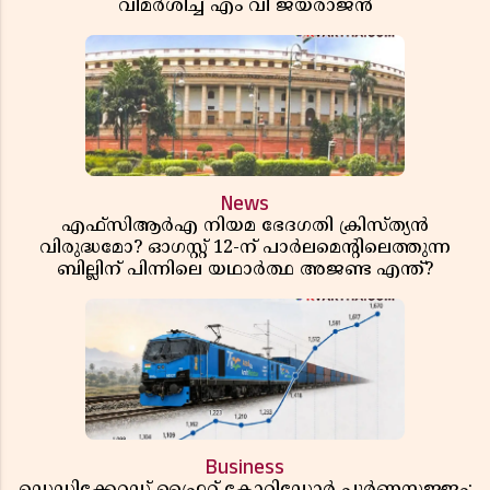
വിമർശിച്ച് എം വി ജയരാജൻ
News
എഫ്സിആർഎ നിയമ ഭേദഗതി ക്രിസ്ത്യൻ
വിരുദ്ധമോ? ഓഗസ്റ്റ് 12-ന് പാർലമെന്റിലെത്തുന്ന
ബില്ലിന് പിന്നിലെ യഥാർത്ഥ അജണ്ട എന്ത്?
Business
ഡെഡിക്കേറ്റഡ് ഫ്രൈറ്റ് കോറിഡോർ പൂർണസജ്ജം;