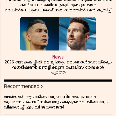
കാർഗോ ടെർമിനലുകളിലൂടെ ഇന്ത്യൻ
റെയിൽവേയുടെ ചരക്ക് ഗതാഗതത്തിൽ വൻ കുതിപ്പ്
News
2026 ലോകകപ്പിൽ മെസ്സിക്കും റൊണാൾഡോയ്ക്കും
വധഭീഷണി; ഞെട്ടിക്കുന്ന പോലീസ് രേഖകൾ
പുറത്ത്
Recommended
അർജുൻ ആയങ്കിയെ തൂഫാനിലേതു പോലെ
തൂക്കണം; പൊലീസിനെയും ആഭ്യന്തരമന്ത്രിയെയും
വിമർശിച്ച് എം വി ജയരാജൻ