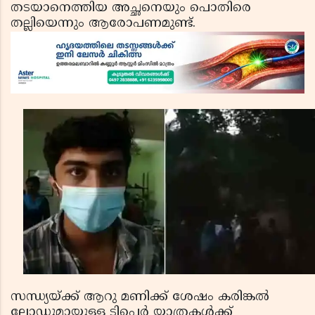
തടയാനെത്തിയ അച്ഛനെയും പൊതിരെ
തല്ലിയെന്നും ആരോപണമുണ്ട്.
സന്ധ്യയ്ക്ക് ആറു മണിക്ക് ശേഷം കരിങ്കൽ
ലോഡുമായുള്ള ടിപെർ യാത്രകൾക്ക്