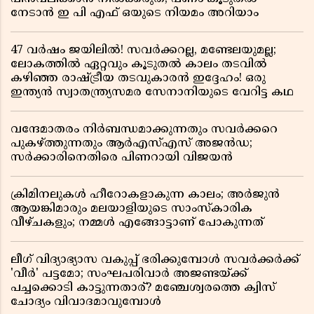
നേടാൻ ഇ പി എഫ് ഒയുടെ നിയമം അറിയാം
47 വർഷം ജയിലിൽ! സവർക്കറല്ല, മണ്ടേലയുമല്ല;
ലോകത്തിൽ ഏറ്റവും കൂടുതൽ കാലം തടവിൽ
കഴിഞ്ഞ രാഷ്ട്രീയ തടവുകാരൻ ഇദ്ദേഹം! ഒരു
ഇന്ത്യൻ സ്വാതന്ത്ര്യസമര സേനാനിയുടെ വേറിട്ട കഥ
വന്ദേമാതരം നിർബന്ധമാക്കുന്നതും സവർക്കറെ
പുകഴ്ത്തുന്നതും ആർഎസ്എസ് അജൻഡ;
സർക്കാരിനെതിരെ പിണറായി വിജയൻ
ക്രിമിനലുകൾ ഹീറോകളാകുന്ന കാലം; അർജുൻ
ആയങ്കിമാരും മലയാളിയുടെ സാംസ്കാരിക
വീഴ്ചകളും; നമ്മൾ എങ്ങോട്ടാണ് പോകുന്നത്
ലീഗ് വിദ്യാഭ്യാസ വകുപ്പ് ഭരിക്കുമ്പോൾ സവർക്കർക്ക്
'വീർ' പട്ടമോ; സംഘപരിവാർ അജണ്ടയ്ക്ക്
പച്ചക്കൊടി കാട്ടുന്നതാര്? മഞ്ചേശ്വരത്തെ ക്വിസ്
ചോദ്യം വിവാദമാവുമ്പോൾ