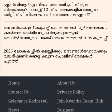
എഫ്സിആർഎ നിയമ ഭേദഗതി ക്രിസ്ത്യൻ
വിരുദ്ധമോ? ഓഗസ്റ്റ് 12-ന് പാർലമെന്റിലെത്തുന്ന
ബില്ലിന് പിന്നിലെ യഥാർത്ഥ അജണ്ട എന്ത്?
ഡെഡിക്കേറ്റഡ് ഫ്രൈറ്റ് കോറിഡോർ പൂർണസജ്ജം;
കാർഗോ ടെർമിനലുകളിലൂടെ ഇന്ത്യൻ
റെയിൽവേയുടെ ചരക്ക് ഗതാഗതത്തിൽ വൻ കുതിപ്പ്
2026 ലോകകപ്പിൽ മെസ്സിക്കും റൊണാൾഡോയ്ക്കും
വധഭീഷണി; ഞെട്ടിക്കുന്ന പോലീസ് രേഖകൾ
പുറത്ത്
Home
About Us
Contact Us
Privacy Policy
Grievance Redressal
Join Kvartha Team Club
News
Business