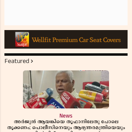
Featured
News
അർജുൻ ആയങ്കിയെ തൂഫാനിലേതു പോലെ
തൂക്കണം; പൊലീസിനെയും ആഭ്യന്തരമന്ത്രിയെയും