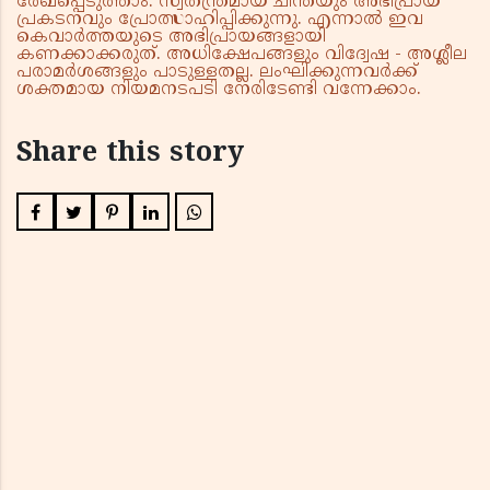
രേഖപ്പെടുത്താം. സ്വതന്ത്രമായ ചിന്തയും അഭിപ്രായ
പ്രകടനവും പ്രോത്സാഹിപ്പിക്കുന്നു. എന്നാൽ ഇവ
കെവാർത്തയുടെ അഭിപ്രായങ്ങളായി
കണക്കാക്കരുത്. അധിക്ഷേപങ്ങളും വിദ്വേഷ - അശ്ലീല
പരാമർശങ്ങളും പാടുള്ളതല്ല. ലംഘിക്കുന്നവർക്ക്
ശക്തമായ നിയമനടപടി നേരിടേണ്ടി വന്നേക്കാം.
Share this story