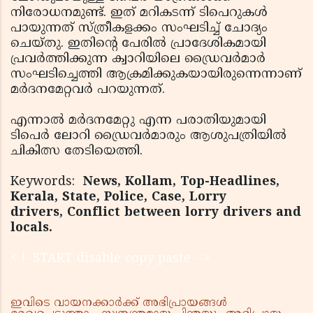
നിരോധനമുണ്ട്. ഇത് മറികടന്ന് ടിപെറുകൾ
പായുന്നത് സ്ത്രീകളക്കം സംഘടിച്ച് ചോദ്യം
ചെയ്തു. ഇതിന്റെ പേരിൽ പ്രാദേശികമായി
പ്രവർത്തിക്കുന്ന ക്വാറിയിലെ ഡ്രൈവർമാർ
സംഘടിച്ചെത്തി ആക്രമിക്കുകയായിരുന്നെന്നാണ്
മർദനമേറ്റവർ പറയുന്നത്.
എന്നാൽ മർദനമേറ്റു എന്ന പരാതിയുമായി
ടിപെർ ലോറി ഡ്രൈവർമാരും ആശുപത്രിയിൽ
ചികിത്സ തേടിയെത്തി.
Keywords:
News, Kollam, Top-Headlines,
Kerala, State, Police, Case, Lorry
drivers, Conflict between lorry drivers and
locals.
< !- START disable copy paste -->
ഇവിടെ വായനക്കാർക്ക് അഭിപ്രായങ്ങൾ