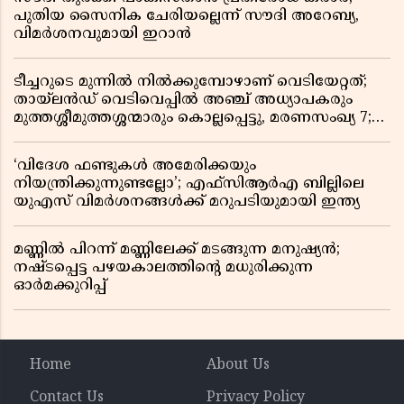
പുതിയ സൈനിക ചേരിയല്ലെന്ന് സൗദി അറേബ്യ,
വിമർശനവുമായി ഇറാൻ
ടീച്ചറുടെ മുന്നിൽ നിൽക്കുമ്പോഴാണ് വെടിയേറ്റത്;
തായ്‌ലൻഡ് വെടിവെപ്പിൽ അഞ്ച് അധ്യാപകരും
മുത്തശ്ശീമുത്തശ്ശന്മാരും കൊല്ലപ്പെട്ടു, മരണസംഖ്യ 7;
ഞെട്ടിക്കുന്ന വെളിപ്പെടുത്തലുകൾ
‘വിദേശ ഫണ്ടുകൾ അമേരിക്കയും
നിയന്ത്രിക്കുന്നുണ്ടല്ലോ’; എഫ്സിആർഎ ബില്ലിലെ
യുഎസ് വിമർശനങ്ങൾക്ക് മറുപടിയുമായി ഇന്ത്യ
മണ്ണിൽ പിറന്ന് മണ്ണിലേക്ക് മടങ്ങുന്ന മനുഷ്യൻ;
നഷ്ടപ്പെട്ട പഴയകാലത്തിൻ്റെ മധുരിക്കുന്ന
ഓർമക്കുറിപ്പ്
Home
About Us
Contact Us
Privacy Policy