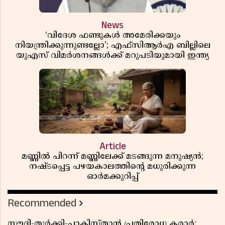
News
‘വിദേശ ഫണ്ടുകൾ അമേരിക്കയും
നിയന്ത്രിക്കുന്നുണ്ടല്ലോ’; എഫ്സിആർഎ ബില്ലിലെ
യുഎസ് വിമർശനങ്ങൾക്ക് മറുപടിയുമായി ഇന്ത്യ
Article
മണ്ണിൽ പിറന്ന് മണ്ണിലേക്ക് മടങ്ങുന്ന മനുഷ്യൻ;
നഷ്ടപ്പെട്ട പഴയകാലത്തിൻ്റെ മധുരിക്കുന്ന
ഓർമക്കുറിപ്പ്
Recommended
സൗദി-തുർക്കി-പാകിസ്താൻ പ്രതിരോധ കരാർ;