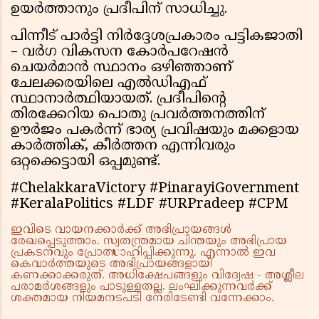
ഉയർത്താനും പ്രദീപിന് സാധിച്ചു.
പിന്നീട് പാർട്ടി നിർദ്ദേശപ്രകാരം പട്ടികജാതി
– വർഗ വികസന കോർപറേഷൻ
ചെയർമാൻ സ്ഥാനം ഒഴിഞ്ഞാണ്
ചേലക്കരയിലെ എൽഡിഎഫ്
സ്ഥാനാർത്ഥിയായത്. പ്രദീപിൻ്റെ
തിരക്കേറിയ പൊതു പ്രവർത്തനത്തിന്
ഊർജം പകർന്ന് ഭാര്യ പ്രവിഷയും മക്കളായ
കാർത്തിക്, കീർത്തന എന്നിവരും
ഒറ്റക്കെട്ടായി ഒപ്പമുണ്ട്.
#ChelakkaraVictory #PinarayiGovernment
#KeralaPolitics #LDF #URPradeep #CPM
ഇവിടെ വായനക്കാർക്ക് അഭിപ്രായങ്ങൾ
രേഖപ്പെടുത്താം. സ്വതന്ത്രമായ ചിന്തയും അഭിപ്രായ
പ്രകടനവും പ്രോത്സാഹിപ്പിക്കുന്നു. എന്നാൽ ഇവ
കെവാർത്തയുടെ അഭിപ്രായങ്ങളായി
കണക്കാക്കരുത്. അധിക്ഷേപങ്ങളും വിദ്വേഷ - അശ്ലീല
പരാമർശങ്ങളും പാടുള്ളതല്ല. ലംഘിക്കുന്നവർക്ക്
ശക്തമായ നിയമനടപടി നേരിടേണ്ടി വന്നേക്കാം.