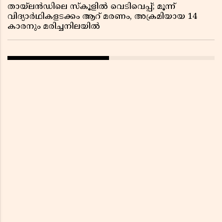
തായ്‌ലൻഡിലെ സ്‌കൂളിൽ വെടിവെപ്പ്; മൂന്ന്
വിദ്യാർഥികളടക്കം ആറ് മരണം, അക്രമിയായ 14
കാരനും മരിച്ചനിലയിൽ