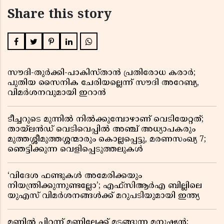
Share this story
സൗദി-തുർക്കി-പാകിസ്താൻ പ്രതിരോധ കരാർ;
പുതിയ സൈനിക ചേരിയല്ലെന്ന് സൗദി അറേബ്യ,
വിമർശനവുമായി ഇറാൻ
ടീച്ചറുടെ മുന്നിൽ നിൽക്കുമ്പോഴാണ് വെടിയേറ്റത്;
തായ്‌ലൻഡ് വെടിവെപ്പിൽ അഞ്ച് അധ്യാപകരും
മുത്തശ്ശീമുത്തശ്ശന്മാരും കൊല്ലപ്പെട്ടു, മരണസംഖ്യ 7;
ഞെട്ടിക്കുന്ന വെളിപ്പെടുത്തലുകൾ
‘വിദേശ ഫണ്ടുകൾ അമേരിക്കയും
നിയന്ത്രിക്കുന്നുണ്ടല്ലോ’; എഫ്സിആർഎ ബില്ലിലെ
യുഎസ് വിമർശനങ്ങൾക്ക് മറുപടിയുമായി ഇന്ത്യ
മണ്ണിൽ പിറന്ന് മണ്ണിലേക്ക് മടങ്ങുന്ന മനുഷ്യൻ;