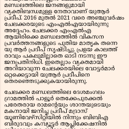
മണ്ഡലത്തിലെ ജനങ്ങളുമായി
വ്യക്തിബന്ധമുള്ള നേതാവാണ് യുആർ
പ്രദീപ്‌. 2016 മുതൽ 2021 വരെ അഞ്ചുവർഷം
ചേലക്കരയുടെ എംഎൽഎയായിരുന്നു
അദ്ദേഹം. ചേലക്കര എംഎൽഎ
ആയിരിക്കെ മണ്ഡലത്തിൽ വികസന
പ്രവർത്തനങ്ങളുടെ പുതിയ മാതൃക തന്നെ
യു ആർ പ്രദീപ് സൃഷ്ടിച്ചു. പ്രളയ കാലത്ത്‌
രാവും പകലുമില്ലാതെ ഓടി നടന്നു ഈ
ജനപ്രതിനിധി. ഇതെല്ലാം വ്യക്തമായി
അറിയാവുന്ന ചേലക്കരയിലെ വോട്ടർമാർ
ഒറ്റക്കെട്ടായി യുആർ പ്രദീപിനെ
തെരഞ്ഞെടുക്കുകയായിരുന്നു.
ചേലക്കര മണ്ഡലത്തിലെ ദേശമംഗലം
ഗ്രാമത്തിൽ പാളൂർ തെക്കേപുരക്കൽ
പരേതരായ രാമൻ്റെയും ശാന്തയുടെയും
മകനായി ജനിച്ച പ്രദീപ് മദ്രാസ്‌
യൂണിവേഴ്സിറ്റിയിൽ നിന്നും ബിബിഎ
ബിരുദവും കമ്പ്യൂട്ടർ ആപ്ലിക്കേഷനിൽ