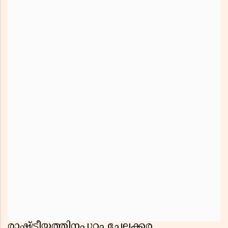
രാഷ്ട്രീയത്തിനപ്പുറം ചേലക്കര