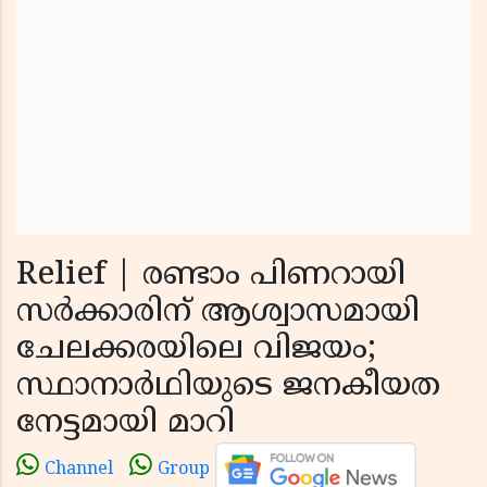
Relief | രണ്ടാം പിണറായി
സർക്കാരിന് ആശ്വാസമായി
ചേലക്കരയിലെ വിജയം;
സ്ഥാനാർഥിയുടെ ജനകീയത
നേട്ടമായി മാറി
Channel
Group