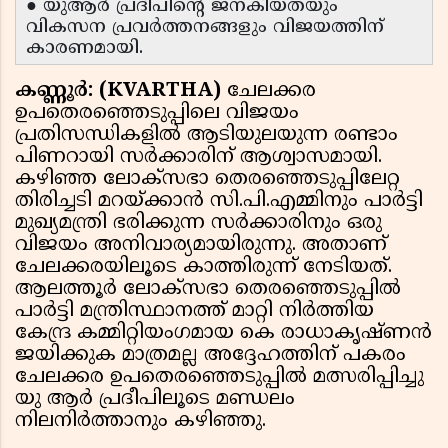
● യുആർ പ്രദീപിന്റെ ജനകീയതയും
വികസന പ്രവർത്തനങ്ങളും വിജയത്തിന്
കാരണമായി.
കണ്ണൂർ: (KVARTHA)
ചേലക്കര
ഉപതെരഞ്ഞെടുപ്പിലെ വിജയം
പ്രതിസന്ധികളിൽ ആടിയുലയുന്ന രണ്ടാം
പിണറായി സർക്കാരിന് ആശ്വാസമായി.
കഴിഞ്ഞ ലോക്സഭാ തെരഞ്ഞെടുപ്പിലേറ്റ
തിരിച്ചടി മറയ്ക്കാൻ സി.പി.എമ്മിനും പാർട്ടി
മുഖ്യമന്ത്രി ഭരിക്കുന്ന സർക്കാരിനും ഒരു
വിജയം അനിവാര്യമായിരുന്നു. അതാണ്
ചേലക്കരയിലൂടെ കാത്തിരുന്ന് നേടിയത്.
ആലത്തൂർ ലോക്സഭാ തെരഞ്ഞെടുപ്പിൽ
പാർട്ടി മന്ത്രിസ്ഥാനത്ത് മാറ്റി നിർത്തിയ
കേന്ദ്ര കമ്മിറ്റിയംഗമായ കെ രാധാകൃഷ്ണൻ
ജയിക്കുക മാത്രമല്ല അദ്ദേഹത്തിന് പകരം
ചേലക്കര ഉപതെരഞ്ഞെടുപ്പിൽ മത്സരിപ്പിച്ചു
യു ആർ പ്രദീപിലൂടെ മണ്ഡലം
നിലനിർത്താനും കഴിഞ്ഞു.