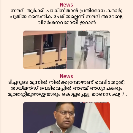
News
സൗദി-തുർക്കി-പാകിസ്താൻ പ്രതിരോധ കരാർ;
പുതിയ സൈനിക ചേരിയല്ലെന്ന് സൗദി അറേബ്യ,
വിമർശനവുമായി ഇറാൻ
News
ടീച്ചറുടെ മുന്നിൽ നിൽക്കുമ്പോഴാണ് വെടിയേറ്റത്;
തായ്‌ലൻഡ് വെടിവെപ്പിൽ അഞ്ച് അധ്യാപകരും
മുത്തശ്ശീമുത്തശ്ശന്മാരും കൊല്ലപ്പെട്ടു, മരണസംഖ്യ 7;
ഞെട്ടിക്കുന്ന വെളിപ്പെടുത്തലുകൾ