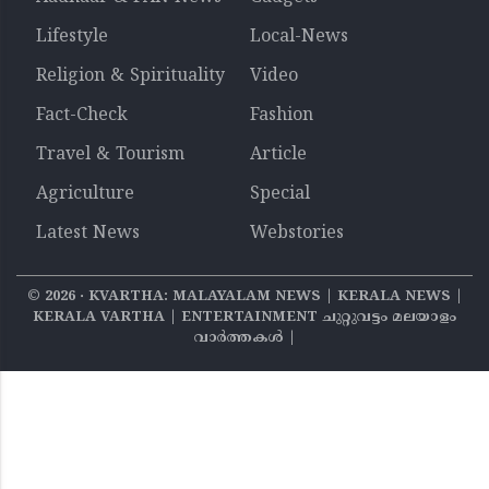
Lifestyle
Local-News
Religion & Spirituality
Video
Fact-Check
Fashion
Travel & Tourism
Article
Agriculture
Special
Latest News
Webstories
©
2026
‧ KVARTHA: MALAYALAM NEWS | KERALA NEWS |
KERALA VARTHA | ENTERTAINMENT ചുറ്റുവട്ടം മലയാളം
വാര്‍ത്തകൾ |