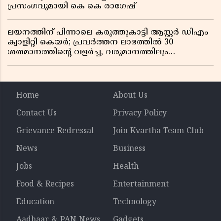
പ്രസംഗവുമായി കെ കെ രാഗേഷ്
ലയനത്തിന് പിന്നാലെ കരുത്തുകാട്ടി ആസ്റ്റർ ഡിഎം
ക്വാളിറ്റി കെയർ; പ്രവർത്തന ലാഭത്തിൽ 30
ശതമാനത്തിൻ്റെ വളർച്ച, വരുമാനത്തിലും
ലാഭത്തിലും വൻ കുതിപ്പ് രേഖപ്പെടുത്തി ആദ്യ പാദ
റിപ്പോർട്ട് പുറത്ത്
Home
About Us
Contact Us
Privacy Policy
Grievance Redressal
Join Kvartha Team Club
News
Business
Jobs
Health
Food & Recipes
Entertainment
Education
Technology
Aadhaar & PAN News
Gadgets