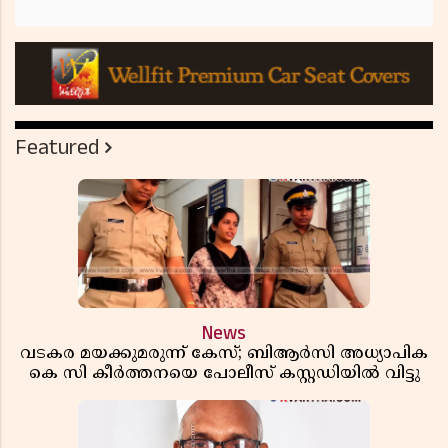
Featured
News
വടകര മയക്കുമരുന്ന് കേസ്; ബിആർസി അധ്യാപിക
കെ സി കീർത്തനയെ പോലീസ് കസ്റ്റഡിയിൽ വിട്ടു