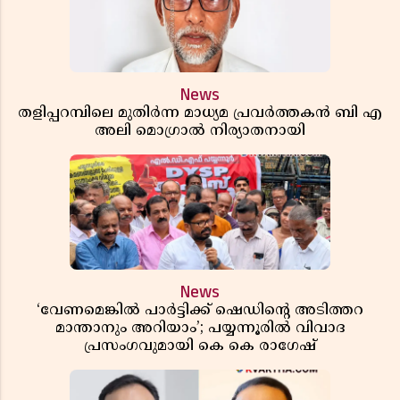
News
തളിപ്പറമ്പിലെ മുതിർന്ന മാധ്യമ പ്രവർത്തകൻ ബി എ
അലി മൊഗ്രാൽ നിര്യാതനായി
News
‘വേണമെങ്കിൽ പാർട്ടിക്ക് ഷെഡിൻ്റെ അടിത്തറ
മാന്താനും അറിയാം’; പയ്യന്നൂരിൽ വിവാദ
പ്രസംഗവുമായി കെ കെ രാഗേഷ്