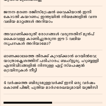
ജനന-മരണ രജിസ്ട്രേഷൻ വൈകിയാൽ ഇനി
കോടതി കയറണം; ഇന്ത്യയിൽ നിയമങ്ങളിൽ വന്ന
വലിയ മാറ്റങ്ങൾ അറിയാം
അവഗണിക്കരുത്! രോഗങ്ങൾ വരുന്നതിന് മുൻപ്
കൈവെള്ള കാണിച്ചുതരുന്ന ഈ 5 വലിയ
സൂചനകൾ അറിയാമോ?
ഓണക്കാലത്തെ തിരക്ക് കുറയ്ക്കാൻ റെയിൽവേ;
യാത്രാക്ലേശത്തിന് പരിഹാരം; ബംഗ്ളൂരു, ഹുബ്ബള്ളി
എന്നിവിടങ്ങളിൽ നിന്നുള്ള എട്ട് സ്പെഷ്യൽ
ട്രെയിനുകൾ നീട്ടി
4 വർഷത്തെ ബിരുദമുള്ളവർക്ക് ഇനി ഒരു വർഷം
കൊണ്ട് പിജി; പുതിയ മാർഗരേഖയുമായി യുജിസി