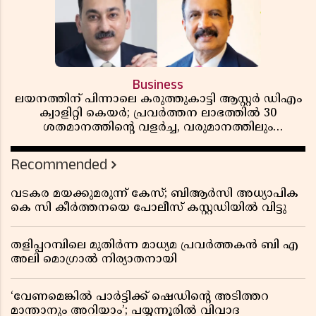
Business
ലയനത്തിന് പിന്നാലെ കരുത്തുകാട്ടി ആസ്റ്റർ ഡിഎം
ക്വാളിറ്റി കെയർ; പ്രവർത്തന ലാഭത്തിൽ 30
ശതമാനത്തിൻ്റെ വളർച്ച, വരുമാനത്തിലും
ലാഭത്തിലും വൻ കുതിപ്പ് രേഖപ്പെടുത്തി ആദ്യ പാദ
റിപ്പോർട്ട് പുറത്ത്
Recommended
വടകര മയക്കുമരുന്ന് കേസ്; ബിആർസി അധ്യാപിക
കെ സി കീർത്തനയെ പോലീസ് കസ്റ്റഡിയിൽ വിട്ടു
തളിപ്പറമ്പിലെ മുതിർന്ന മാധ്യമ പ്രവർത്തകൻ ബി എ
അലി മൊഗ്രാൽ നിര്യാതനായി
‘വേണമെങ്കിൽ പാർട്ടിക്ക് ഷെഡിൻ്റെ അടിത്തറ
മാന്താനും അറിയാം’; പയ്യന്നൂരിൽ വിവാദ