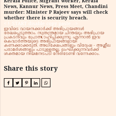
Kerala Police, Migrant worker, Kerala
News, Kannur News, Press Meet, Chandini
murder: Minister P Rajeev says will check
whether there is security breach.
< !- START disable copy paste -->
ഇവിടെ വായനക്കാർക്ക് അഭിപ്രായങ്ങൾ
രേഖപ്പെടുത്താം. സ്വതന്ത്രമായ ചിന്തയും അഭിപ്രായ
പ്രകടനവും പ്രോത്സാഹിപ്പിക്കുന്നു. എന്നാൽ ഇവ
കെവാർത്തയുടെ അഭിപ്രായങ്ങളായി
കണക്കാക്കരുത്. അധിക്ഷേപങ്ങളും വിദ്വേഷ - അശ്ലീല
പരാമർശങ്ങളും പാടുള്ളതല്ല. ലംഘിക്കുന്നവർക്ക്
ശക്തമായ നിയമനടപടി നേരിടേണ്ടി വന്നേക്കാം.
Share this story