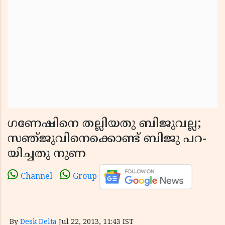
ഗണേ­ഷി­നെ തല്ലിയ­തു ബി­ജുവല്ല;
സ­ഞ്­ജു­വി­നെ­ക്കൊ­ണ്ട് ബി­ജു പ­റ­
യിച്ച­തു നുണ
Channel
Group
By
Desk Delta
Jul 22, 2013, 11:43 IST