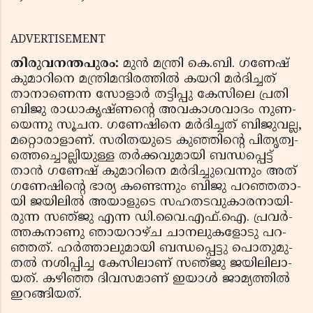
ADVERTISEMENT
തിരു­വ­ന­ന്ത­പുരം:
മുന്‍ മന്ത്രി കെ.ബി. ഗ­ണേ­ഷ്
കു­മാ­റി­നെ മന്ത്രിമ­ന്ദി­ര­ത്തില്‍ കയ­റി മര്‍­ദിച്ച­ത്
താ­നാ­ണെ­ന്ന സോ­ളാര്‍ ത­ട്ടി­പ്പു കേ­സി­ലെ പ്ര­തി
ബി­ജു രാ­ധാ­കൃ­ഷ്ണ­ന്റെ അ­വ­കാ­ശ­വാ­ദം നു­ണ­
യെ­ന്നു സൂച­ന. ഗ­ണേ­ഷി­നെ മര്‍­ദിച്ച­ത് ബി­ജു­വല്ല,
മ­റ്റൊ­രാ­ളാണ്. സ­രി­ത­യു­ടെ കു­ഞ്ഞി­ന്റെ പി­തൃ­ത്വ­
ത്തെ­ച്ചൊല്ലി­യു­ള്ള തര്‍­ക്ക­വു­മാ­യി ബ­ന്ധ­പ്പെ­ട്ട്
താന്‍ ഗ­ണേ­ഷ് കു­മാ­റി­നെ മര്‍­ദി­ച്ചു­വെന്നും അ­ത്
ഗ­ണേ­ഷി­ന്റെ ഭാ­ര്യ ക­ണ്ടെ­ന്നും ബി­ജു പ­റ­ഞ്ഞ­താ­
യി ജ­യി­ലില്‍ അ­യാ­ളു­ടെ സ­ഹ­ത­ട­വു­കാ­ര­നാ­യി­
രു­ന്ന സ­ഞ്­ജു എ­ന്ന ഡി­.വൈ.എ­ഫ്­.ഐ. പ്ര­വര്‍­
ത്ത­ക­നാ­ണു ഞാ­യ­റാ­ഴ്­ച ചാ­ന­ലു­ക­ളോ­ടു പ­റ­
ഞ്ഞത്. ഹ­ര്‍­ത്താ­ലു­മാ­യി ബ­ന്ധ­പ്പെ­ട്ടു പൊ­തു­മു­
ത­ല്‍ ന­ശി­പ്പി­ച്ച കേ­സി­ലാ­ണ് സ­ഞ്­ജു ജ­യി­ലി­ലാ­
യത്. ക­ഴി­ഞ്ഞ ദി­വ­സ­മാ­ണ് ഇ­യാള്‍ ജാ­മ്യ­ത്തില്‍
ഇ­റ­ങ്ങി­യ­ത്.