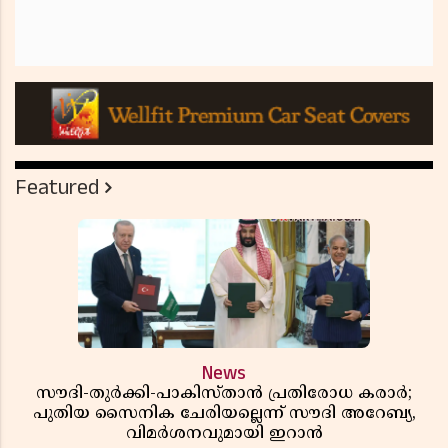
Featured
News
സൗദി-തുർക്കി-പാകിസ്താൻ പ്രതിരോധ കരാർ;
പുതിയ സൈനിക ചേരിയല്ലെന്ന് സൗദി അറേബ്യ,
വിമർശനവുമായി ഇറാൻ