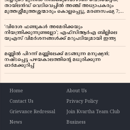
തായ്‌ലൻഡ് വെടിവെപ്പിൽ അഞ്ച് അധ്യാപകരും
മുത്തശ്ശീമുത്തശ്ശന്മാരും കൊല്ലപ്പെട്ടു, മരണസംഖ്യ 7;
ഞെട്ടിക്കുന്ന വെളിപ്പെടുത്തലുകൾ
‘വിദേശ ഫണ്ടുകൾ അമേരിക്കയും
നിയന്ത്രിക്കുന്നുണ്ടല്ലോ’; എഫ്സിആർഎ ബില്ലിലെ
യുഎസ് വിമർശനങ്ങൾക്ക് മറുപടിയുമായി ഇന്ത്യ
മണ്ണിൽ പിറന്ന് മണ്ണിലേക്ക് മടങ്ങുന്ന മനുഷ്യൻ;
നഷ്ടപ്പെട്ട പഴയകാലത്തിൻ്റെ മധുരിക്കുന്ന
ഓർമക്കുറിപ്പ്
Home
About Us
Contact Us
Privacy Policy
Grievance Redressal
Join Kvartha Team Club
News
Business