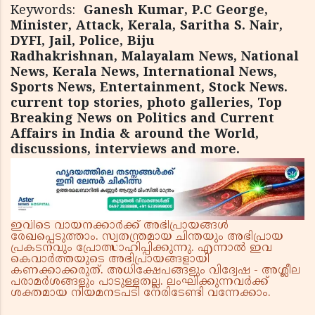
Keywords:
Ganesh Kumar, P.C George,
Minister, Attack, Kerala, Saritha S. Nair,
DYFI, Jail, Police, Biju
Radhakrishnan, Malayalam News, National
News, Kerala News, International News,
Sports News, Entertainment, Stock News.
current top stories, photo galleries, Top
Breaking News on Politics and Current
Affairs in India & around the World,
discussions, interviews and more.
ഇവിടെ വായനക്കാർക്ക് അഭിപ്രായങ്ങൾ
രേഖപ്പെടുത്താം. സ്വതന്ത്രമായ ചിന്തയും അഭിപ്രായ
പ്രകടനവും പ്രോത്സാഹിപ്പിക്കുന്നു. എന്നാൽ ഇവ
കെവാർത്തയുടെ അഭിപ്രായങ്ങളായി
കണക്കാക്കരുത്. അധിക്ഷേപങ്ങളും വിദ്വേഷ - അശ്ലീല
പരാമർശങ്ങളും പാടുള്ളതല്ല. ലംഘിക്കുന്നവർക്ക്
ശക്തമായ നിയമനടപടി നേരിടേണ്ടി വന്നേക്കാം.