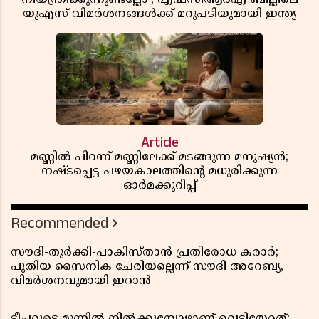
യുഎസ് വിമർശനങ്ങൾക്ക് മറുപടിയുമായി ഇന്ത്യ
Article
മണ്ണിൽ പിറന്ന് മണ്ണിലേക്ക് മടങ്ങുന്ന മനുഷ്യൻ;
നഷ്ടപ്പെട്ട പഴയകാലത്തിൻ്റെ മധുരിക്കുന്ന
ഓർമക്കുറിപ്പ്
Recommended
സൗദി-തുർക്കി-പാകിസ്താൻ പ്രതിരോധ കരാർ;
പുതിയ സൈനിക ചേരിയല്ലെന്ന് സൗദി അറേബ്യ,
വിമർശനവുമായി ഇറാൻ
ടീച്ചറുടെ മുന്നിൽ നിൽക്കുമ്പോഴാണ് വെടിയേറ്റത്;