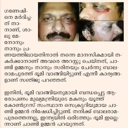
ഗ­ണേ­ഷി­
നെ മര്‍­ദിച്ച­
ത് താ­
നാണ്, ശാ­
ലു മേ­
നോനും
താനും പ്ര­
ണ­യ­ത്തി­ലാ­യ­തി­നാല്‍ ത­ന്നെ മാ­ന­സി­ക­മാ­യി ത­
കര്‍­ക്കാ­നാ­ണ് അവ­രെ അ­റ­സ്റ്റു ചെ­യ്­തത്, ചാ­
ണ്ടി ഉ­മ്മനും താ­നും സ­രി­തയും ചേര്‍­ന്നു ബാ­ല­
രാ­മ­പുര­ത്ത് ഭൂ­മി വാ­ങ്ങി­യി­ട്ടു­ണ്ട് എ­ന്നീ കാ­ര്യ­ങ്ങ­
ളാ­ണ് സ­ഞ്­ജു പ­റ­ഞ്ഞ­ത്.
ഇ­തില്‍, ഭൂ­മി വാ­ങ്ങി­യ­തു­മാ­യി ബ­ന്ധ­പ്പെ­ട്ട ആ­
രോ­പ­ണം മു­ഖ്യ­മ­ന്ത്രി­യു­ടെ മ­കനും യൂ­ത്ത്
കോണ്‍­ഗ്ര­സ് സം­സ്ഥാ­ന സെ­ക്ര­ട്ട­റി­യുമാ­യ ചാ­
ണ്ടി ഉ­മ്മന്‍ നി­ഷേ­ധി­ച്ചി­ട്ടുണ്ട്. ത­നി­ക്ക് ബാ­ല­രാ­മ­
പു­ര­ത്തെ­ന്നല്ല, ഇ­ന്ത്യ­യില്‍ ഒ­രി­ടത്തും ഭൂ­മി ഇ­ല്ലെ­
ന്നാ­ണ് ചാ­ണ്ടി ഉ­മ്മന്‍ പ­റ­യു­ന്ന­ത്.