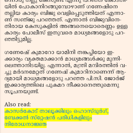
ന്നൊ­രു തല്ലു കേ­സു­ണ്ട് എ­ന്നു പറ­ഞ്ഞ് കോ­ട­തി­
യില്‍ പോ­കാ­നി­റ­ങ്ങു­മ്പോ­ഴാ­ണ് ഗ­ണേ­ഷി­നെ
തല്ലി­യ കാര്യം ബി­ജു വെ­ളി­പ്പെ­ടു­ത്തിയ­ത് എ­ന്നാ­
ണ് സ­ഞ്­ജു പ­റ­ഞ്ഞത്. എ­ന്നാല്‍ ബി­ജു­വി­നെ­
തിരാ­യ കേ­സു­ക­ളില്‍ അ­ങ്ങ­നെ­യൊ­രെ­ണ്ണം ഉ­ള്ള
കാ­ര്യം പോ­ലീ­സ് ഇ­തുവ­രെ മാ­ധ്യമ­ങ്ങ­ളോ­ടു പ­റ­
ഞ്ഞി­ട്ടു­മില്ല.
ഗ­ണേ­ഷേ് കുമാറോ യാ­മി­നി ത­ങ്കച്ചിയോ ഇ­
ക്കാര്യം വ്യ­ക്ത­മാ­ക്കാന്‍ മാ­ധ്യ­മ­ങ്ങള്‍­ക്കു മു­ന്നി­
ലെ­ത്താ­നി­ട­യില്ല. എ­ന്നാല്‍, മന്ത്രി മ­ന്ദി­ര­ത്തില്‍ വ­
ച്ചു മര്‍­ദ­ന­മേറ്റ­ത് ഗ­ണേ­ഷ് കു­മാ­റി­നാ­ണെ­ന്ന് ആ­
ദ്യ­മാ­യി മാ­ധ്യമ­ങ്ങ­ളോ­ടു പ­റ­ഞ്ഞ പി.സി. ജോര്‍­ജ്
ഇ­ക്കാ­ര്യ­ത്തി­ലെ പുക­മ­റ നീ­ക്കാ­നെ­ത്തു­മെ­ന്നു
സൂ­ച­ന­യുണ്ട്.
Also read:
കാസര്‍കോട് താലൂക്കിലും ഹൊസ്ദുര്‍ഗ്,
ബേക്കല്‍ സ്‌റ്റേഷന്‍ പരിധികളിലും
നിരോധനാജ്ഞ