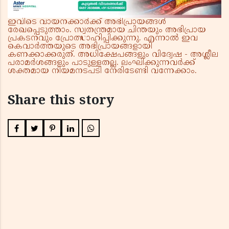
ഇവിടെ വായനക്കാർക്ക് അഭിപ്രായങ്ങൾ
രേഖപ്പെടുത്താം. സ്വതന്ത്രമായ ചിന്തയും അഭിപ്രായ
പ്രകടനവും പ്രോത്സാഹിപ്പിക്കുന്നു. എന്നാൽ ഇവ
കെവാർത്തയുടെ അഭിപ്രായങ്ങളായി
കണക്കാക്കരുത്. അധിക്ഷേപങ്ങളും വിദ്വേഷ - അശ്ലീല
പരാമർശങ്ങളും പാടുള്ളതല്ല. ലംഘിക്കുന്നവർക്ക്
ശക്തമായ നിയമനടപടി നേരിടേണ്ടി വന്നേക്കാം.
Share this story