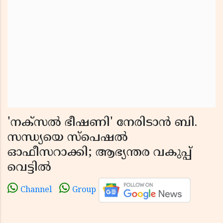
'നക്‌സല്‍ ഭീഷണി' നേരിടാന്‍ ബി.
സന്ധ്യയെ സ്പെഷല്‍
ഓഫീസറാക്കി; ആഭ്യന്തര വകുപ്പ്
വെട്ടിൽ
Channel
Group