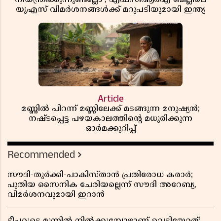
യുഎസ് വിമർശനങ്ങൾക്ക് മറുപടിയുമായി ഇന്ത്യ
Article
മണ്ണിൽ പിറന്ന് മണ്ണിലേക്ക് മടങ്ങുന്ന മനുഷ്യൻ;
നഷ്ടപ്പെട്ട പഴയകാലത്തിൻ്റെ മധുരിക്കുന്ന
ഓർമക്കുറിപ്പ്
Recommended
സൗദി-തുർക്കി-പാകിസ്താൻ പ്രതിരോധ കരാർ;
പുതിയ സൈനിക ചേരിയല്ലെന്ന് സൗദി അറേബ്യ,
വിമർശനവുമായി ഇറാൻ
ടീച്ചറുടെ മുന്നിൽ നിൽക്കുമ്പോഴാണ് വെടിയേറ്റത്;