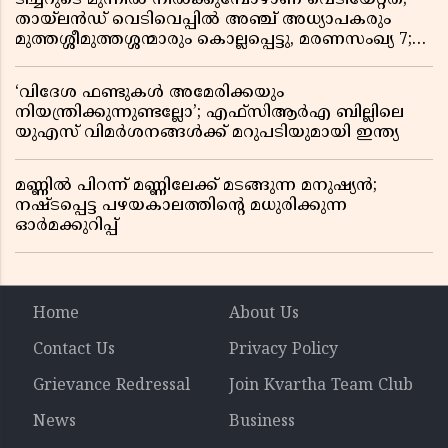
തായ്‌ലൻഡ് വെടിവെപ്പിൽ അഞ്ച് അധ്യാപകരും
മുത്തശ്ശീമുത്തശ്ശന്മാരും കൊല്ലപ്പെട്ടു, മരണസംഖ്യ 7;
ഞെട്ടിക്കുന്ന വെളിപ്പെടുത്തലുകൾ
‘വിദേശ ഫണ്ടുകൾ അമേരിക്കയും
നിയന്ത്രിക്കുന്നുണ്ടല്ലോ’; എഫ്സിആർഎ ബില്ലിലെ
യുഎസ് വിമർശനങ്ങൾക്ക് മറുപടിയുമായി ഇന്ത്യ
മണ്ണിൽ പിറന്ന് മണ്ണിലേക്ക് മടങ്ങുന്ന മനുഷ്യൻ;
നഷ്ടപ്പെട്ട പഴയകാലത്തിൻ്റെ മധുരിക്കുന്ന
ഓർമക്കുറിപ്പ്
Home
About Us
Contact Us
Privacy Policy
Grievance Redressal
Join Kvartha Team Club
News
Business