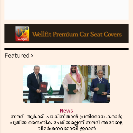
Featured
News
സൗദി-തുർക്കി-പാകിസ്താൻ പ്രതിരോധ കരാർ;
പുതിയ സൈനിക ചേരിയല്ലെന്ന് സൗദി അറേബ്യ,
വിമർശനവുമായി ഇറാൻ