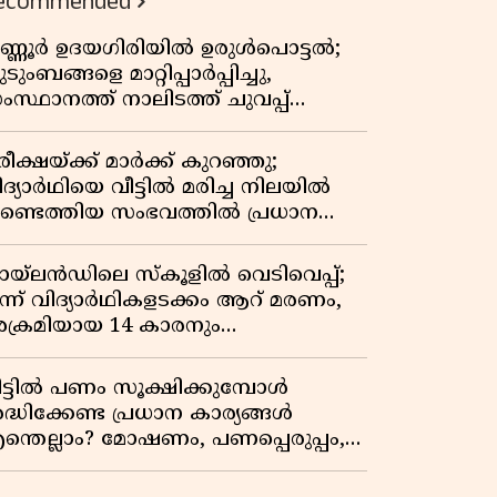
ecommended
ണ്ണൂർ ഉദയഗിരിയിൽ ഉരുൾപൊട്ടൽ;
ടുംബങ്ങളെ മാറ്റിപ്പാർപ്പിച്ചു,
ംസ്ഥാനത്ത് നാലിടത്ത് ചുവപ്പ്
ാഗ്രത
ീക്ഷയ്ക്ക് മാർക്ക് കുറഞ്ഞു;
ിദ്യാർഥിയെ വീട്ടിൽ മരിച്ച നിലയിൽ
ണ്ടെത്തിയ സംഭവത്തിൽ പ്രധാന
ധ്യാപികക്കെതിരെ പരാതി
ായ്‌ലൻഡിലെ സ്‌കൂളിൽ വെടിവെപ്പ്;
ൂന്ന് വിദ്യാർഥികളടക്കം ആറ് മരണം,
ക്രമിയായ 14 കാരനും
രിച്ചനിലയിൽ
ീട്ടിൽ പണം സൂക്ഷിക്കുമ്പോൾ
രദ്ധിക്കേണ്ട പ്രധാന കാര്യങ്ങൾ
ന്തെല്ലാം? മോഷണം, പണപ്പെരുപ്പം,
ാമ്പത്തിക സുരക്ഷ
ന്നിവയെക്കുറിച്ച് അറിയാം