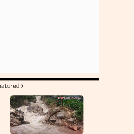
eatured