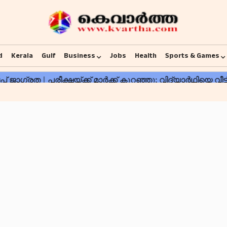
d
Kerala
Gulf
Business
Jobs
Health
Sports & Games