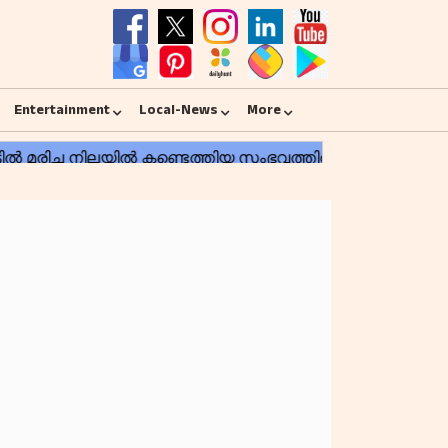
Entertainment
Local-News
More