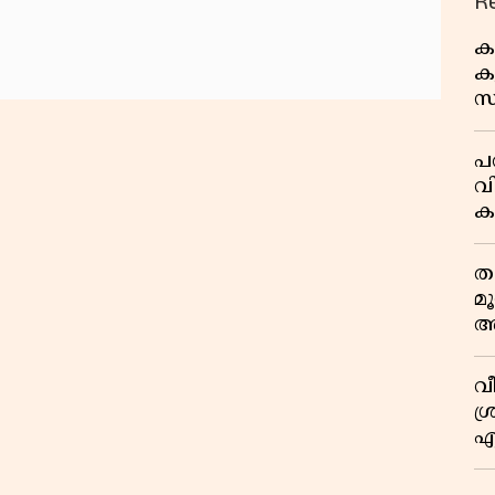
R
ക
കു
സ
ജ
പര
വ
ക
അ
ത
മ
അ
മ
വ
ശ്
എ
സ
എ