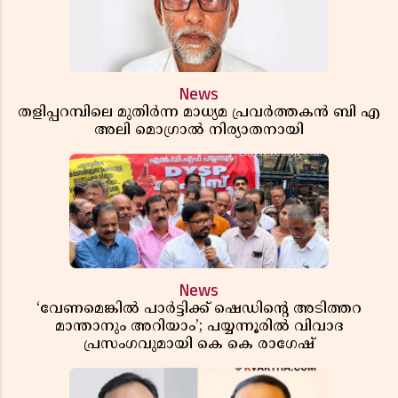
News
തളിപ്പറമ്പിലെ മുതിർന്ന മാധ്യമ പ്രവർത്തകൻ ബി എ
അലി മൊഗ്രാൽ നിര്യാതനായി
News
‘വേണമെങ്കിൽ പാർട്ടിക്ക് ഷെഡിൻ്റെ അടിത്തറ
മാന്താനും അറിയാം’; പയ്യന്നൂരിൽ വിവാദ
പ്രസംഗവുമായി കെ കെ രാഗേഷ്