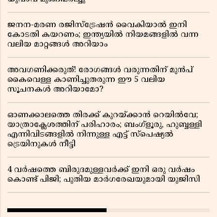
ജനന-മരണ രജിസ്ട്രേഷൻ വൈകിയാൽ ഇനി
കോടതി കയറണം; ഇന്ത്യയിൽ നിയമങ്ങളിൽ വന്ന
വലിയ മാറ്റങ്ങൾ അറിയാം
അവഗണിക്കരുത്! രോഗങ്ങൾ വരുന്നതിന് മുൻപ്
കൈവെള്ള കാണിച്ചുതരുന്ന ഈ 5 വലിയ
സൂചനകൾ അറിയാമോ?
ഓണക്കാലത്തെ തിരക്ക് കുറയ്ക്കാൻ റെയിൽവേ;
യാത്രാക്ലേശത്തിന് പരിഹാരം; ബംഗ്ളൂരു, ഹുബ്ബള്ളി
എന്നിവിടങ്ങളിൽ നിന്നുള്ള എട്ട് സ്പെഷ്യൽ
ട്രെയിനുകൾ നീട്ടി
4 വർഷത്തെ ബിരുദമുള്ളവർക്ക് ഇനി ഒരു വർഷം
കൊണ്ട് പിജി; പുതിയ മാർഗരേഖയുമായി യുജിസി