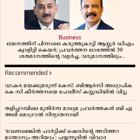
Business
ലയനത്തിന് പിന്നാലെ കരുത്തുകാട്ടി ആസ്റ്റർ ഡിഎം
ക്വാളിറ്റി കെയർ; പ്രവർത്തന ലാഭത്തിൽ 30
ശതമാനത്തിൻ്റെ വളർച്ച, വരുമാനത്തിലും
ലാഭത്തിലും വൻ കുതിപ്പ് രേഖപ്പെടുത്തി ആദ്യ പാദ
റിപ്പോർട്ട് പുറത്ത്
Recommended
വടകര മയക്കുമരുന്ന് കേസ്; ബിആർസി അധ്യാപിക
കെ സി കീർത്തനയെ പോലീസ് കസ്റ്റഡിയിൽ വിട്ടു
തളിപ്പറമ്പിലെ മുതിർന്ന മാധ്യമ പ്രവർത്തകൻ ബി എ
അലി മൊഗ്രാൽ നിര്യാതനായി
‘വേണമെങ്കിൽ പാർട്ടിക്ക് ഷെഡിൻ്റെ അടിത്തറ
മാന്താനും അറിയാം’; പയ്യന്നൂരിൽ വിവാദ