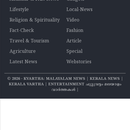
Lifestyle
Local-News
Religion & Spirituality
Video
Fact-Check
Fashion
Travel & Tourism
Article
Agriculture
Special
Latest News
Webstories
©
2026
‧ KVARTHA: MALAYALAM NEWS | KERALA NEWS |
KERALA VARTHA | ENTERTAINMENT ചുറ്റുവട്ടം മലയാളം
വാര്‍ത്തകൾ |