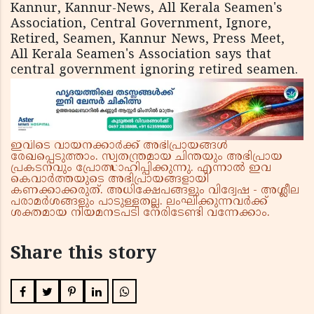
Kannur, Kannur-News, All Kerala Seamen's
Association, Central Government, Ignore,
Retired, Seamen, Kannur News, Press Meet,
All Kerala Seamen's Association says that
central government ignoring retired seamen.
ഇവിടെ വായനക്കാർക്ക് അഭിപ്രായങ്ങൾ
രേഖപ്പെടുത്താം. സ്വതന്ത്രമായ ചിന്തയും അഭിപ്രായ
പ്രകടനവും പ്രോത്സാഹിപ്പിക്കുന്നു. എന്നാൽ ഇവ
കെവാർത്തയുടെ അഭിപ്രായങ്ങളായി
കണക്കാക്കരുത്. അധിക്ഷേപങ്ങളും വിദ്വേഷ - അശ്ലീല
പരാമർശങ്ങളും പാടുള്ളതല്ല. ലംഘിക്കുന്നവർക്ക്
ശക്തമായ നിയമനടപടി നേരിടേണ്ടി വന്നേക്കാം.
Share this story