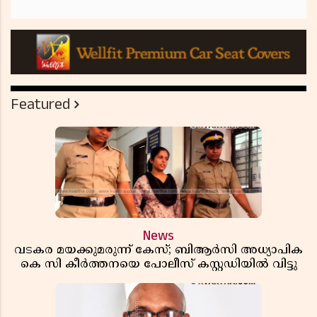
Featured
News
വടകര മയക്കുമരുന്ന് കേസ്; ബിആർസി അധ്യാപിക
കെ സി കീർത്തനയെ പോലീസ് കസ്റ്റഡിയിൽ വിട്ടു