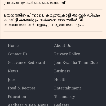
പ്രസംഗവുമായി കെ കെ രാഗേഷ്
ലയനത്തിന് പിന്നാലെ കരുത്തുകാട്ടി ആസ്റ്റർ ഡിഎം
ക്വാളിറ്റി കെയർ; പ്രവർത്തന ലാഭത്തിൽ 30
ശതമാനത്തിൻ്റെ വളർച്ച, വരുമാനത്തിലും
ലാഭത്തിലും വൻ കുതിപ്പ് രേഖപ്പെടുത്തി ആദ്യ പാദ
റിപ്പോർട്ട് പുറത്ത്
Home
About Us
Contact Us
Privacy Policy
Grievance Redressal
Join Kvartha Team Club
News
Business
Jobs
Health
Food & Recipes
Entertainment
Education
Technology
Aadhaar & PAN News
Gadgets