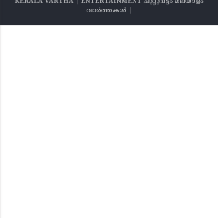
KERALA VARTHA | ENTERTAINMENT ചുറ്റുവട്ടം മലയാളം
വാര്‍ത്തകൾ |