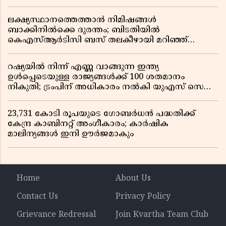
ലക്ഷ്യസ്ഥാനത്തെത്താൻ നിമിഷങ്ങൾ
ബാക്കിനിൽക്കെ ദുരന്തം; ബിടതിയിൽ
കെഎസ്ആർടിസി ബസ് തലകീഴായി മറിഞ്ഞ്
ഡ്രൈവറും കണ്ടക്ടറും മരിച്ചു
റഷ്യയിൽ നിന്ന് എണ്ണ വാങ്ങുന്ന ഇന്ത്യ
ഉൾപ്പെടെയുള്ള രാജ്യങ്ങൾക്ക് 100 ശതമാനം
നികുതി; ട്രംപിന് അധികാരം നൽകി യുഎസ് സെനറ്റ്
ബിൽ പാസാക്കി
23,731 കോടി രൂപയുടെ ഗോബർധൻ പദ്ധതിക്ക്
കേന്ദ്ര കാബിനറ്റ് അംഗീകാരം; കാർഷിക
മാലിന്യങ്ങൾ ഇനി ഊർജമാകും
Home
About Us
Contact Us
Privacy Policy
Grievance Redressal
Join Kvartha Team Club