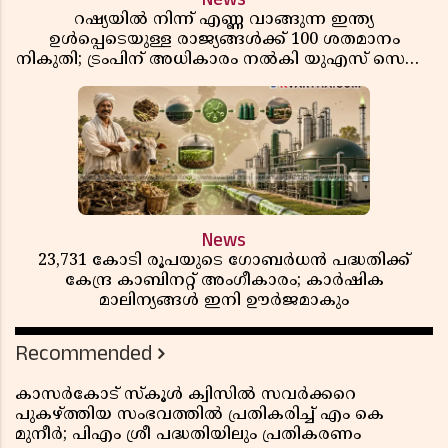
റഷ്യയിൽ നിന്ന് എണ്ണ വാങ്ങുന്ന ഇന്ത്യ
ഉൾപ്പെടെയുള്ള രാജ്യങ്ങൾക്ക് 100 ശതമാനം
നികുതി; ട്രംപിന് അധികാരം നൽകി യുഎസ് സെനറ്റ്
ബിൽ പാസാക്കി
News
23,731 കോടി രൂപയുടെ ഗോബർധൻ പദ്ധതിക്ക്
കേന്ദ്ര കാബിനറ്റ് അംഗീകാരം; കാർഷിക
മാലിന്യങ്ങൾ ഇനി ഊർജമാകും
Recommended
കാസർകോട് സ്കൂൾ ക്വിസിൽ സവർക്കറെ
പുകഴ്ത്തിയ സംഭവത്തിൽ പ്രതികരിച്ച് എം കെ
മുനീർ; പിഎം ശ്രീ പദ്ധതിയിലും പ്രതികരണം