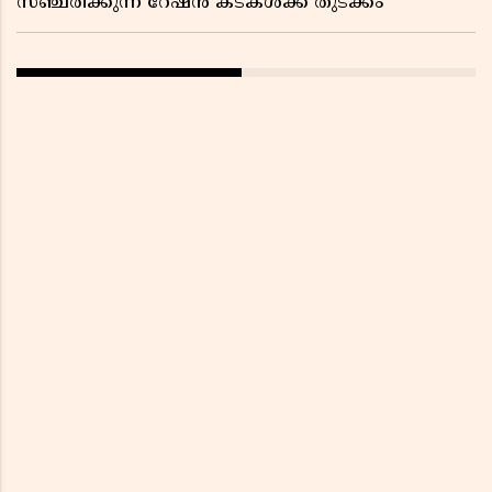
സഞ്ചരിക്കുന്ന റേഷൻ കടകൾക്ക് തുടക്കം