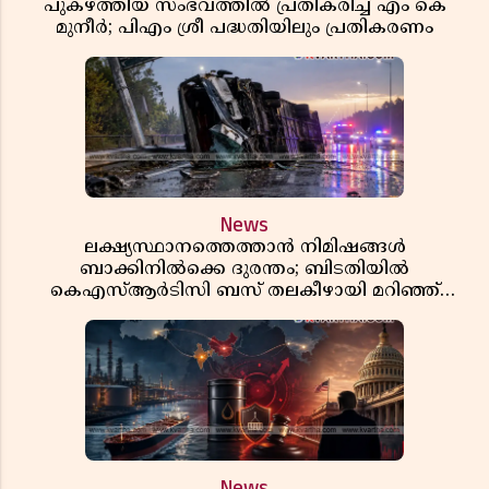
പുകഴ്ത്തിയ സംഭവത്തിൽ പ്രതികരിച്ച് എം കെ
മുനീർ; പിഎം ശ്രീ പദ്ധതിയിലും പ്രതികരണം
News
ലക്ഷ്യസ്ഥാനത്തെത്താൻ നിമിഷങ്ങൾ
ബാക്കിനിൽക്കെ ദുരന്തം; ബിടതിയിൽ
കെഎസ്ആർടിസി ബസ് തലകീഴായി മറിഞ്ഞ്
ഡ്രൈവറും കണ്ടക്ടറും മരിച്ചു
News