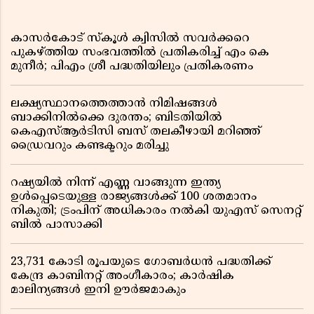
കാസർകോട് സ്കൂൾ ക്വിസിൽ സവർക്കറെ
പുകഴ്ത്തിയ സംഭവത്തിൽ പ്രതികരിച്ച് എം കെ
മുനീർ; പിഎം ശ്രീ പദ്ധതിയിലും പ്രതികരണം
ലക്ഷ്യസ്ഥാനത്തെത്താൻ നിമിഷങ്ങൾ
ബാക്കിനിൽക്കെ ദുരന്തം; ബിടതിയിൽ
കെഎസ്ആർടിസി ബസ് തലകീഴായി മറിഞ്ഞ്
ഡ്രൈവറും കണ്ടക്ടറും മരിച്ചു
റഷ്യയിൽ നിന്ന് എണ്ണ വാങ്ങുന്ന ഇന്ത്യ
ഉൾപ്പെടെയുള്ള രാജ്യങ്ങൾക്ക് 100 ശതമാനം
നികുതി; ട്രംപിന് അധികാരം നൽകി യുഎസ് സെനറ്റ്
ബിൽ പാസാക്കി
23,731 കോടി രൂപയുടെ ഗോബർധൻ പദ്ധതിക്ക്
കേന്ദ്ര കാബിനറ്റ് അംഗീകാരം; കാർഷിക
മാലിന്യങ്ങൾ ഇനി ഊർജമാകും