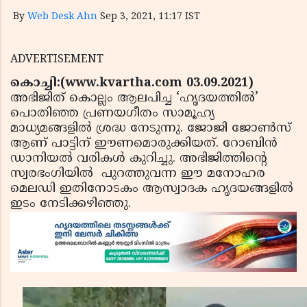
By
Web Desk Ahn
Sep 3, 2021, 11:17 IST
ADVERTISEMENT
കൊച്ചി:(www.kvartha.com 03.09.2021)
അഭിജിത് കൊല്ലം ആലപിച്ച ‘ഹൃദയത്തിൽ’
പൊതിഞ്ഞ പ്രണയഗീതം സാമൂഹ്യ
മാധ്യമങ്ങളിൽ ശ്രദ്ധ നേടുന്നു. ജോജി ജോൺസ്
ആണ് പാട്ടിന് ഈണമൊരുക്കിയത്. റോബിൻ
ഡാനിയൽ വരികള്‍ കുറിച്ചു. അഭിജിത്തിന്റെ
സ്വരഭംഗിയിൽ പുറത്തുവന്ന ഈ മനോഹര
മെലഡി ഇതിനോടകം ആസ്വാദക ഹൃദയങ്ങളിൽ
ഇടം നേടിക്കഴിഞ്ഞു.