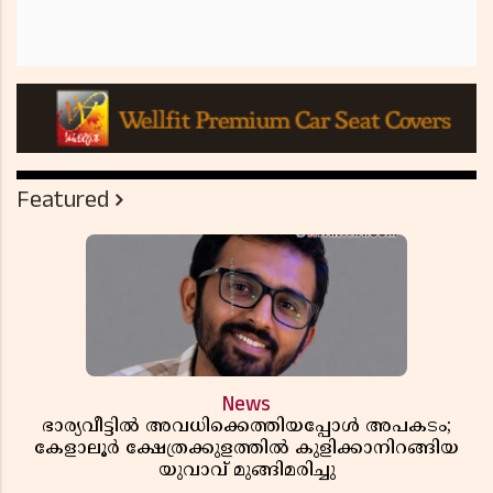
Featured
News
ഭാര്യവീട്ടിൽ അവധിക്കെത്തിയപ്പോൾ അപകടം;
കേളാലൂർ ക്ഷേത്രക്കുളത്തിൽ കുളിക്കാനിറങ്ങിയ
യുവാവ് മുങ്ങിമരിച്ചു