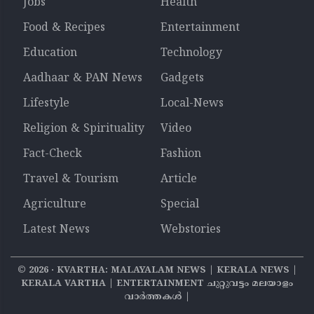
Jobs
Health
Food & Recipes
Entertainment
Education
Technology
Aadhaar & PAN News
Gadgets
Lifestyle
Local-News
Religion & Spirituality
Video
Fact-Check
Fashion
Travel & Tourism
Article
Agriculture
Special
Latest News
Webstories
©
2026
‧ KVARTHA: MALAYALAM NEWS | KERALA NEWS |
KERALA VARTHA | ENTERTAINMENT ചുറ്റുവട്ടം മലയാളം
വാര്‍ത്തകൾ |