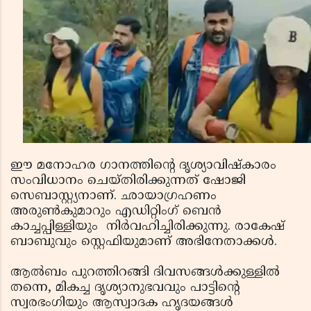
ഈ മനോഹര ഗാനത്തിന്റെ ദൃശ്യാവിഷ്കാരം
സംവിധാനം ചെയ്തിരിക്കുന്നത് ഷോജി
സെബാസ്റ്റ്യനാണ്. ഛായാ​ഗ്രഹണം
അരുൺകുമാറും എഡിറ്റിംഗ് ബെൻ
കാച്ചപ്പിള്ളിയും നിർവഹിച്ചിരിക്കുന്നു. രാകേഷ്
ബാബുവും സ്റ്റെഫിയുമാണ് അഭിനേതാക്കൾ.
ആൽബം പുറത്തിറങ്ങി ദിവസങ്ങൾക്കുള്ളിൽ
തന്നെ, മികച്ച ദൃശ്യാനുഭവവും പാട്ടിന്റെ
സ്വരഭംഗിയും ആസ്വാദക ഹൃദയങ്ങൾ