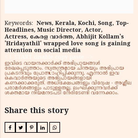
Keywords:
News, Kerala, Kochi, Song, Top-
Headlines, Music Director, Actor,
Actress, കേരള വാര്‍ത്ത, Abhijit Kollam's
'Hridayathil' wrapped love song is gaining
attention on social media
< !- START disable copy paste -->
ഇവിടെ വായനക്കാർക്ക് അഭിപ്രായങ്ങൾ
രേഖപ്പെടുത്താം. സ്വതന്ത്രമായ ചിന്തയും അഭിപ്രായ
പ്രകടനവും പ്രോത്സാഹിപ്പിക്കുന്നു. എന്നാൽ ഇവ
കെവാർത്തയുടെ അഭിപ്രായങ്ങളായി
കണക്കാക്കരുത്. അധിക്ഷേപങ്ങളും വിദ്വേഷ - അശ്ലീല
പരാമർശങ്ങളും പാടുള്ളതല്ല. ലംഘിക്കുന്നവർക്ക്
ശക്തമായ നിയമനടപടി നേരിടേണ്ടി വന്നേക്കാം.
Share this story