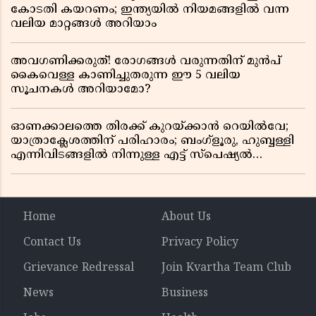
കോടതി കയറണം; ഇന്ത്യയിൽ നിയമങ്ങളിൽ വന്ന
വലിയ മാറ്റങ്ങൾ അറിയാം
അവഗണിക്കരുത്! രോഗങ്ങൾ വരുന്നതിന് മുൻപ്
കൈവെള്ള കാണിച്ചുതരുന്ന ഈ 5 വലിയ
സൂചനകൾ അറിയാമോ?
ഓണക്കാലത്തെ തിരക്ക് കുറയ്ക്കാൻ റെയിൽവേ;
യാത്രാക്ലേശത്തിന് പരിഹാരം; ബംഗ്ളൂരു, ഹുബ്ബള്ളി
എന്നിവിടങ്ങളിൽ നിന്നുള്ള എട്ട് സ്പെഷ്യൽ
ട്രെയിനുകൾ നീട്ടി
Home
About Us
Contact Us
Privacy Policy
Grievance Redressal
Join Kvartha Team Club
News
Business