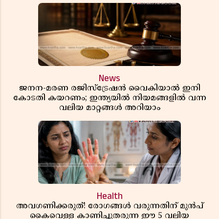
News
ജനന-മരണ രജിസ്ട്രേഷൻ വൈകിയാൽ ഇനി
കോടതി കയറണം; ഇന്ത്യയിൽ നിയമങ്ങളിൽ വന്ന
വലിയ മാറ്റങ്ങൾ അറിയാം
Health
അവഗണിക്കരുത്! രോഗങ്ങൾ വരുന്നതിന് മുൻപ്
കൈവെള്ള കാണിച്ചുതരുന്ന ഈ 5 വലിയ