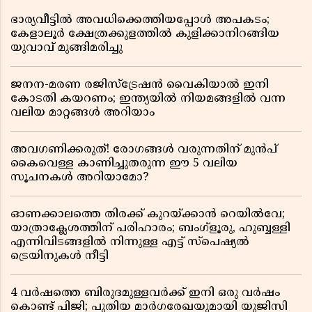
ഭാര്യവീട്ടിൽ അവധിക്കെത്തിയപ്പോൾ അപകടം;
കേളാലൂർ ക്ഷേത്രക്കുളത്തിൽ കുളിക്കാനിറങ്ങിയ
യുവാവ് മുങ്ങിമരിച്ചു
ജനന-മരണ രജിസ്ട്രേഷൻ വൈകിയാൽ ഇനി
കോടതി കയറണം; ഇന്ത്യയിൽ നിയമങ്ങളിൽ വന്ന
വലിയ മാറ്റങ്ങൾ അറിയാം
അവഗണിക്കരുത്! രോഗങ്ങൾ വരുന്നതിന് മുൻപ്
കൈവെള്ള കാണിച്ചുതരുന്ന ഈ 5 വലിയ
സൂചനകൾ അറിയാമോ?
ഓണക്കാലത്തെ തിരക്ക് കുറയ്ക്കാൻ റെയിൽവേ;
യാത്രാക്ലേശത്തിന് പരിഹാരം; ബംഗ്ളൂരു, ഹുബ്ബള്ളി
എന്നിവിടങ്ങളിൽ നിന്നുള്ള എട്ട് സ്പെഷ്യൽ
ട്രെയിനുകൾ നീട്ടി
4 വർഷത്തെ ബിരുദമുള്ളവർക്ക് ഇനി ഒരു വർഷം
കൊണ്ട് പിജി; പുതിയ മാർഗരേഖയുമായി യുജിസി