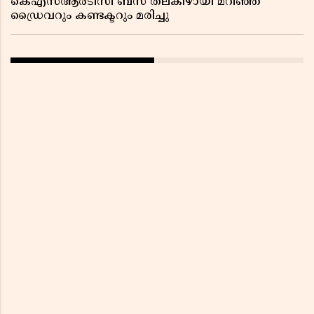
കെഎസ്ആർടിസി ബസ് തലകീഴായി മറിഞ്ഞ്
ഡ്രൈവറും കണ്ടക്ടറും മരിച്ചു