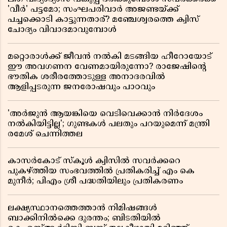
'വീർ' പട്ടമോ; സംഘപരിവാർ അജണ്ടയ്ക്ക്
പച്ചക്കൊടി കാട്ടുന്നതാര്? മഞ്ചേശ്വരത്തെ ക്വിസ്
ചോദ്യം വിവാദമാവുമ്പോൾ
മറ്റൊരാൾക്ക് ജീവൻ നൽകി മടങ്ങിയ ഹീറോയോട്
ഈ അവഗണന വേണമായിരുന്നോ? രാജേഷിൻ്റെ
ഭൗതിക ശരീരത്തോടുള്ള അനാദരവിൽ
ആളിപ്പടരുന്ന ജനരോഷവും പാഠവും
'അർജുൻ ആയങ്കിയെ വെടിവെക്കാൻ നിർദേശം
നൽകിയിട്ടില്ല'; ഗുണ്ടകൾ പലതും പറയുമെന്ന് മന്ത്രി
രമേശ് ചെന്നിത്തല
കാസർകോട് സ്കൂൾ ക്വിസിൽ സവർക്കറെ
പുകഴ്ത്തിയ സംഭവത്തിൽ പ്രതികരിച്ച് എം കെ
മുനീർ; പിഎം ശ്രീ പദ്ധതിയിലും പ്രതികരണം
ലക്ഷ്യസ്ഥാനത്തെത്താൻ നിമിഷങ്ങൾ
ബാക്കിനിൽക്കെ ദുരന്തം; ബിടതിയിൽ