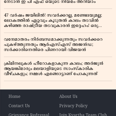
നേടാൻ ഇ പി എഫ് ഒയുടെ നിയമം അറിയാം
47 വർഷം ജയിലിൽ! സവർക്കറല്ല, മണ്ടേലയുമല്ല;
ലോകത്തിൽ ഏറ്റവും കൂടുതൽ കാലം തടവിൽ
കഴിഞ്ഞ രാഷ്ട്രീയ തടവുകാരൻ ഇദ്ദേഹം! ഒരു
ഇന്ത്യൻ സ്വാതന്ത്ര്യസമര സേനാനിയുടെ വേറിട്ട കഥ
വന്ദേമാതരം നിർബന്ധമാക്കുന്നതും സവർക്കറെ
പുകഴ്ത്തുന്നതും ആർഎസ്എസ് അജൻഡ;
സർക്കാരിനെതിരെ പിണറായി വിജയൻ
ക്രിമിനലുകൾ ഹീറോകളാകുന്ന കാലം; അർജുൻ
ആയങ്കിമാരും മലയാളിയുടെ സാംസ്കാരിക
വീഴ്ചകളും; നമ്മൾ എങ്ങോട്ടാണ് പോകുന്നത്
Home
About Us
Contact Us
Privacy Policy
Grievance Redressal
Join Kvartha Team Club