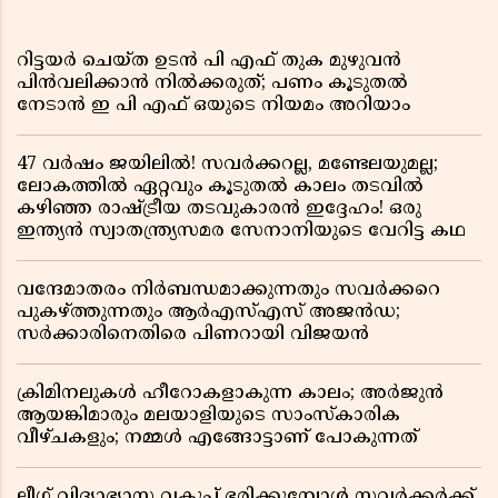
റിട്ടയർ ചെയ്ത ഉടൻ പി എഫ് തുക മുഴുവൻ
പിൻവലിക്കാൻ നിൽക്കരുത്; പണം കൂടുതൽ
നേടാൻ ഇ പി എഫ് ഒയുടെ നിയമം അറിയാം
47 വർഷം ജയിലിൽ! സവർക്കറല്ല, മണ്ടേലയുമല്ല;
ലോകത്തിൽ ഏറ്റവും കൂടുതൽ കാലം തടവിൽ
കഴിഞ്ഞ രാഷ്ട്രീയ തടവുകാരൻ ഇദ്ദേഹം! ഒരു
ഇന്ത്യൻ സ്വാതന്ത്ര്യസമര സേനാനിയുടെ വേറിട്ട കഥ
വന്ദേമാതരം നിർബന്ധമാക്കുന്നതും സവർക്കറെ
പുകഴ്ത്തുന്നതും ആർഎസ്എസ് അജൻഡ;
സർക്കാരിനെതിരെ പിണറായി വിജയൻ
ക്രിമിനലുകൾ ഹീറോകളാകുന്ന കാലം; അർജുൻ
ആയങ്കിമാരും മലയാളിയുടെ സാംസ്കാരിക
വീഴ്ചകളും; നമ്മൾ എങ്ങോട്ടാണ് പോകുന്നത്
ലീഗ് വിദ്യാഭ്യാസ വകുപ്പ് ഭരിക്കുമ്പോൾ സവർക്കർക്ക്