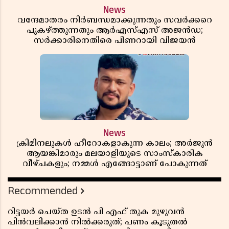
News
വന്ദേമാതരം നിർബന്ധമാക്കുന്നതും സവർക്കറെ
പുകഴ്ത്തുന്നതും ആർഎസ്എസ് അജൻഡ;
സർക്കാരിനെതിരെ പിണറായി വിജയൻ
News
ക്രിമിനലുകൾ ഹീറോകളാകുന്ന കാലം; അർജുൻ
ആയങ്കിമാരും മലയാളിയുടെ സാംസ്കാരിക
വീഴ്ചകളും; നമ്മൾ എങ്ങോട്ടാണ് പോകുന്നത്
Recommended
റിട്ടയർ ചെയ്ത ഉടൻ പി എഫ് തുക മുഴുവൻ
പിൻവലിക്കാൻ നിൽക്കരുത്; പണം കൂടുതൽ