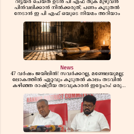
റിട്ടയർ ചെയ്ത ഉടൻ പി എഫ് തുക മുഴുവൻ
പിൻവലിക്കാൻ നിൽക്കരുത്; പണം കൂടുതൽ
നേടാൻ ഇ പി എഫ് ഒയുടെ നിയമം അറിയാം
News
47 വർഷം ജയിലിൽ! സവർക്കറല്ല, മണ്ടേലയുമല്ല;
ലോകത്തിൽ ഏറ്റവും കൂടുതൽ കാലം തടവിൽ
കഴിഞ്ഞ രാഷ്ട്രീയ തടവുകാരൻ ഇദ്ദേഹം! ഒരു
ഇന്ത്യൻ സ്വാതന്ത്ര്യസമര സേനാനിയുടെ വേറിട്ട കഥ