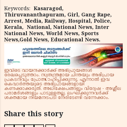
Keywords:
Kasaragod,
Thiruvananthapuram, Girl, Gang Rape,
Arrest, Media, Railway, Hospital, Police,
Kerala,
National, National News, Inter
National News, World News, Sports
News,Gold News, Educational News.
ഇവിടെ വായനക്കാർക്ക് അഭിപ്രായങ്ങൾ
രേഖപ്പെടുത്താം. സ്വതന്ത്രമായ ചിന്തയും അഭിപ്രായ
പ്രകടനവും പ്രോത്സാഹിപ്പിക്കുന്നു. എന്നാൽ ഇവ
കെവാർത്തയുടെ അഭിപ്രായങ്ങളായി
കണക്കാക്കരുത്. അധിക്ഷേപങ്ങളും വിദ്വേഷ - അശ്ലീല
പരാമർശങ്ങളും പാടുള്ളതല്ല. ലംഘിക്കുന്നവർക്ക്
ശക്തമായ നിയമനടപടി നേരിടേണ്ടി വന്നേക്കാം.
Share this story