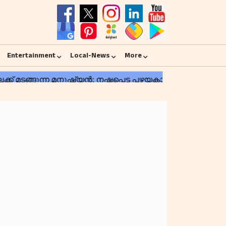
Entertainment
Local-News
More