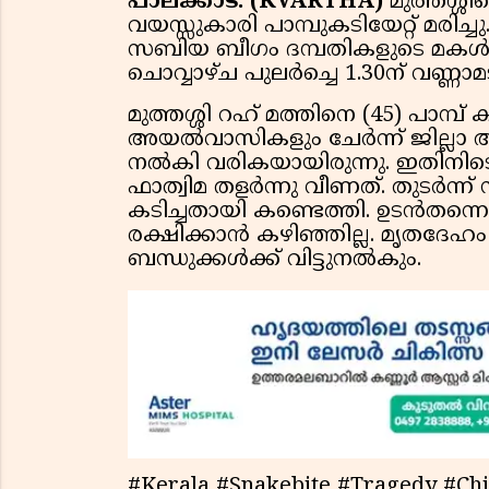
പാലക്കാട്: (KVARTHA)
മുത്തശ്ശി
വയസ്സുകാരി പാമ്പുകടിയേറ്റ് മരിച്ച
സബിയ ബീഗം ദമ്പതികളുടെ മകള്‍
ചൊവ്വാഴ്ച പുലര്‍ച്ചെ 1.30ന് വണ്
മുത്തശ്ശി റഹ് മത്തിനെ (45) പാമ്പ്
അയല്‍വാസികളും ചേര്‍ന്ന് ജില്ലാ ആശ
നല്‍കി വരികയായിരുന്നു. ഇതിനി
ഫാത്വിമ തളര്‍ന്നു വീണത്. തുടര്‍ന
കടിച്ചതായി കണ്ടെത്തി. ഉടന്‍തന്നെ
രക്ഷിക്കാന്‍ കഴിഞ്ഞില്ല. മൃതദേഹം
ബന്ധുക്കള്‍ക്ക് വിട്ടുനല്‍കും.
#Kerala #Snakebite #Tragedy #Ch