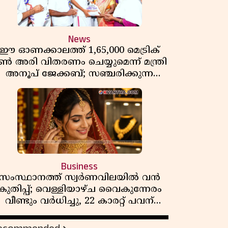
News
ഈ ഓണക്കാലത്ത് 1,65,000 മെട്രിക്
ൺ അരി വിതരണം ചെയ്യുമെന്ന് മന്ത്രി
അനൂപ് ജേക്കബ്; സഞ്ചരിക്കുന്ന
റേഷൻ കടകൾക്ക് തുടക്കം
Business
സംസ്ഥാനത്ത് സ്വർണവിലയിൽ വൻ
കുതിപ്പ്; വെള്ളിയാഴ്ച വൈകുന്നേരം
വീണ്ടും വർധിച്ചു, 22 കാരറ്റ് പവന്
1,10,920 രൂപയായി