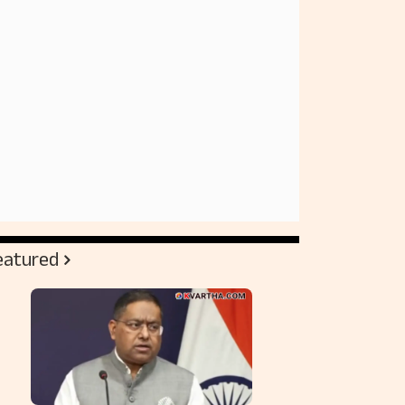
eatured