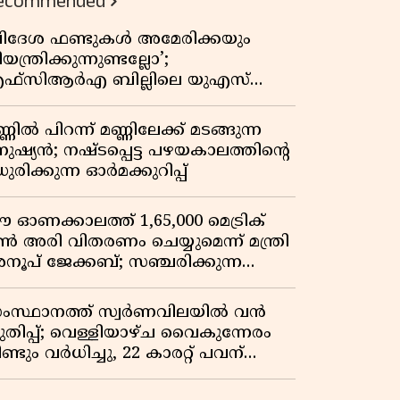
ecommended
വിദേശ ഫണ്ടുകൾ അമേരിക്കയും
യന്ത്രിക്കുന്നുണ്ടല്ലോ’;
ഫ്സിആർഎ ബില്ലിലെ യുഎസ്
ിമർശനങ്ങൾക്ക് മറുപടിയുമായി ഇന്ത്യ
്ണിൽ പിറന്ന് മണ്ണിലേക്ക് മടങ്ങുന്ന
നുഷ്യൻ; നഷ്ടപ്പെട്ട പഴയകാലത്തിൻ്റെ
ുരിക്കുന്ന ഓർമക്കുറിപ്പ്
 ഓണക്കാലത്ത് 1,65,000 മെട്രിക്
ൺ അരി വിതരണം ചെയ്യുമെന്ന് മന്ത്രി
നൂപ് ജേക്കബ്; സഞ്ചരിക്കുന്ന
േഷൻ കടകൾക്ക് തുടക്കം
ംസ്ഥാനത്ത് സ്വർണവിലയിൽ വൻ
ുതിപ്പ്; വെള്ളിയാഴ്ച വൈകുന്നേരം
ണ്ടും വർധിച്ചു, 22 കാരറ്റ് പവന്
,10,920 രൂപയായി