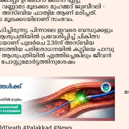
ക്കൊപ്പം ഉറങ്ങാന്‍ കിടന്ന എട്ടു
ു. വണ്ണാമട മൂലക്കട മുഹമ്മദ് ജുബീറലി -
 അസ്ബിയ ഫാത്വിമ ആണ് മരിച്ചത്.
ണാമട മൂലക്കടയിലാണ് സംഭവം.
 കടിച്ചിരുന്നു. പിന്നാലെ ഇവരെ ബന്ധുക്കളും
വ
ുപത്രിയില്‍ പ്രവേശിപ്പിച്ച് ചികിത്സ
ടെയാണ് പുലര്‍ചെ 2.30ന് അസ്ബിയ
്ന് നടത്തിയ പരിശോധനയില്‍ കുട്ടിയെ പാമ്പു
 ആശുപത്രിയില്‍ എത്തിച്ചെങ്കിലും ജീവന്‍
 പോസ്റ്റുമോര്‍ട്ടത്തിനുശേഷം
മ
ildDeath #Palakkad #News