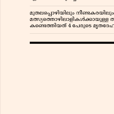
മുതലപ്പൊഴിയിലും നീണ്ടകരയില
മത്സ്യത്തൊഴിലാളികൾക്കായുള്ള
കണ്ടെത്തിയത് 4 പേരുടെ മൃതദേ