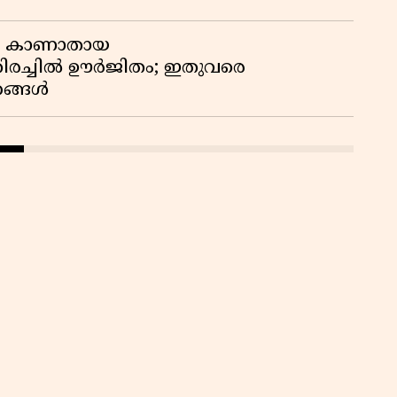
ും കാണാതായ
 തിരച്ചിൽ ഊർജിതം; ഇതുവരെ
ഹങ്ങൾ