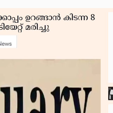
കൊപ്പം ഉറങ്ങാന്‍ കിടന്ന 8
േറ്റ് മരിച്ചു