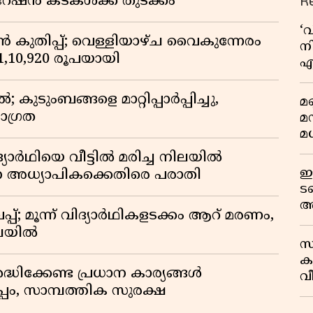
R
 റേഷൻ കടകൾക്ക് തുടക്കം
‘
കുതിപ്പ്; വെള്ളിയാഴ്ച വൈകുന്നേരം
നി
് 1,10,920 രൂപയായി
എ
വ
ുടുംബങ്ങളെ മാറ്റിപ്പാർപ്പിച്ചു,
മണ
ാഗ്രത
മ
മധ
ദ്യാർഥിയെ വീട്ടിൽ മരിച്ച നിലയിൽ
ഈ
ന അധ്യാപികക്കെതിരെ പരാതി
ട
അ
്; മൂന്ന് വിദ്യാർഥികളടക്കം ആറ് മരണം,
റ
ിലയിൽ
സ
ക
ദ്ധിക്കേണ്ട പ്രധാന കാര്യങ്ങൾ
വീ
പം, സാമ്പത്തിക സുരക്ഷ
1