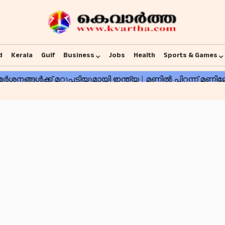
d
Kerala
Gulf
Business
Jobs
Health
Sports & Games