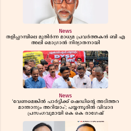
News
തളിപ്പറമ്പിലെ മുതിർന്ന മാധ്യമ പ്രവർത്തകൻ ബി എ
അലി മൊഗ്രാൽ നിര്യാതനായി
News
‘വേണമെങ്കിൽ പാർട്ടിക്ക് ഷെഡിൻ്റെ അടിത്തറ
മാന്താനും അറിയാം’; പയ്യന്നൂരിൽ വിവാദ
പ്രസംഗവുമായി കെ കെ രാഗേഷ്