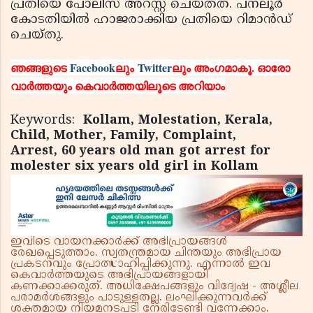
പ്രതിയെ പോലീസ് അറസ്റ്റ് ചെയ്തത്. പനലൂര്‍
കോടതിയില്‍ ഹാജരാക്കിയ പ്രതിയെ റിമാന്‍ഡ്
ചെയ്തു.
ഞങ്ങളുടെ
Facebook
ലും
Twitter
ലും അംഗമാകൂ. ഓരോ
വാര്‍ത്തയും കെവാര്‍ത്തയിലൂടെ അറിയാം
Keywords:
Kollam, Molestation, Kerala,
Child, Mother, Family, Complaint,
Arrest, 60 years old man got arrest for
molester six years old girl in Kollam
ഇവിടെ വായനക്കാർക്ക് അഭിപ്രായങ്ങൾ
രേഖപ്പെടുത്താം. സ്വതന്ത്രമായ ചിന്തയും അഭിപ്രായ
പ്രകടനവും പ്രോത്സാഹിപ്പിക്കുന്നു. എന്നാൽ ഇവ
കെവാർത്തയുടെ അഭിപ്രായങ്ങളായി
കണക്കാക്കരുത്. അധിക്ഷേപങ്ങളും വിദ്വേഷ - അശ്ലീല
പരാമർശങ്ങളും പാടുള്ളതല്ല. ലംഘിക്കുന്നവർക്ക്
ശക്തമായ നിയമനടപടി നേരിടേണ്ടി വന്നേക്കാം.