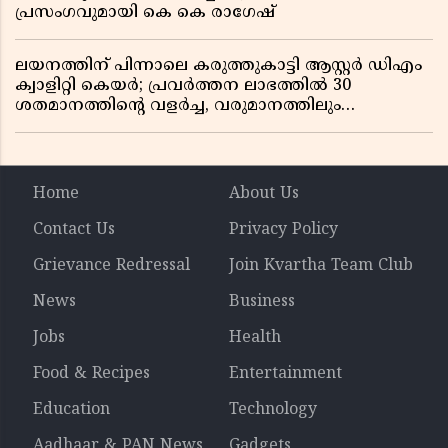
പ്രസംഗവുമായി കെ കെ രാഗേഷ്
ലയനത്തിന് പിന്നാലെ കരുത്തുകാട്ടി ആസ്റ്റർ ഡിഎം
ക്വാളിറ്റി കെയർ; പ്രവർത്തന ലാഭത്തിൽ 30
ശതമാനത്തിൻ്റെ വളർച്ച, വരുമാനത്തിലും
ലാഭത്തിലും വൻ കുതിപ്പ് രേഖപ്പെടുത്തി ആദ്യ പാദ
റിപ്പോർട്ട് പുറത്ത്
Home
About Us
Contact Us
Privacy Policy
Grievance Redressal
Join Kvartha Team Club
News
Business
Jobs
Health
Food & Recipes
Entertainment
Education
Technology
Aadhaar & PAN News
Gadgets