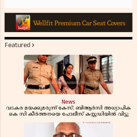
Featured
News
വടകര മയക്കുമരുന്ന് കേസ്; ബിആർസി അധ്യാപിക
കെ സി കീർത്തനയെ പോലീസ് കസ്റ്റഡിയിൽ വിട്ടു