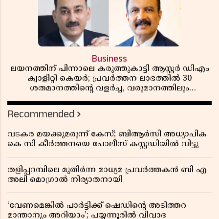
Business
ലയനത്തിന് പിന്നാലെ കരുത്തുകാട്ടി ആസ്റ്റർ ഡിഎം
ക്വാളിറ്റി കെയർ; പ്രവർത്തന ലാഭത്തിൽ 30
ശതമാനത്തിൻ്റെ വളർച്ച, വരുമാനത്തിലും
ലാഭത്തിലും വൻ കുതിപ്പ് രേഖപ്പെടുത്തി ആദ്യ പാദ
റിപ്പോർട്ട് പുറത്ത്
Recommended
വടകര മയക്കുമരുന്ന് കേസ്; ബിആർസി അധ്യാപിക
കെ സി കീർത്തനയെ പോലീസ് കസ്റ്റഡിയിൽ വിട്ടു
തളിപ്പറമ്പിലെ മുതിർന്ന മാധ്യമ പ്രവർത്തകൻ ബി എ
അലി മൊഗ്രാൽ നിര്യാതനായി
‘വേണമെങ്കിൽ പാർട്ടിക്ക് ഷെഡിൻ്റെ അടിത്തറ
മാന്താനും അറിയാം’; പയ്യന്നൂരിൽ വിവാദ