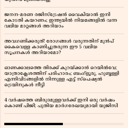
ജനന-മരണ രജിസ്ട്രേഷൻ വൈകിയാൽ ഇനി
കോടതി കയറണം; ഇന്ത്യയിൽ നിയമങ്ങളിൽ വന്ന
വലിയ മാറ്റങ്ങൾ അറിയാം
അവഗണിക്കരുത്! രോഗങ്ങൾ വരുന്നതിന് മുൻപ്
കൈവെള്ള കാണിച്ചുതരുന്ന ഈ 5 വലിയ
സൂചനകൾ അറിയാമോ?
ഓണക്കാലത്തെ തിരക്ക് കുറയ്ക്കാൻ റെയിൽവേ;
യാത്രാക്ലേശത്തിന് പരിഹാരം; ബംഗ്ളൂരു, ഹുബ്ബള്ളി
എന്നിവിടങ്ങളിൽ നിന്നുള്ള എട്ട് സ്പെഷ്യൽ
ട്രെയിനുകൾ നീട്ടി
4 വർഷത്തെ ബിരുദമുള്ളവർക്ക് ഇനി ഒരു വർഷം
കൊണ്ട് പിജി; പുതിയ മാർഗരേഖയുമായി യുജിസി