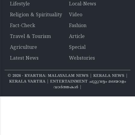
Lifestyle
Local-News
Religion & Spirituality
Video
Fact-Check
Fashion
Travel & Tourism
Article
Agriculture
Special
Latest News
Webstories
©
2026
‧ KVARTHA: MALAYALAM NEWS | KERALA NEWS |
KERALA VARTHA | ENTERTAINMENT ചുറ്റുവട്ടം മലയാളം
വാര്‍ത്തകൾ |