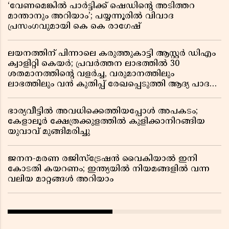
‘വേണമെങ്കിൽ പാർട്ടിക്ക് ഷെഡിൻ്റെ അടിത്തറ
മാന്താനും അറിയാം’; പയ്യന്നൂരിൽ വിവാദ
പ്രസംഗവുമായി കെ കെ രാഗേഷ്
ലയനത്തിന് പിന്നാലെ കരുത്തുകാട്ടി ആസ്റ്റർ ഡിഎം
ക്വാളിറ്റി കെയർ; പ്രവർത്തന ലാഭത്തിൽ 30
ശതമാനത്തിൻ്റെ വളർച്ച, വരുമാനത്തിലും
ലാഭത്തിലും വൻ കുതിപ്പ് രേഖപ്പെടുത്തി ആദ്യ പാദ
റിപ്പോർട്ട് പുറത്ത്
ഭാര്യവീട്ടിൽ അവധിക്കെത്തിയപ്പോൾ അപകടം;
കേളാലൂർ ക്ഷേത്രക്കുളത്തിൽ കുളിക്കാനിറങ്ങിയ
യുവാവ് മുങ്ങിമരിച്ചു
ജനന-മരണ രജിസ്ട്രേഷൻ വൈകിയാൽ ഇനി
കോടതി കയറണം; ഇന്ത്യയിൽ നിയമങ്ങളിൽ വന്ന
വലിയ മാറ്റങ്ങൾ അറിയാം