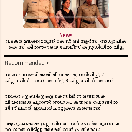
News
വടകര മയക്കുമരുന്ന് കേസ്; ബിആർസി അധ്യാപിക
കെ സി കീർത്തനയെ പോലീസ് കസ്റ്റഡിയിൽ വിട്ടു
Recommended
സംസ്ഥാനത്ത് അതിതീവ്ര മഴ മുന്നറിയിപ്പ്; 7
ജില്ലകളിൽ റെഡ് അലർട്ട്, 8 ജില്ലകളിൽ അവധി
വടകര എംഡിഎംഎ കേസിൽ നിർണായക
വിവരങ്ങൾ പുറത്ത്; അധ്യാപികയുടെ ഫോണിൽ
നിന്ന് ലഹരി ഇടപാട് ചാറ്റുകൾ കണ്ടെത്തി
ആയുധക്ഷാമം ഇല്ല, വിവരങ്ങൾ ചോർത്തുന്നവരെ
വെറുതെ വിടില്ല; അമേരിക്കൻ പ്രതിരോധ