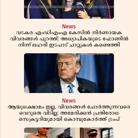
News
വടകര എംഡിഎംഎ കേസിൽ നിർണായക
വിവരങ്ങൾ പുറത്ത്; അധ്യാപികയുടെ ഫോണിൽ
നിന്ന് ലഹരി ഇടപാട് ചാറ്റുകൾ കണ്ടെത്തി
News
ആയുധക്ഷാമം ഇല്ല, വിവരങ്ങൾ ചോർത്തുന്നവരെ
വെറുതെ വിടില്ല; അമേരിക്കൻ പ്രതിരോധ
സെക്രട്ടറിയുമായി കൊമ്പുകോർത്ത് ട്രംപ്