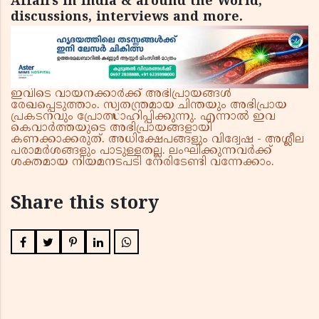
Affairs in India & around the World,
discussions, interviews and more.
ഇവിടെ വായനക്കാർക്ക് അഭിപ്രായങ്ങൾ
രേഖപ്പെടുത്താം. സ്വതന്ത്രമായ ചിന്തയും അഭിപ്രായ
പ്രകടനവും പ്രോത്സാഹിപ്പിക്കുന്നു. എന്നാൽ ഇവ
കെവാർത്തയുടെ അഭിപ്രായങ്ങളായി
കണക്കാക്കരുത്. അധിക്ഷേപങ്ങളും വിദ്വേഷ - അശ്ലീല
പരാമർശങ്ങളും പാടുള്ളതല്ല. ലംഘിക്കുന്നവർക്ക്
ശക്തമായ നിയമനടപടി നേരിടേണ്ടി വന്നേക്കാം.
Share this story