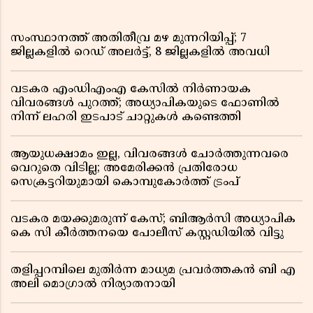
സംസ്ഥാനത്ത് അതിതീവ്ര മഴ മുന്നറിയിപ്പ്; 7
ജില്ലകളിൽ റെഡ് അലർട്ട്, 8 ജില്ലകളിൽ അവധി
വടകര എംഡിഎംഎ കേസിൽ നിർണായക
വിവരങ്ങൾ പുറത്ത്; അധ്യാപികയുടെ ഫോണിൽ
നിന്ന് ലഹരി ഇടപാട് ചാറ്റുകൾ കണ്ടെത്തി
ആയുധക്ഷാമം ഇല്ല, വിവരങ്ങൾ ചോർത്തുന്നവരെ
വെറുതെ വിടില്ല; അമേരിക്കൻ പ്രതിരോധ
സെക്രട്ടറിയുമായി കൊമ്പുകോർത്ത് ട്രംപ്
വടകര മയക്കുമരുന്ന് കേസ്; ബിആർസി അധ്യാപിക
കെ സി കീർത്തനയെ പോലീസ് കസ്റ്റഡിയിൽ വിട്ടു
തളിപ്പറമ്പിലെ മുതിർന്ന മാധ്യമ പ്രവർത്തകൻ ബി എ
അലി മൊഗ്രാൽ നിര്യാതനായി