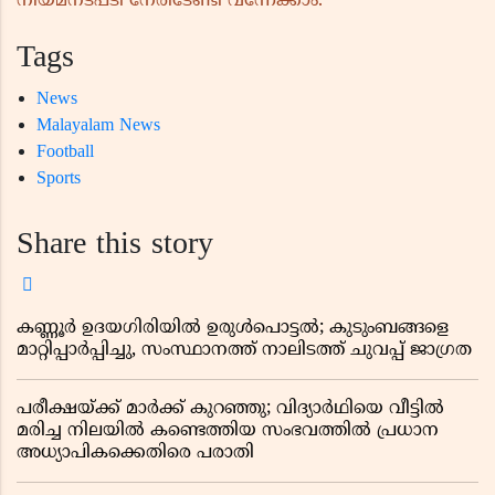
നിയമനടപടി നേരിടേണ്ടി വന്നേക്കാം.
Tags
News
Malayalam News
Football
Sports
Share this story
കണ്ണൂർ ഉദയഗിരിയിൽ ഉരുൾപൊട്ടൽ; കുടുംബങ്ങളെ
മാറ്റിപ്പാർപ്പിച്ചു, സംസ്ഥാനത്ത് നാലിടത്ത് ചുവപ്പ് ജാഗ്രത
പരീക്ഷയ്ക്ക് മാർക്ക് കുറഞ്ഞു; വിദ്യാർഥിയെ വീട്ടിൽ
മരിച്ച നിലയിൽ കണ്ടെത്തിയ സംഭവത്തിൽ പ്രധാന
അധ്യാപികക്കെതിരെ പരാതി