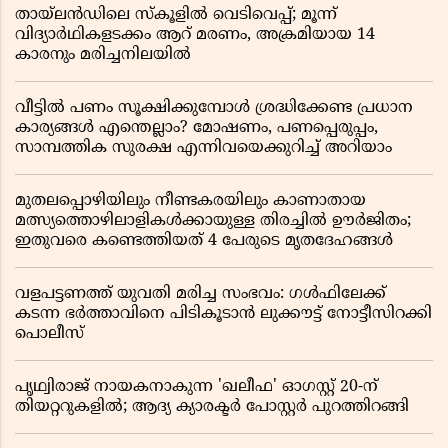
തായ്‌ലൻഡിലെ സ്‌കൂളിൽ വെടിവെപ്പ്; മൂന്ന്
വിദ്യാർഥികളടക്കം ആറ് മരണം, അക്രമിയായ 14
കാരനും മരിച്ചനിലയിൽ
വീട്ടിൽ പണം സൂക്ഷിക്കുമ്പോൾ ശ്രദ്ധിക്കേണ്ട പ്രധാന
കാര്യങ്ങൾ എന്തെല്ലാം? മോഷണം, പണപ്പെരുപ്പം,
സാമ്പത്തിക സുരക്ഷ എന്നിവയെക്കുറിച്ച് അറിയാം
മുതലപ്പൊഴിയിലും നീണ്ടകരയിലും കാണാതായ
മത്സ്യത്തൊഴിലാളികൾക്കായുള്ള തിരച്ചിൽ ഊർജിതം;
ഇതുവരെ കണ്ടെത്തിയത് 4 പേരുടെ മൃതദേഹങ്ങൾ
വളപട്ടണത്ത് യുവതി മരിച്ച സംഭവം: ഗൾഫിലേക്ക്
കടന്ന ഭർത്താവിനെ പിടികൂടാൻ ലുക്കൗട്ട് നോട്ടീസിറക്കി
പൊലീസ്
പൃഥ്വിരാജ് നായകനാകുന്ന 'ഖലീഫ' ഓഗസ്റ്റ് 20-ന്
തിയറ്ററുകളിൽ; ആദ്യ ക്യാരക്ടർ പോസ്റ്റർ പുറത്തിറങ്ങി