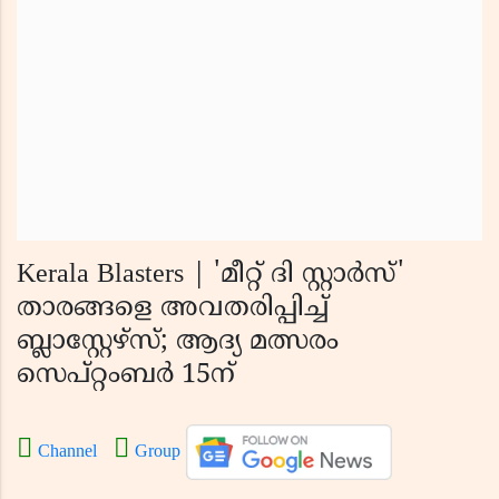
Kerala Blasters | 'മീറ്റ് ദി സ്റ്റാർസ്'
താരങ്ങളെ അവതരിപ്പിച്ച്
ബ്ലാസ്റ്റേഴ്സ്; ആദ്യ മത്സരം
സെപ്റ്റംബർ 15ന്
Channel
Group