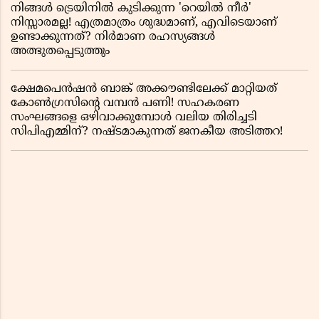
നിങ്ങൾ ട്രെയിനിൽ കുടിക്കുന്ന 'റെയിൽ നീർ'
നിസ്സാരമല്ല! എത്രമാത്രം ശുദ്ധമാണ്, എവിടെയാണ്
ഉണ്ടാക്കുന്നത്? നിർമാണ രഹസ്യങ്ങൾ
അത്ഭുതപ്പെടുത്തും
ക്ഷേമപെൻഷൻ ബാങ്ക് അക്കൗണ്ടിലേക്ക് മാറ്റിയത്
കോൺഗ്രസിന്റെ വമ്പൻ പണി! സഹകരണ
സംഘങ്ങളെ ഒഴിവാക്കുമ്പോൾ വലിയ തിരിച്ചടി
സിപിഎമ്മിന്? നഷ്ടമാകുന്നത് ജനകീയ അടിത്തറ!