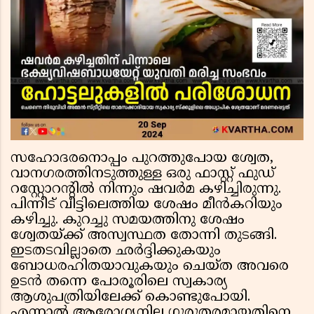
സഹോദരനൊപ്പം പുറത്തുപോയ ശ്വേത,
വാനഗരത്തിനടുത്തുള്ള ഒരു ഫാസ്റ്റ് ഫുഡ്
റസ്റ്റോറന്റിൽ നിന്നും ഷവർമ കഴിച്ചിരുന്നു.
പിന്നീട് വീട്ടിലെത്തിയ ശേഷം മീൻകറിയും
കഴിച്ചു. കുറച്ചു സമയത്തിനു ശേഷം
ശ്വേതയ്ക്ക് അസ്വസ്ഥത തോന്നി തുടങ്ങി.
ഇടതടവില്ലാതെ ഛർദ്ദിക്കുകയും
ബോധരഹിതയാവുകയും ചെയ്ത അവരെ
ഉടൻ തന്നെ പോരൂരിലെ സ്വകാര്യ
ആശുപത്രിയിലേക്ക് കൊണ്ടുപോയി.
എന്നാൽ ആരോഗ്യനില ഗുരുതരമായതിനെ