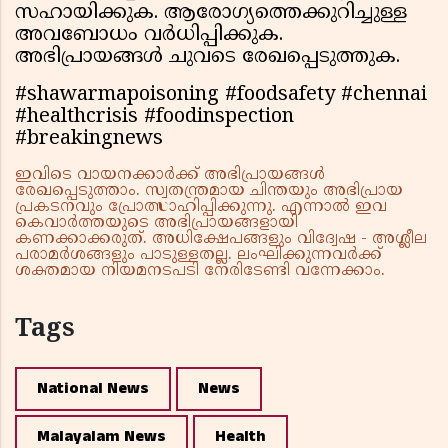
സഹായിക്കുക. ആരോഗ്യത്തെക്കുറിച്ചുള്ള
അവബോധം വർധിപ്പിക്കുക.
അഭിപ്രായങ്ങൾ ചുവടെ രേഖപ്പെടുത്തുക.
#shawarmapoisoning #foodsafety #chennai
#healthcrisis #foodinspection
#breakingnews
ഇവിടെ വായനക്കാർക്ക് അഭിപ്രായങ്ങൾ
രേഖപ്പെടുത്താം. സ്വതന്ത്രമായ ചിന്തയും അഭിപ്രായ
പ്രകടനവും പ്രോത്സാഹിപ്പിക്കുന്നു. എന്നാൽ ഇവ
കെവാർത്തയുടെ അഭിപ്രായങ്ങളായി
കണക്കാക്കരുത്. അധിക്ഷേപങ്ങളും വിദ്വേഷ - അശ്ലീല
പരാമർശങ്ങളും പാടുള്ളതല്ല. ലംഘിക്കുന്നവർക്ക്
ശക്തമായ നിയമനടപടി നേരിടേണ്ടി വന്നേക്കാം.
Tags
National News
News
Malayalam News
Health