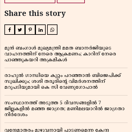
Share this story
മുൻ ബംഗാൾ മുഖ്യമന്ത്രി മമത ബാനർജിയുടെ
വാഹനത്തിന് നേരെ ആക്രമണം; കാറിന് നേരെ
പാഞ്ഞുകയറി അക്രമികൾ
രാഹുൽ ഗാന്ധിയെ കുറ്റം പറഞ്ഞാൽ ബിജെപിക്ക്
സുഖിക്കും; ശശി തരൂരിന്റെ വിമർശനത്തിന്
മറുപടിയുമായി കെ സി വേണുഗോപാൽ
സംസ്ഥാനത്ത് അടുത്ത 5 ദിവസങ്ങളിൽ 7
ജില്ലകളിൽ മഞ്ഞ ജാഗ്രത; മണിമലയാറിൽ ജാഗ്രതാ
നിർദേശം
വന്ദേമാതരം മുഴുവനായി പാടണമെന്ന കേന്ദ്ര