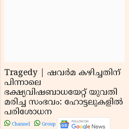
Tragedy | ഷവർമ കഴിച്ചതിന്
പിന്നാലെ
ഭക്ഷ്യവിഷബാധയേറ്റ് യുവതി
മരിച്ച സംഭവം: ഹോട്ടലുകളില്‍
പരിശോധന
Channel
Group