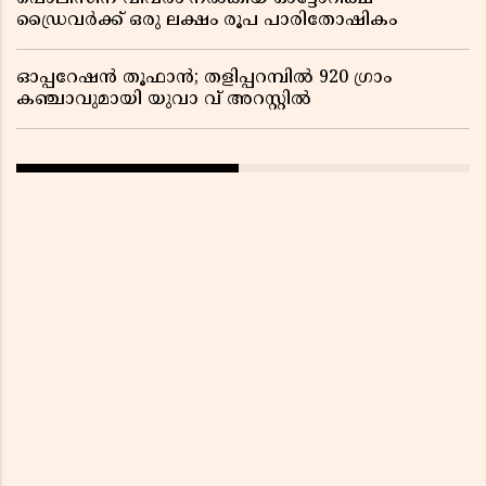
ഡ്രൈവർക്ക് ഒരു ലക്ഷം രൂപ പാരിതോഷികം
ഓപ്പറേഷൻ തൂഫാൻ; തളിപ്പറമ്പിൽ 920 ഗ്രാം
കഞ്ചാവുമായി യുവാ വ് അറസ്റ്റിൽ