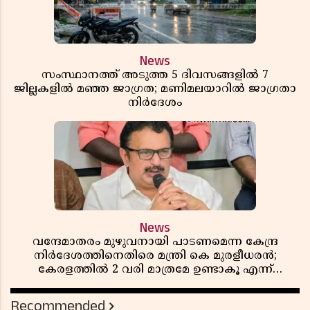
News
സംസ്ഥാനത്ത് അടുത്ത 5 ദിവസങ്ങളിൽ 7
ജില്ലകളിൽ മഞ്ഞ ജാഗ്രത; മണിമലയാറിൽ ജാഗ്രതാ
നിർദേശം
News
വന്ദേമാതരം മുഴുവനായി പാടണമെന്ന കേന്ദ്ര
നിർദേശത്തിനെതിരെ മന്ത്രി കെ മുരളീധരൻ;
കേരളത്തിൽ 2 വരി മാത്രമേ ഉണ്ടാകൂ എന്ന്
പ്രതികരണം
Recommended