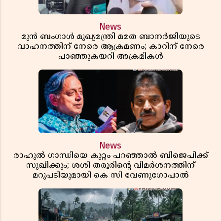
News
മുൻ ബംഗാൾ മുഖ്യമന്ത്രി മമത ബാനർജിയുടെ
വാഹനത്തിന് നേരെ ആക്രമണം; കാറിന് നേരെ
പാഞ്ഞുകയറി അക്രമികൾ
News
രാഹുൽ ഗാന്ധിയെ കുറ്റം പറഞ്ഞാൽ ബിജെപിക്ക്
സുഖിക്കും; ശശി തരൂരിന്റെ വിമർശനത്തിന്
മറുപടിയുമായി കെ സി വേണുഗോപാൽ