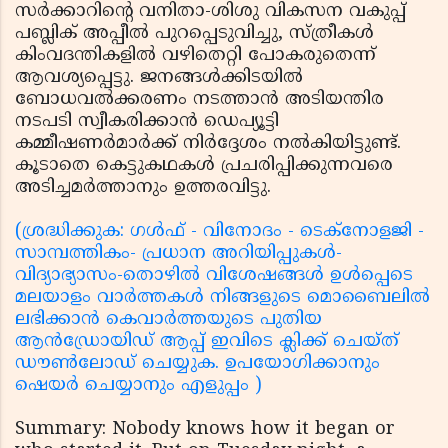
സർക്കാറിന്റെ വനിതാ-ശിശു വികസന വകുപ്പ്
പബ്ലിക് അപ്പീൽ പുറപ്പെടുവിച്ചു, സ്ത്രീകൾ
കിംവദന്തികളിൽ വഴിതെറ്റി പോകരുതെന്ന്
ആവശ്യപ്പെട്ടു. ജനങ്ങൾക്കിടയിൽ
ബോധവൽക്കരണം നടത്താൻ അടിയന്തിര
നടപടി സ്വീകരിക്കാൻ ഡെപ്യൂട്ടി
കമ്മീഷണർമാർക്ക് നിർദ്ദേശം നൽകിയിട്ടുണ്ട്.
കൂടാതെ കെട്ടുകഥകൾ പ്രചരിപ്പിക്കുന്നവരെ
അടിച്ചമർത്താനും ഉത്തരവിട്ടു.
(ശ്രദ്ധിക്കുക: ഗൾഫ് - വിനോദം - ടെക്നോളജി -
സാമ്പത്തികം- പ്രധാന അറിയിപ്പുകൾ-
വിദ്യാഭ്യാസം-തൊഴിൽ വിശേഷങ്ങൾ ഉൾപ്പെടെ
മലയാളം വാർത്തകൾ നിങ്ങളുടെ മൊബൈലിൽ
ലഭിക്കാൻ കെവാർത്തയുടെ പുതിയ
ആൻഡ്രോയിഡ് ആപ്പ് ഇവിടെ ക്ലിക്ക് ചെയ്ത്
ഡൗൺലോഡ് ചെയ്യുക. ഉപയോഗിക്കാനും
ഷെയർ ചെയ്യാനും എളുപ്പം )
Summary: Nobody knows how it began or