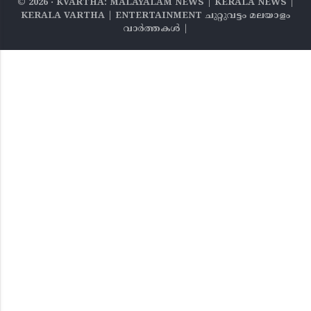
©
2026
‧ KVARTHA: MALAYALAM NEWS | KERALA NEWS |
KERALA VARTHA | ENTERTAINMENT ചുറ്റുവട്ടം മലയാളം
വാര്‍ത്തകൾ |