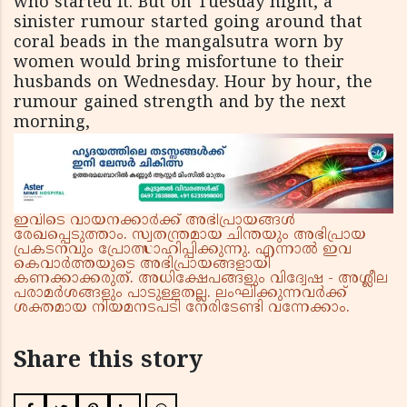
who started it. But on Tuesday night, a
sinister rumour started going around that
coral beads in the mangalsutra worn by
women would bring misfortune to their
husbands on Wednesday. Hour by hour, the
rumour gained strength and by the next
morning,
ഇവിടെ വായനക്കാർക്ക് അഭിപ്രായങ്ങൾ
രേഖപ്പെടുത്താം. സ്വതന്ത്രമായ ചിന്തയും അഭിപ്രായ
പ്രകടനവും പ്രോത്സാഹിപ്പിക്കുന്നു. എന്നാൽ ഇവ
കെവാർത്തയുടെ അഭിപ്രായങ്ങളായി
കണക്കാക്കരുത്. അധിക്ഷേപങ്ങളും വിദ്വേഷ - അശ്ലീല
പരാമർശങ്ങളും പാടുള്ളതല്ല. ലംഘിക്കുന്നവർക്ക്
ശക്തമായ നിയമനടപടി നേരിടേണ്ടി വന്നേക്കാം.
Share this story