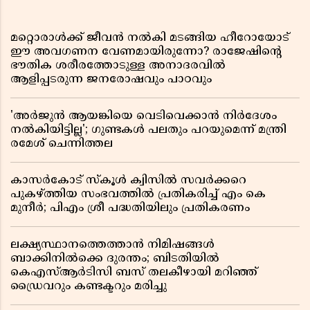
മറ്റൊരാൾക്ക് ജീവൻ നൽകി മടങ്ങിയ ഹീറോയോട്
ഈ അവഗണന വേണമായിരുന്നോ? രാജേഷിൻ്റെ
ഭൗതിക ശരീരത്തോടുള്ള അനാദരവിൽ
ആളിപ്പടരുന്ന ജനരോഷവും പാഠവും
'അർജുൻ ആയങ്കിയെ വെടിവെക്കാൻ നിർദേശം
നൽകിയിട്ടില്ല'; ഗുണ്ടകൾ പലതും പറയുമെന്ന് മന്ത്രി
രമേശ് ചെന്നിത്തല
കാസർകോട് സ്കൂൾ ക്വിസിൽ സവർക്കറെ
പുകഴ്ത്തിയ സംഭവത്തിൽ പ്രതികരിച്ച് എം കെ
മുനീർ; പിഎം ശ്രീ പദ്ധതിയിലും പ്രതികരണം
ലക്ഷ്യസ്ഥാനത്തെത്താൻ നിമിഷങ്ങൾ
ബാക്കിനിൽക്കെ ദുരന്തം; ബിടതിയിൽ
കെഎസ്ആർടിസി ബസ് തലകീഴായി മറിഞ്ഞ്
ഡ്രൈവറും കണ്ടക്ടറും മരിച്ചു