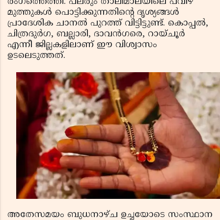
രംഗത്തെത്തി. പലരും താലിമാലയിലെ പവിഴ
മുത്തുകൾ പൊട്ടിക്കുന്നതിന്റെ ദൃശ്യങ്ങൾ
പ്രാദേശിക ചാനൽ പുറത്ത് വിട്ടിട്ടുണ്ട്. കൊപ്പൽ,
ചിത്രദുർഗ, ബല്ലാരി, ദാവൻഗരെ, റായ്ചൂർ
എന്നീ ജില്ലകളിലാണ് ഈ വിശ്വാസം
ഉടലെടുത്തത്.
അതേസമയം ബുധനാഴ്ച ഉച്ചയോടെ സംസ്ഥാന