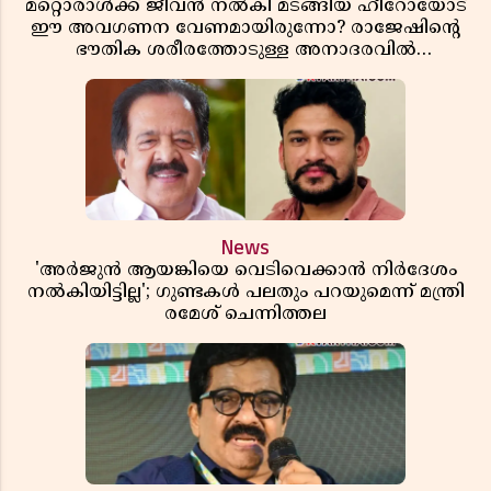
മറ്റൊരാൾക്ക് ജീവൻ നൽകി മടങ്ങിയ ഹീറോയോട്
ഈ അവഗണന വേണമായിരുന്നോ? രാജേഷിൻ്റെ
ഭൗതിക ശരീരത്തോടുള്ള അനാദരവിൽ
ആളിപ്പടരുന്ന ജനരോഷവും പാഠവും
News
'അർജുൻ ആയങ്കിയെ വെടിവെക്കാൻ നിർദേശം
നൽകിയിട്ടില്ല'; ഗുണ്ടകൾ പലതും പറയുമെന്ന് മന്ത്രി
രമേശ് ചെന്നിത്തല