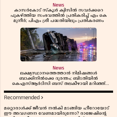
News
കാസർകോട് സ്കൂൾ ക്വിസിൽ സവർക്കറെ
പുകഴ്ത്തിയ സംഭവത്തിൽ പ്രതികരിച്ച് എം കെ
മുനീർ; പിഎം ശ്രീ പദ്ധതിയിലും പ്രതികരണം
News
ലക്ഷ്യസ്ഥാനത്തെത്താൻ നിമിഷങ്ങൾ
ബാക്കിനിൽക്കെ ദുരന്തം; ബിടതിയിൽ
കെഎസ്ആർടിസി ബസ് തലകീഴായി മറിഞ്ഞ്
ഡ്രൈവറും കണ്ടക്ടറും മരിച്ചു
Recommended
മറ്റൊരാൾക്ക് ജീവൻ നൽകി മടങ്ങിയ ഹീറോയോട്
ഈ അവഗണന വേണമായിരുന്നോ? രാജേഷിൻ്റെ