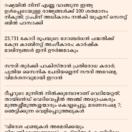
റഷ്യയിൽ നിന്ന് എണ്ണ വാങ്ങുന്ന ഇന്ത്യ
ഉൾപ്പെടെയുള്ള രാജ്യങ്ങൾക്ക് 100 ശതമാനം
നികുതി; ട്രംപിന് അധികാരം നൽകി യുഎസ് സെനറ്റ്
ബിൽ പാസാക്കി
23,731 കോടി രൂപയുടെ ഗോബർധൻ പദ്ധതിക്ക്
കേന്ദ്ര കാബിനറ്റ് അംഗീകാരം; കാർഷിക
മാലിന്യങ്ങൾ ഇനി ഊർജമാകും
സൗദി-തുർക്കി-പാകിസ്താൻ പ്രതിരോധ കരാർ;
പുതിയ സൈനിക ചേരിയല്ലെന്ന് സൗദി അറേബ്യ,
വിമർശനവുമായി ഇറാൻ
ടീച്ചറുടെ മുന്നിൽ നിൽക്കുമ്പോഴാണ് വെടിയേറ്റത്;
തായ്‌ലൻഡ് വെടിവെപ്പിൽ അഞ്ച് അധ്യാപകരും
മുത്തശ്ശീമുത്തശ്ശന്മാരും കൊല്ലപ്പെട്ടു, മരണസംഖ്യ 7;
ഞെട്ടിക്കുന്ന വെളിപ്പെടുത്തലുകൾ
‘വിദേശ ഫണ്ടുകൾ അമേരിക്കയും