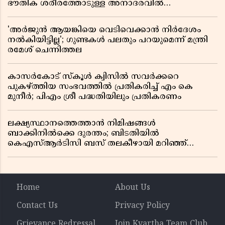
ഭൗതിക ശരീരത്തോടുള്ള അനാദരവിൽ
ആളിപ്പടരുന്ന ജനരോഷവും പാഠവും
'അർജുൻ ആയങ്കിയെ വെടിവെക്കാൻ നിർദേശം
നൽകിയിട്ടില്ല'; ഗുണ്ടകൾ പലതും പറയുമെന്ന് മന്ത്രി
രമേശ് ചെന്നിത്തല
കാസർകോട് സ്കൂൾ ക്വിസിൽ സവർക്കറെ
പുകഴ്ത്തിയ സംഭവത്തിൽ പ്രതികരിച്ച് എം കെ
മുനീർ; പിഎം ശ്രീ പദ്ധതിയിലും പ്രതികരണം
ലക്ഷ്യസ്ഥാനത്തെത്താൻ നിമിഷങ്ങൾ
ബാക്കിനിൽക്കെ ദുരന്തം; ബിടതിയിൽ
കെഎസ്ആർടിസി ബസ് തലകീഴായി മറിഞ്ഞ്
ഡ്രൈവറും കണ്ടക്ടറും മരിച്ചു
Home
About Us
Contact Us
Privacy Policy
Grievance Redressal
Join Kvartha Team Club