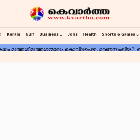
d
Kerala
Gulf
Business
Jobs
Health
Sports & Games