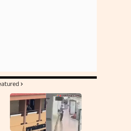
eatured