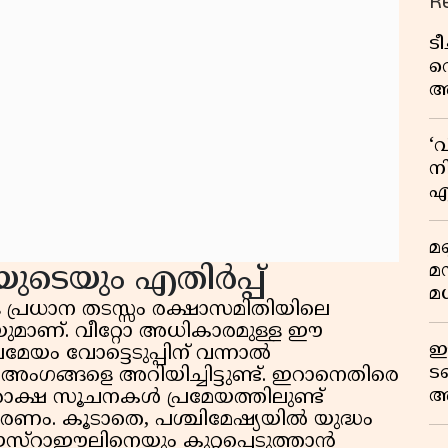
R
ട
വ
അ
മു
മ
‘
വ
നി
എ
വ
മണ
മ
ടെയും എതിർപ്പ്
മധ
ള പ്രധാന തടസ്സം രക്ഷാസമിതിയിലെ
ുമാണ്. വീറ്റോ അധികാരമുള്ള ഈ
ഈ
മേയം വോട്ടെടുപ്പിന് വന്നാൽ
ട
ി അംഗങ്ങളെ അറിയിച്ചിട്ടുണ്ട്. ഇറാനെതിരെ
അ
ോക്ഷ സൂചനകൾ പ്രമേയത്തിലുണ്ട്
റ
രണം. കൂടാതെ, പശ്ചിമേഷ്യയിൽ യുദ്ധം
സ്റാഈലിനെയും കുറ്റപ്പെടുത്താൻ