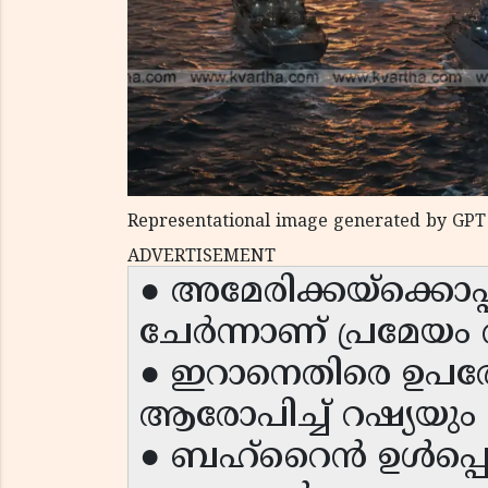
Representational image generated by GPT
ADVERTISEMENT
● അമേരിക്കയ്ക്കൊപ്
ചേർന്നാണ് പ്രമേയം 
● ഇറാനെതിരെ ഉപരോധം
ആരോപിച്ച് റഷ്യയു
● ബഹ്‌റൈൻ ഉൾപ്പെ