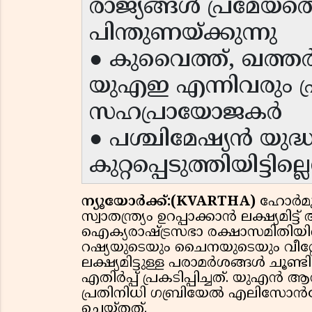
രാജ്യങ്ങൾ പ്രമേയത
പിന്തുണയ്ക്കുന്നു
● കുവൈത്ത്, ഖത്ത
യുഎഇ എന്നിവരും പ്
സഹപ്രായോജകർ
● പശ്ചിമേഷ്യൻ യു
കുറ്റപ്പെടുത്തിയിട്ടി
ന്യൂയോർക്ക്:(KVARTHA)
ഹോർമുസ
സ്വാതന്ത്ര്യം ഉറപ്പാക്കാൻ ലക്ഷ്യമി
ഐക്യരാഷ്ട്രസഭാ രക്ഷാസമിതിയിൽ 
റഷ്യയുടെയും ചൈനയുടെയും വീറ
ലക്ഷ്യമിട്ടുള്ള പരാമർശങ്ങൾ ചൂണ്ട
എതിർപ്പ് പ്രകടിപ്പിച്ചത്. യുഎൻ
പ്രതിനിധി ഗബ്രിയേൽ എലിസോൻഡ
ചെയ്തത്.