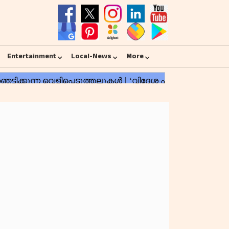
Entertainment
Local-News
More