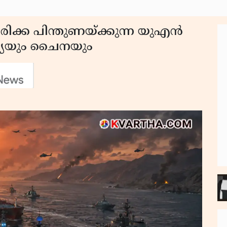
രിക്ക പിന്തുണയ്ക്കുന്ന യുഎൻ
റഷ്യയും ചൈനയും