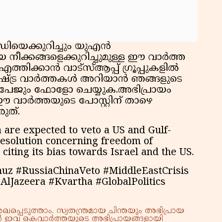
ധിയെക്കുറിച്ചും യുഎൻ
 നീക്കങ്ങളെക്കുറിച്ചുമുള്ള ഈ വാർത്ത
എത്തിക്കാൻ വാട്സ്ആപ്പ് ഗ്രൂപ്പുകളിൽ
ാഷ്ട്ര വാർത്തകൾ അറിയാൻ ഞങ്ങളുടെ
് പേജും ഫോളോ ചെയ്യുക.അഭിപ്രായം
 വാർത്തയുടെ പോസ്റ്റിന് താഴെ
ുത്.
 are expected to veto a US and Gulf-
resolution concerning freedom of
 citing its bias towards Israel and the US.
uz #RussiaChinaVeto #MiddleEastCrisis
lJazeera #Kvartha #GlobalPolitics
്പെടുത്താം. സ്വതന്ത്രമായ ചിന്തയും അഭിപ്രായ
്നാൽ ഇവ കെവാർത്തയുടെ അഭിപ്രായങ്ങളായി