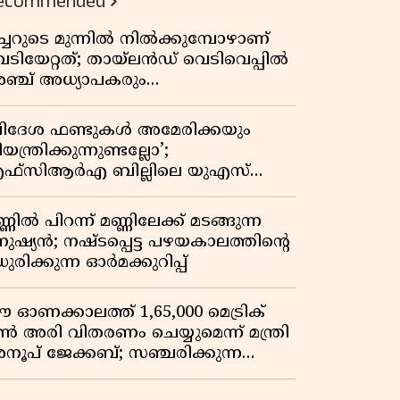
ecommended
ീച്ചറുടെ മുന്നിൽ നിൽക്കുമ്പോഴാണ്
െടിയേറ്റത്; തായ്‌ലൻഡ് വെടിവെപ്പിൽ
ഞ്ച് അധ്യാപകരും
ത്തശ്ശീമുത്തശ്ശന്മാരും കൊല്ലപ്പെട്ടു,
രണസംഖ്യ 7; ഞെട്ടിക്കുന്ന
വിദേശ ഫണ്ടുകൾ അമേരിക്കയും
െളിപ്പെടുത്തലുകൾ
യന്ത്രിക്കുന്നുണ്ടല്ലോ’;
ഫ്സിആർഎ ബില്ലിലെ യുഎസ്
ിമർശനങ്ങൾക്ക് മറുപടിയുമായി ഇന്ത്യ
്ണിൽ പിറന്ന് മണ്ണിലേക്ക് മടങ്ങുന്ന
നുഷ്യൻ; നഷ്ടപ്പെട്ട പഴയകാലത്തിൻ്റെ
ുരിക്കുന്ന ഓർമക്കുറിപ്പ്
 ഓണക്കാലത്ത് 1,65,000 മെട്രിക്
ൺ അരി വിതരണം ചെയ്യുമെന്ന് മന്ത്രി
നൂപ് ജേക്കബ്; സഞ്ചരിക്കുന്ന
േഷൻ കടകൾക്ക് തുടക്കം