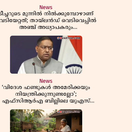
News
ടീച്ചറുടെ മുന്നിൽ നിൽക്കുമ്പോഴാണ്
െടിയേറ്റത്; തായ്‌ലൻഡ് വെടിവെപ്പിൽ
അഞ്ച് അധ്യാപകരും
മുത്തശ്ശീമുത്തശ്ശന്മാരും കൊല്ലപ്പെട്ടു,
മരണസംഖ്യ 7; ഞെട്ടിക്കുന്ന
വെളിപ്പെടുത്തലുകൾ
News
‘വിദേശ ഫണ്ടുകൾ അമേരിക്കയും
നിയന്ത്രിക്കുന്നുണ്ടല്ലോ’;
എഫ്സിആർഎ ബില്ലിലെ യുഎസ്
ിമർശനങ്ങൾക്ക് മറുപടിയുമായി ഇന്ത്യ