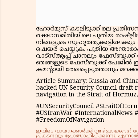
ഹോർമുസ് കടലിടുക്കിലെ പ്രതിസന്
രക്ഷാസമിതിയിലെ പുതിയ രാഷ്ട്രീയ
നിങ്ങളുടെ സുഹൃത്തുക്കളിലേക്കും 
ഷെയർ ചെയ്യുക. പുതിയ അന്താര
വാട്സ്ആപ്പ് ചാനലും ഫേസ്ബുക്ക
ഞങ്ങളുടെ ഫേസ്ബുക്ക് പേജിൽ ഈ
കമൻ്റായി രേഖപ്പെടുത്താനും മറക്കര
Article Summary: Russia and China
backed UN Security Council draft 
navigation in the Strait of Hormuz,
#UNSecurityCouncil #StraitOfHorm
#USIranWar #InternationalNews #A
#FreedomOfNavigation
ഇവിടെ വായനക്കാർക്ക് അഭിപ്രായങ്ങൾ രേഖപ
പ്രകടനവും പ്രോത്സാഹിപ്പിക്കുന്നു. എന