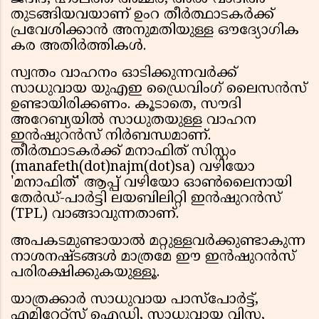
തുടങ്ങിയവയാണ് ഉംറ തീർത്ഥാടകർക്ക്
പ്രവേശിക്കാൻ അനുമതിയുള്ള ഔദ്യോഗിക
കര അതിർത്തികൾ.
സ്വന്തം വാഹനം ഓടിക്കുന്നവർക്ക്
സാധുവായ യുഎഇ ഡ്രൈവിംഗ് ലൈസൻസ്
ഉണ്ടായിരിക്കണം. കൂടാതെ, സൗദി
അറേബ്യയിൽ സാധുതയുള്ള വാഹന
ഇൻഷുറൻസ് നിർബന്ധമാണ്.
തീർത്ഥാടകർക്ക് മനാഫിത് സിസ്റ്റം
(manafeth(dot)najm(dot)sa) വഴിയോ
'മനാഫിത്' ആപ്പ് വഴിയോ ഓൺലൈനായി
തേർഡ്-പാർട്ടി ലയബിലിറ്റി ഇൻഷുറൻസ്
(TPL) വാങ്ങാവുന്നതാണ്.
അപകടമുണ്ടായാൽ മറ്റുള്ളവർക്കുണ്ടാകുന്ന
നാശനഷ്ടങ്ങൾ മാത്രമേ ഈ ഇൻഷുറൻസ്
പരിരക്ഷിക്കുകയുള്ളൂ.
യാത്രക്കാർ സാധുവായ പാസ്പോർട്ട്,
എമിറേറ്റ്സ് ഐഡി, സാധുവായ വിസ,