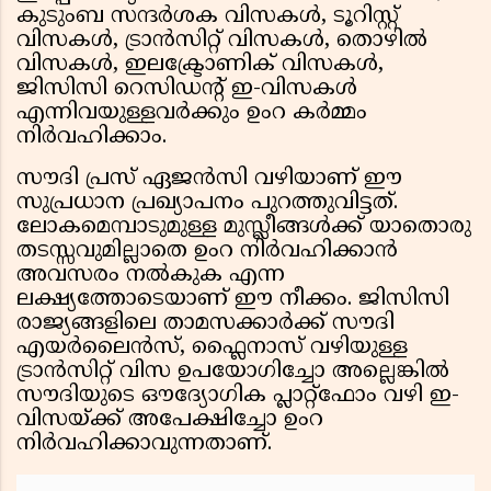
കുടുംബ സന്ദർശക വിസകൾ, ടൂറിസ്റ്റ്
വിസകൾ, ട്രാൻസിറ്റ് വിസകൾ, തൊഴിൽ
വിസകൾ, ഇലക്ട്രോണിക് വിസകൾ,
ജിസിസി റെസിഡന്റ് ഇ-വിസകൾ
എന്നിവയുള്ളവർക്കും ഉംറ കർമ്മം
നിർവഹിക്കാം.
സൗദി പ്രസ് ഏജൻസി വഴിയാണ് ഈ
സുപ്രധാന പ്രഖ്യാപനം പുറത്തുവിട്ടത്.
ലോകമെമ്പാടുമുള്ള മുസ്ലീങ്ങൾക്ക് യാതൊരു
തടസ്സവുമില്ലാതെ ഉംറ നിർവഹിക്കാൻ
അവസരം നൽകുക എന്ന
ലക്ഷ്യത്തോടെയാണ് ഈ നീക്കം. ജിസിസി
രാജ്യങ്ങളിലെ താമസക്കാർക്ക് സൗദി
എയർലൈൻസ്, ഫ്ലൈനാസ് വഴിയുള്ള
ട്രാൻസിറ്റ് വിസ ഉപയോഗിച്ചോ അല്ലെങ്കിൽ
സൗദിയുടെ ഔദ്യോഗിക പ്ലാറ്റ്‌ഫോം വഴി ഇ-
വിസയ്ക്ക് അപേക്ഷിച്ചോ ഉംറ
നിർവഹിക്കാവുന്നതാണ്.