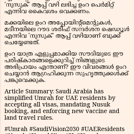
'നുസുക്' ആപ്പ് വഴി ലഭിച്ച ഉംറ പെർമിറ്റ്
എന്നിവ കൈവശം വെക്കണം.
മക്കയിലെ ഉംറ അപ്പോയിന്റ്മെന്റുകൾ,
മദീനയിലെ റൗദ ശരീഫ് സന്ദർശന ഷെഡ്യൂൾ
എന്നിവ 'നുസുക്' ആപ്പ് വഴിയാണ് ബുക്ക്
ചെയ്യേണ്ടത്.
ഉംറ യാത്ര എളുപ്പമാക്കിയ സൗദിയുടെ ഈ
പരിഷ്കാരങ്ങളെക്കുറിച്ച് നിങ്ങളുടെ
അഭിപ്രായം എന്താണ്? ഈ വിവരങ്ങൾ ഉംറ
ചെയ്യാൻ ആഗ്രഹിക്കുന്ന സുഹൃത്തുക്കൾക്ക്
പങ്കുവെക്കുക.
Article Summary: Saudi Arabia has
simplified Umrah for UAE residents by
accepting all visas, mandating Nusuk
booking, and enforcing new vaccine and
land travel rules.
#Umrah #SaudiVision2030 #UAEResidents