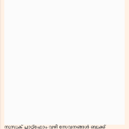
നുസുക് പ്ലാറ്റ്‌ഫോം വഴി സേവനങ്ങൾ ബുക്ക്