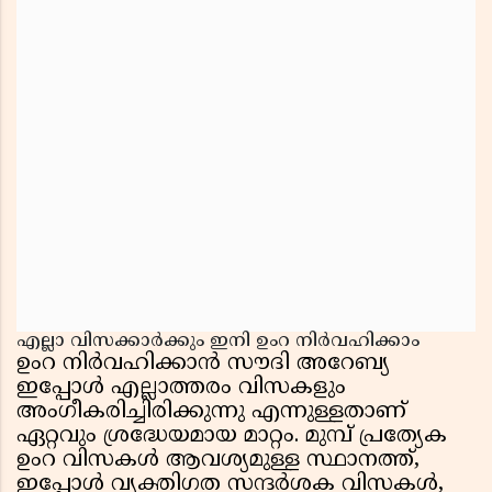
എല്ലാ വിസക്കാർക്കും ഇനി ഉംറ നിർവഹിക്കാം
ഉംറ നിർവഹിക്കാൻ സൗദി അറേബ്യ
ഇപ്പോൾ എല്ലാത്തരം വിസകളും
അംഗീകരിച്ചിരിക്കുന്നു എന്നുള്ളതാണ്
ഏറ്റവും ശ്രദ്ധേയമായ മാറ്റം. മുമ്പ് പ്രത്യേക
ഉംറ വിസകൾ ആവശ്യമുള്ള സ്ഥാനത്ത്,
ഇപ്പോൾ വ്യക്തിഗത സന്ദർശക വിസകൾ,