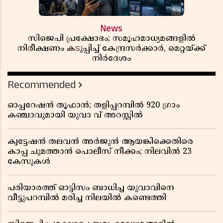
News
സിജെപി പ്രക്ഷോഭം; സമൂഹമാധ്യമങ്ങളിൽ
നിരീക്ഷണം കടുപ്പിച്ച് കേന്ദ്രസർക്കാർ, മെറ്റയ്ക്ക്
നിർദേശം
Recommended
ഓപ്പറേഷൻ തൂഫാൻ; തളിപ്പറമ്പിൽ 920 ഗ്രാം
കഞ്ചാവുമായി യുവാ വ് അറസ്റ്റിൽ
ക്വട്ടേഷൻ തലവൻ അർജുൻ ആയങ്കിക്കെതിരെ
കാപ്പ ചുമത്താൻ പൊലീസ് നീക്കം; നിലവിൽ 23
കേസുകൾ
പരിയാരത്ത് ഓട്ടിസം ബാധിച്ച യുവാവിനെ
വീട്ടുപറമ്പിൽ മരിച്ച നിലയിൽ കണ്ടെത്തി