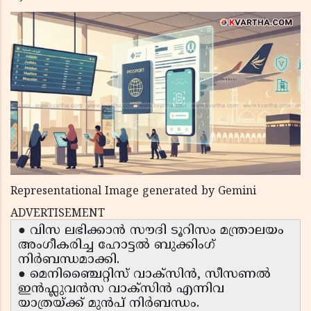
Representational Image generated by Gemini
ADVERTISEMENT
● വിസ ലഭിക്കാൻ സൗദി ടൂറിസം മന്ത്രാലയം
അംഗീകരിച്ച ഹോട്ടൽ ബുക്കിംഗ്
നിർബന്ധമാക്കി.
● മെനിഞ്ചൈറ്റിസ് വാക്സിൻ, സീസണൽ
ഇൻഫ്ലുവൻസ വാക്സിൻ എന്നിവ
യാത്രയ്ക്ക് മുൻപ് നിർബന്ധം.