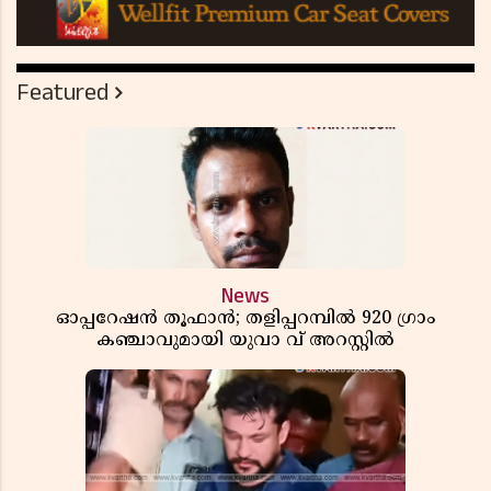
Featured
News
ഓപ്പറേഷൻ തൂഫാൻ; തളിപ്പറമ്പിൽ 920 ഗ്രാം
കഞ്ചാവുമായി യുവാ വ് അറസ്റ്റിൽ