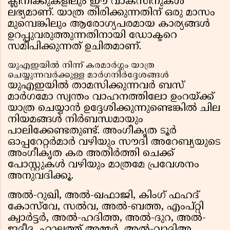
ക്ലിനിക്കുകളിലും ഈ വാക്സിനുകൾ
ലഭ്യമാണ്. യാത്ര തിരിക്കുന്നതിന് ഒരു മാസം
മുമ്പെങ്കിലും ആരോഗ്യപരമായ കാര്യങ്ങൾ
ഉറപ്പുവരുത്തുന്നതിനായി ഡോക്ടറെ
സമീപിക്കുന്നത് ഉചിതമാണ്.
യുഎഇയിൽ നിന്ന് കരമാർഗ്ഗം യാത്ര
ചെയ്യുന്നവർക്കുള്ള മാർഗനിർദ്ദേശങ്ങൾ
യുഎഇയിൽ താമസിക്കുന്നവർ ബസ്
മാർഗമോ സ്വന്തം വാഹനത്തിലോ ഉംറയ്ക്ക്
യാത്ര ചെയ്യാൻ ഉദ്ദേശിക്കുന്നുണ്ടെങ്കിൽ ചില
നിയമങ്ങൾ നിർബന്ധമായും
പാലിക്കേണ്ടതുണ്ട്. അംഗീകൃത ടൂർ
ഓപ്പറേറ്റർമാർ വഴിയും സൗദി അറേബ്യയുടെ
അംഗീകൃത കര അതിർത്തി ചെക്ക്
പോസ്റ്റുകൾ വഴിയും മാത്രമേ പ്രവേശനം
അനുവദിക്കൂ.
അൽ-റുഖി, അൽ-ഖഫാജി, കിംഗ് ഫഹദ്
കോസ്‌വേ, സൽവ, അൽ-ബത്ത, എംപ്റ്റി
ക്വാർട്ടർ, അൽ-ഹദിത്ത, അൽ-ദുറ, അൽ-
ജദീദ, ഹാലത്ത് അമ്മർ, അൽ-വാദിഅ