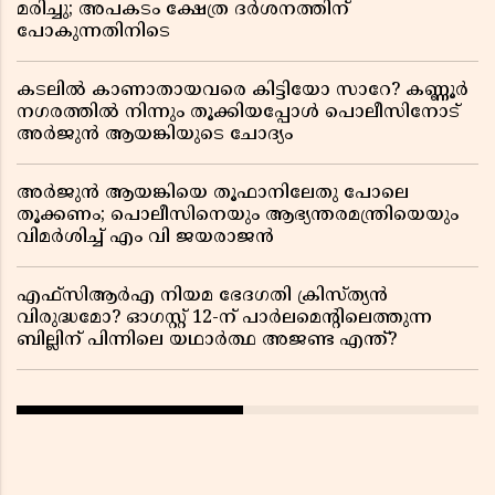
മരിച്ചു; അപകടം ക്ഷേത്ര ദർശനത്തിന്
പോകുന്നതിനിടെ
കടലിൽ കാണാതായവരെ കിട്ടിയോ സാറേ? കണ്ണൂർ
നഗരത്തിൽ നിന്നും തൂക്കിയപ്പോൾ പൊലീസിനോട്
അർജുൻ ആയങ്കിയുടെ ചോദ്യം
അർജുൻ ആയങ്കിയെ തൂഫാനിലേതു പോലെ
തൂക്കണം; പൊലീസിനെയും ആഭ്യന്തരമന്ത്രിയെയും
വിമർശിച്ച് എം വി ജയരാജൻ
എഫ്സിആർഎ നിയമ ഭേദഗതി ക്രിസ്ത്യൻ
വിരുദ്ധമോ? ഓഗസ്റ്റ് 12-ന് പാർലമെന്റിലെത്തുന്ന
ബില്ലിന് പിന്നിലെ യഥാർത്ഥ അജണ്ട എന്ത്?