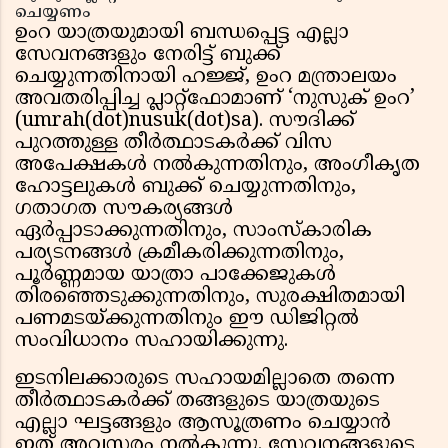
ചെയ്യണം
ഉംറ യാത്രയുമായി ബന്ധപ്പെട്ട എല്ലാ
സേവനങ്ങളും നേരിട്ട് ബുക്ക്
ചെയ്യുന്നതിനായി ഹജ്ജ്, ഉംറ മന്ത്രാലയം
അവതരിപ്പിച്ച പ്ലാറ്റ്‌ഫോമാണ് ‘നുസുക് ഉംറ’
(umrah(dot)nusuk(dot)sa). സൗദിക്ക്
പുറത്തുള്ള തീർത്ഥാടകർക്ക് വിസ
അപേക്ഷകൾ നൽകുന്നതിനും, അംഗീകൃത
ഹോട്ടലുകൾ ബുക്ക് ചെയ്യുന്നതിനും,
ഗതാഗത സൗകര്യങ്ങൾ
ഏർപ്പാടാക്കുന്നതിനും, സാംസ്കാരിക
പര്യടനങ്ങൾ ക്രമീകരിക്കുന്നതിനും,
പൂർണ്ണമായ യാത്രാ പാക്കേജുകൾ
തിരഞ്ഞെടുക്കുന്നതിനും, സുരക്ഷിതമായി
പണമടയ്ക്കുന്നതിനും ഈ ഡിജിറ്റൽ
സംവിധാനം സഹായിക്കുന്നു.
ഇടനിലക്കാരുടെ സഹായമില്ലാതെ തന്നെ
തീർത്ഥാടകർക്ക് തങ്ങളുടെ യാത്രയുടെ
എല്ലാ ഘട്ടങ്ങളും ആസൂത്രണം ചെയ്യാൻ
ഇത് അവസരം നൽകുന്നു. സേവനങ്ങളുടെ