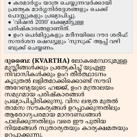
● കരമാർഗ്ഗം യാത്ര ചെയ്യുന്നവർക്കായി
പ്രത്യേക മാർഗ്ഗനിർദ്ദേശങ്ങളും ചെക്ക്
പോസ്റ്റുകളും പ്രഖ്യാപിച്ചു.
● 'വിഷൻ 2030' ലക്ഷ്യമിട്ടുള്ള
പരിഷ്കാരങ്ങളാണിത്.
● ഉംറ പെർമിറ്റുകളും മദീനയിലെ റൗദ ശരീഫ്
സന്ദർശന ഷെഡ്യൂളും 'നുസുക്' ആപ്പ് വഴി
ബുക്ക് ചെയ്യണം.
ദുബൈ: (KVARTHA)
ലോകമെമ്പാടുമുള്ള
മുസ്ലീങ്ങൾക്കും പ്രത്യേകിച്ച് യുഎഇ
നിവാസികൾക്കും ഉംറ തീർത്ഥാടനം
കൂടുതൽ ലളിതമാക്കിക്കൊണ്ട് സൗദി
അറേബ്യയുടെ ഹജ്ജ്, ഉംറ മന്ത്രാലയം
സമഗ്രമായ പരിഷ്കാരങ്ങൾ
പ്രഖ്യാപിച്ചിരിക്കുന്നു. വിസ ലഭ്യത മുതൽ
താമസ സൗകര്യങ്ങൾ ഉറപ്പാക്കുന്നതിലും
ആരോഗ്യപരമായ മാനദണ്ഡങ്ങൾ
പാലിക്കുന്നതിലും വരെ ഈ പുതിയ
നിയമങ്ങൾ സുതാര്യതയും കാര്യക്ഷമതയും
ഉറപ്പാക്കുന്നു.