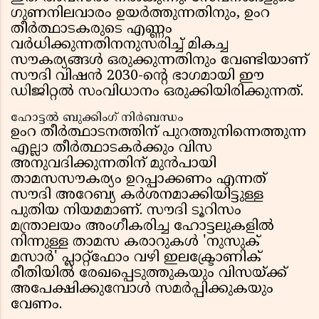
ഗുണനിലവാരം ഉയർത്തുന്നതിനും, ഉംറ
തീർത്ഥാടകരുടെ എണ്ണം
വർധിക്കുന്നതിനനുസരിച്ച് മികച്ച
സൗകര്യങ്ങൾ ഒരുക്കുന്നതിനും വേണ്ടിയാണ്
സൗദി വിഷൻ 2030-ന്റെ ഭാഗമായി ഈ
ഡിജിറ്റൽ സംവിധാനം ഒരുക്കിയിരിക്കുന്നത്.
ഹോട്ടൽ ബുക്കിംഗ് നിർബന്ധം
ഉംറ തീർത്ഥാടനത്തിന് പുറത്തുനിന്നെത്തുന്ന
എല്ലാ തീർത്ഥാടകർക്കും വിസ
അനുവദിക്കുന്നതിന് മുൻപായി
താമസസൗകര്യം ഉറപ്പാക്കണം എന്നത്
സൗദി അറേബ്യ കർശനമാക്കിയിട്ടുള്ള
പുതിയ നിയമമാണ്. സൗദി ടൂറിസം
മന്ത്രാലയം അംഗീകരിച്ച ഹോട്ടലുകളിൽ
നിന്നുള്ള താമസ കരാറുകൾ 'നുസുക്
മസാർ' പ്ലാറ്റ്‌ഫോം വഴി ഇലക്ട്രോണിക്
രീതിയിൽ രേഖപ്പെടുത്തുകയും വിസയ്ക്ക്
അപേക്ഷിക്കുമ്പോൾ സമർപ്പിക്കുകയും
വേണം.