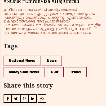
#Nusuk #UmrahVisa #HajjUmrah
ഇവിടെ വായനക്കാർക്ക് അഭിപ്രായങ്ങൾ
രേഖപ്പെടുത്താം. സ്വതന്ത്രമായ ചിന്തയും അഭിപ്രായ
പ്രകടനവും പ്രോത്സാഹിപ്പിക്കുന്നു. എന്നാൽ ഇവ
കെവാർത്തയുടെ അഭിപ്രായങ്ങളായി
കണക്കാക്കരുത്. അധിക്ഷേപങ്ങളും വിദ്വേഷ - അശ്ലീല
പരാമർശങ്ങളും പാടുള്ളതല്ല. ലംഘിക്കുന്നവർക്ക്
ശക്തമായ നിയമനടപടി നേരിടേണ്ടി വന്നേക്കാം.
Tags
National News
News
Malayalam News
Gulf
Travel
Share this story